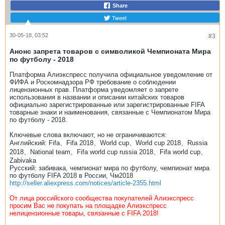
Share
Tweet
30-05-18, 03:52
#3
Анонс запрета товаров с символикой Чемпионата Мира
по футболу - 2018
Платформа Алиэкспресс получила официальное уведомление от
ФИФА и Роскомнадзора РФ требование о соблюдении
лицензионных прав. Платформа уведомляет о запрете
использования в названии и описании китайских товаров
официально зарегистрированные или зарегистрированные FIFA
товарные знаки и наименования, связанные с Чемпионатом Мира
по футболу - 2018.
Ключевые слова включают, но не ограничиваются:
Английский: Fifa、Fifa 2018、World cup、World cup 2018、Russia
2018、National team、Fifa world cup russia 2018、Fifa world cup、
Zabivaka
Русский: забивака, чемпионат мира по футболу, чемпионат мира
по футболу FIFA 2018 в России, Чм2018
http://seller.aliexpress.com/notices/article-2355.html
От лица российского сообщества покупателей Алиэкспресс
просим Вас не покупать на площадке Алиэкспресс
нелицензионные товары, связанные с FIFA 2018!