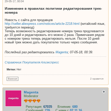
29-05-17, 00:04
Изменение в правилах политики редактирования трек-
номера
Новость с сайта для продавцов
http://seller.aliexpress.com/notices/article-2218.html
(китайский язык,
требуется перевод)
Теперь возможность редактирование номера трека продлевается
до 10 дней и редактировать его можно 2 раза. Примечания рядом
с номером трека теперь редактировать нельзя. После 10 дней
новый трек можно дать покупателю только через сообщения.
Последний раз редактировалось
Magenta
;
07-05-18, 00:39
.
Справочник Покупателя Алиэкспресс
Метки:
Нет
2 нравится
Важная
Magenta
Moderator
Репутация:
67035
Влияние:
680
Сообщений:
776
С нами с
07.11.16