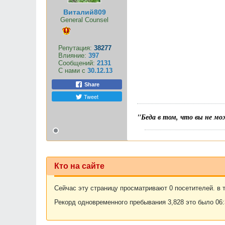
Виталий809
General Counsel
Репутация:
38277
Влияние:
397
Сообщений:
2131
С нами с
30.12.13
Share
Tweet
"Беда в том, что вы не мо
Кто на сайте
Сейчас эту страницу просматривают 0 посетителей. в т
Рекорд одновременного пребывания 3,828 это было 06:3