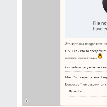
Эта картинка продолжает л
P.S. Если кто-то предложит
предлагать. Он и так очевиден
Последний раз редактиров
Маг. Столовращатель. Гад
Вопросом "чем закончится сп
Метки:
Нет