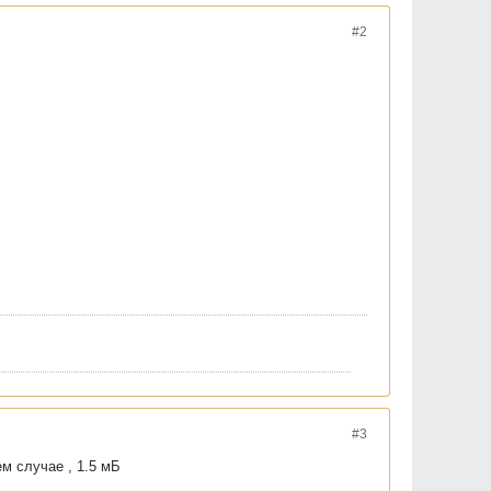
#2
#3
ем случае , 1.5 мБ