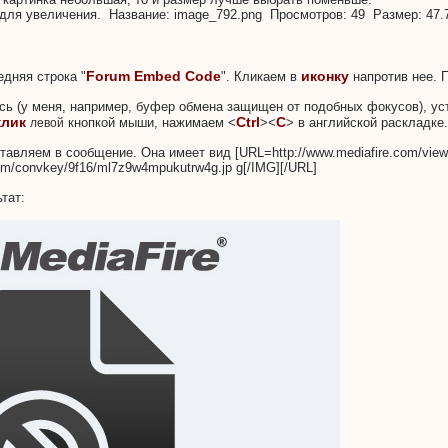
Forum Embed Code
иконку
едняя строка "
". Кликаем в
напротив нее. 
сь (у меня, например, буфер обмена защищен от подобных фокусов), ус
клик
Ctrl
C
кнопкой мыши, нажимаем <
><
> в английской раскладке.
левой
тавляем в сообщение. Она имеет вид [URL=http://www.mediafire.com/view
com/convkey/9f16/ml7z9w4mpukutrw4g.jp g[/IMG][/URL]
тат: