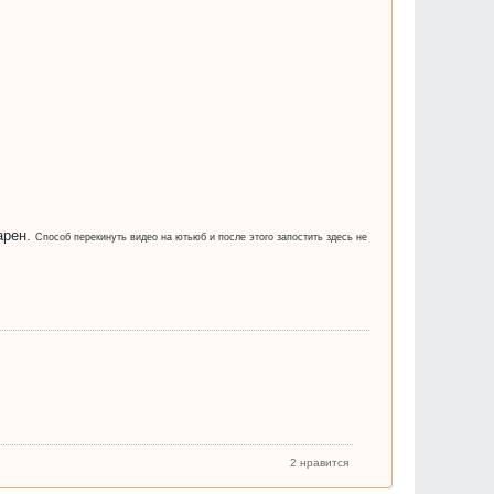
арен.
Способ перекинуть видео на ютьюб и после этого запостить здесь не
2 нравится