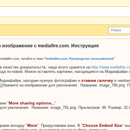
 изображение с mediafire.com. Инструкция
mediafire.com, читайте в теме
"
mediafire.com. Руководство пользователя
"
 качестве доказательств, чаще всего хранятся на
http://www.mediafire.
сюда по-новой. Можно вставлять картинки, находящиеся на Медиафайре 
ставим галочку
 Медиафайре, находим нужную фотографию и
в чекбок
More sharing options...
аем "
"
More
Choose Embed Size
раем вкладку "
". Прокручиваем вниз. В "
" в
 картинка небольшая, то и размер лучше выбрать поменьше.