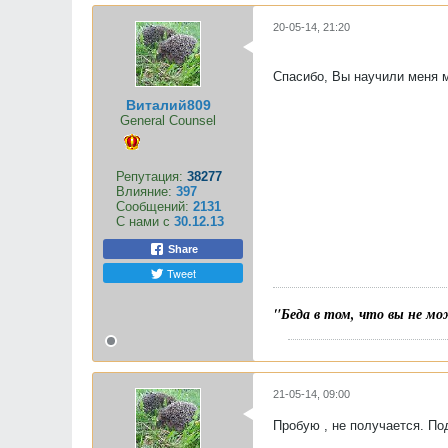
20-05-14, 21:20
Спасибо, Вы научили меня 
Виталий809
General Counsel
Репутация:
38277
Влияние:
397
Сообщений:
2131
С нами с
30.12.13
Share
Tweet
"Беда в том, что вы не мо
21-05-14, 09:00
Пробую , не получается. Под