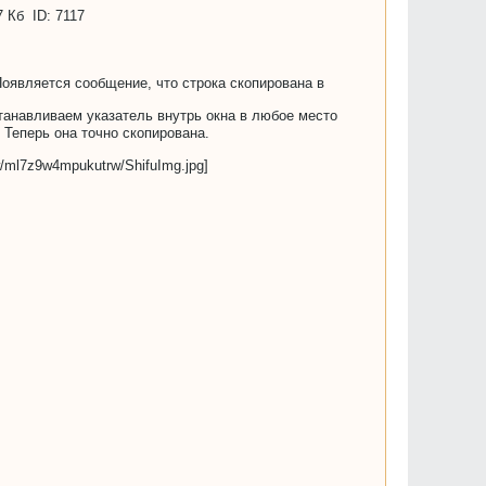
Появляется сообщение, что строка скопирована в
танавливаем указатель внутрь окна в любое место
 Теперь она точно скопирована.
/ml7z9w4mpukutrw/ShifuImg.jpg]