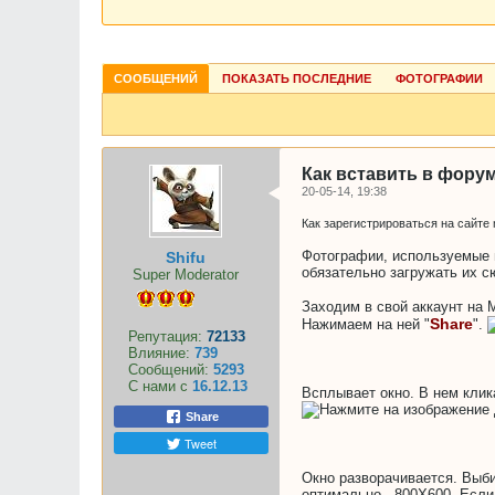
СООБЩЕНИЙ
ПОКАЗАТЬ ПОСЛЕДНИЕ
ФОТОГРАФИИ
Как вставить в форум
20-05-14, 19:38
Как зарегистрироваться на сайте 
Фотографии, используемые в
Shifu
обязательно загружать их 
Super Moderator
Заходим в свой аккаунт на
Share
Нажимаем на ней "
".
Репутация:
72133
Влияние:
739
Сообщений:
5293
С нами с
16.12.13
Всплывает окно. В нем клик
Share
Tweet
Окно разворачивается. Выби
оптимально - 800Х600. Если