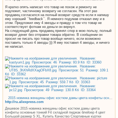
Я кратко опять написал что товар не похож и ремонту не
подлежит, частичному возврату не согласен. На этот раз
продавец согласился на полный возврат средств если я напишу
ему хороший ``feedback``. Я немного подумав отказал ему и в
этом. Предложил ему 4 звезды и правду о том что товар не
соответствует фоткам но деньги он вернул.
На следующий день продавец принял спор в мою пользу, полный
возврат денег без отправки товара обратно. В сообщении он
просил не писать про товар вообще ничего, если возможно
поставить только 4 звезды ))) Я ему поставил 4 звезды, и ничего
не написал.
2015 новинка женщины офис костюм дамы цвета конфеты основные тонкий Fit складной пиджак блейзер 4 цвет Большой размер S XL, принадлежащий категории Спортивные куртки и относящийся к Одежда и аксессуары для женщин на сайте AliExpress.com | Alibaba Group
http://ru.aliexpress.com
Дешевое 2015 новинка женщины офис костюм дамы цвета
конфеты основные тонкий Fit складной пиджак блейзер 4 цвет
Большой размер S XL, Купить Качество Спортивные куртки