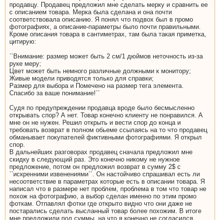
продавцу. Продавец предложил мне сделать мерку и сравнить ее
с описанием товара. Мерка была сделана и она почти
соответствовала описанию. Я понял что подвох был в промо
фотографиях, а описание-параметры было почти правильными.
Кроме описания товара в сантиметрах, там была такая приметка,
цитирую:
``Внимание: размер может быть 2 см/1 дюймов неточность из-за
руке меру;
Цвет может быть немного различные должными к монитору;
Живые модели приводятся только для справки;
Размер для выбора и Помечено на размер тега элемента.
Спасибо за ваше понимание!``
Судя по предупреждении продавца вроде было бесмысленно
открывать спор? А нет. Товар конечно клиенту не понравился. А
мне он не нужен. Решил открыть и вести спор до конца и
требовать возврат в полном обьеме ссылаясь на то что продавец
обманывает покупателей фиктивными фотографиями. Я открыл
спор.
В дальнейших разговорах продавец сначала предложил мне
скидку в следующий раз. Это конечно никому не нужное
предложение, потом он предложил возврат в сумму 2$ с
``искренними извенениями``. Он настойчиво спрашивал есть ли
несоответствие в параметрах которые есть в описании товара. Я
написал что в размере нет проблем, проблема в том что товар не
похож на фотографию, а выбор сделан именно по этим промо
фоткам. Отпавлял фотки где открыто видно что они даже не
постарались сделать высланный товар более похожим. В итоге
мне предложили пол суммы, на что я конечно не согласился.