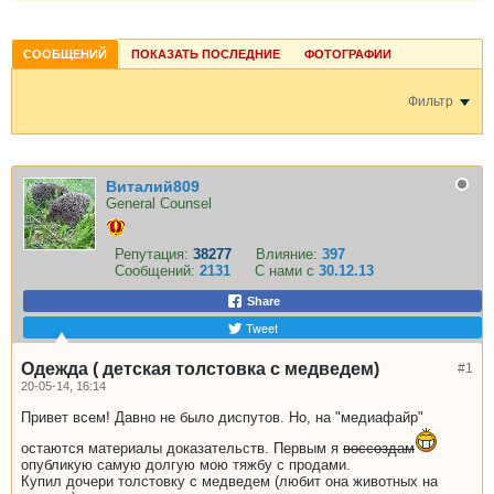
СООБЩЕНИЙ
ПОКАЗАТЬ ПОСЛЕДНИЕ
ФОТОГРАФИИ
Фильтр
Виталий809
General Counsel
Репутация:
38277
Влияние:
397
Сообщений:
2131
С нами с
30.12.13
Share
Tweet
Одежда ( детская толстовка с медведем)
#1
20-05-14, 16:14
Привет всем! Давно не было диспутов. Но, на "медиафайр"
остаются материалы доказательств. Первым я
воссоздам
опубликую самую долгую мою тяжбу с продами.
Купил дочери толстовку с медведем (любит она животных на