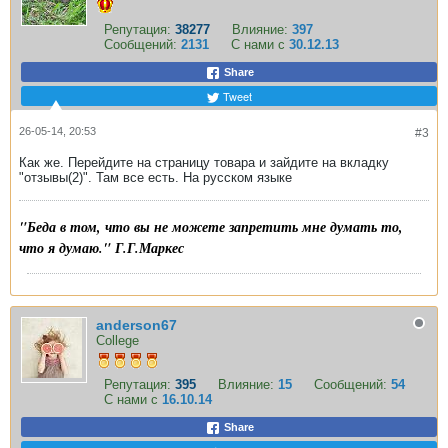
Репутация:
38277
Влияние:
397
Сообщений:
2131
С нами с
30.12.13
Share
Tweet
26-05-14, 20:53
#3
Как же. Перейдите на страницу товара и зайдите на вкладку
"отзывы(2)". Там все есть. На русском языке
"Беда в том, что вы не можете запретить мне думать то,
что я думаю." Г.Г.Маркес
anderson67
College
Репутация:
395
Влияние:
15
Сообщений:
54
С нами с
16.10.14
Share