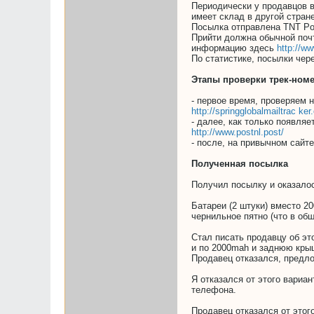
Периодически у продавцов в
имеет склад в другой стран
Посылка отправлена TNT Pos
Прийти должна обычной поч
информацию здесь
http://ww
По статистике, посылки чер
Этапы проверки трек-номе
- первое время, проверяем 
http://springglobalmailtrac ke
- далее, как только появляе
http://www.postnl.post/
- после, на привычном сайт
Полученная посылка
Получил посылку и оказалос
Батареи (2 штуки) вместо 2
чернильное пятно (что в общ
Стал писать продавцу об эт
и по 2000mah и заднюю кры
Продавец отказался, предло
Я отказался от этого вариа
телефона.
Продавец отказался от этого