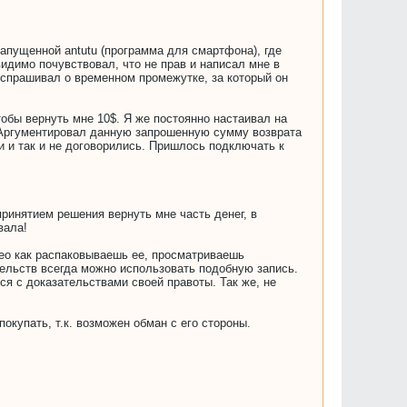
апущенной antutu (программа для смартфона), где
видимо почувствовал, что не прав и написал мне в
я спрашивал о временном промежутке, за который он
обы вернуть мне 10$. Я же постоянно настаивал на
. Аргументировал данную запрошенную сумму возврата
и и так и не договорились. Пришлось подключать к
.
принятием решения вернуть мне часть денег, в
вала!
ео как распаковываешь ее, просматриваешь
ательств всегда можно использовать подобную запись.
я с доказательствами своей правоты. Так же, не
окупать, т.к. возможен обман с его стороны.