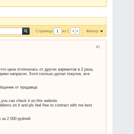
Страница
из
1
Фильтр
#1
то цена отличалась от других вариантов в 2 раза,
идимо напрасно. Хотя сколько делал покупок, все
общение от продавца:
rt,you can check it on this website
blems on it and pls feel free to contract with me best
 за 2 500 рублей.