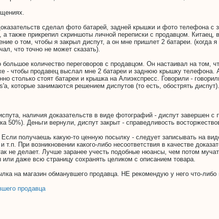
бщениях.
доказательств сделал фото батарей, задней крышки и фото телефона с з
, а также прикрепил скриншоты личной переписки с продавцом.
Китаец, 
ие о том, чтобы я закрыл диспут, а он мне пришлет 2 батареи. (когда 
чал, что точно не может сказать).
 большое количество переговоров с продавцом. Он настаивал на том, чт
 же - чтобы продавец выслал мне 2 батареи и заднюю крышку телефона
нно столько стоят батареи и крышка на Алиэкспресс. Говорили - говорил
s'a, которые занимаются решением диспутов (то есть, обострять диспут)
испута, наличия доказательств в виде фотографий - диспут завершен с 
ка 50%). Деньги вернули, диспут закрыт - справедливость восторжество
Если получаешь какую-то ценную посылку - следует записывать на вид
 и т.п. При возникновении какого-либо несоответствия в качестве доказ
ак не делает. Лучше заранее учесть подобные нюансы, чем потом мучатс
 или даже всю страницу сохранять целиком с описанием товара.
ылка на магазин обманувшего продавца. НЕ рекомендую у него что-либо п
вшего продавца