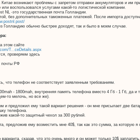
 Китае возникают проблемы с запретом отправки аккумуляторов и им пр
е или воспользовался услугами какой-то логистической компании.
t NL -это государственная почта Голландии.
той, без дополнительных таможенных платежей. После импорта доступна
w.postnl.post/
ез Голландию обычно быстрее доходят, так и было в моем случае.
ра:
на этом сайте
r.com/T...ceDetails.aspx
тся, проверяем здесь
е почты РФ
ь, что телефон не соответствует заявленным требованиям.
000mah - 1800mah, внутренняя память телефона вместо 4 Гб - 1 Гб, да и
ем-то мелочь, но все же).
ом и предложил ему такой вариант решения - он мне присылает две бата
шку телефона.
жив какой-то защитный чехол за 300 рублей.
нта, предложив ему возместить мне 40$, так как это сумма, за которую я
 варианта, сказав, что это очень много и он может только 10$ заплатить