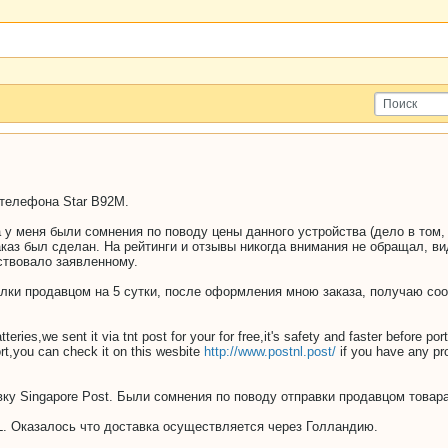
телефона Star B92M.
у меня были сомнения по поводу цены данного устройства (дело в том, ч
заказ был сделан. На рейтинги и отзывы никогда внимания не обращал, в
ствовало заявленному.
ылки продавцом на 5 сутки, после оформления мною заказа, получаю со
tteries,we sent it via tnt post for your for free,it's safety and faster before po
ort,you can check it on this wesbite
http://www.postnl.post/
if you have any pro
ку Singapore Post. Были сомнения по поводу отправки продавцом товара
..NL. Оказалось что доставка осуществляется через Голландию.