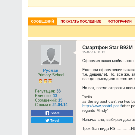
СООБЩЕНИЙ
ПОКАЗАТЬ ПОСЛЕДНИЕ
ФОТОГРАФИИ
Смартфон Star B92M
15-07-14, 11:13
Оформил заказ мобильного 
Еще при оформлении заказа 
Руслан
т.е. дешевле). Но, все же, 
Primary School
всегда приходило и соответ
Но вот, после отправки пос
Репутация:
33
Влияние:
13
"
hello
Сообщений:
19
as the sg post can't via two ba
С нами с
24.04.14
http://www.postnl.post/
after p
regards Mindy
"
Share
Изначально, выбирал достав
Tweet
Трек был вида
RS...........