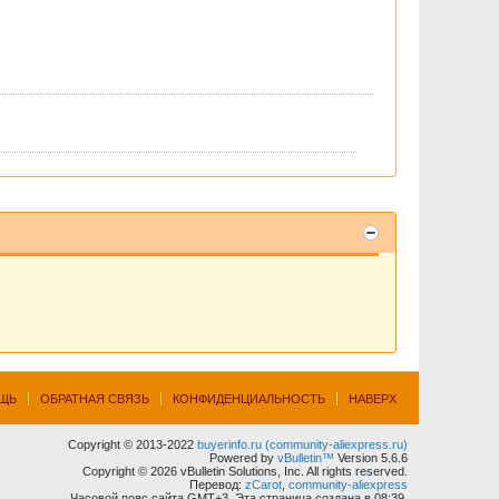
ЩЬ
ОБРАТНАЯ СВЯЗЬ
КОНФИДЕНЦИАЛЬНОСТЬ
НАВЕРХ
Copyright © 2013-2022
buyerinfo.ru (community-aliexpress.ru)
Powered by
vBulletin™
Version 5.6.6
Copyright © 2026 vBulletin Solutions, Inc. All rights reserved.
Перевод:
zCarot
,
community-aliexpress
Часовой пояс сайта GMT+3. Эта страница создана в 08:39.