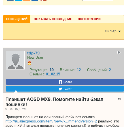
СООБЩЕНИЙ
ПОКАЗАТЬ ПОСЛЕДНИЕ
ФОТОГРАФИИ
Фильтр
tdp-79
New User
Репутация:
10
Влияние:
12
Сообщений:
2
С нами с
01.02.15
Share
Tweet
Планшет AOSD MX9. Помогите найти бэкап
#1
пошивки!
01-02-15, 07:40
Приобрел планшет на али полный фейк вот ссылка
http://ru.aliexpress.com/item/New-7-...mmendVersion=2
реально это
aosd mx9 .Пытался прошить получил кирпич.Кто нибудь приобрел