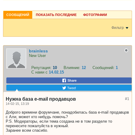
СООБЩЕНИЙ
ПОКАЗАТЬ ПОСЛЕДНИЕ
ФОТОГРАФИИ
Фильтр
brainless
New User
Репутация:
10
Влияние:
12
Сообщений:
1
С нами с
14.02.15
Share
Tweet
Нужна база e-mail продавцов
#1
14-02-15, 13:19
Доброго времени форумчане, понадобилась база e-mail продавцов
с Али, может кто нибудь помочь?
P.S. Модераторы, если тема создана не в том разделе то
перенесите пожалуйста в нужный.
Заранее всем спасибо.