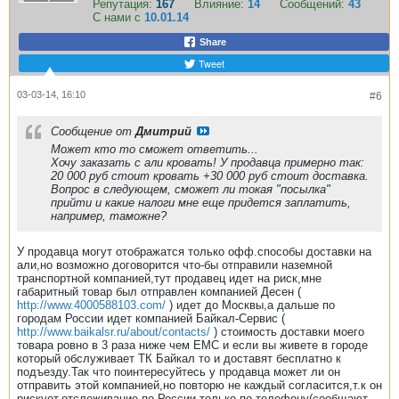
Репутация:
167
Влияние:
14
Сообщений:
43
С нами с
10.01.14
Share
Tweet
03-03-14, 16:10
#6
Сообщение от
Дмитрий
Может кто то сможет ответить...
Хочу заказать с али кровать! У продавца примерно так:
20 000 руб стоит кровать +30 000 руб стоит доставка.
Вопрос в следующем, сможет ли токая "посылка"
прийти и какие налоги мне еще придется заплатить,
например, таможне?
У продавца могут отображатся только офф.способы доставки на
али,но возможно договорится что-бы отправили наземной
транспортной компанией,тут продавец идет на риск,мне
габаритный товар был отправлен компанией Десен (
http://www.4000588103.com/
) идет до Москвы,а дальше по
городам России идет компанией Байкал-Сервис (
http://www.baikalsr.ru/about/contacts/
) стоимость доставки моего
товара ровно в 3 раза ниже чем ЕМС и если вы живете в городе
который обслуживает ТК Байкал то и доставят бесплатно к
подъезду.Так что поинтересуйтесь у продавца может ли он
отправить этой компанией,но повторю не каждый согласится,т.к он
рискует,отслеживание по России только по телефону(сообщают