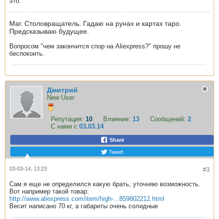
это.
Маг. Столовращатель. Гадаю на рунах и картах таро.
Предсказываю будущее.
Вопросом "чем закончится спор на Aliexpress?" прошу не
беспокоить.
Дмитрий
New User
Репутация:
10
Влияние:
13
Сообщений:
2
С нами с
03.03.14
Share
Tweet
03-03-14, 13:23
#3
Сам я еще не определился какую брать, уточняю возможность.
Вот например такой товар:
http://www.aliexpress.com/item/high-...859802212.html
Весит написано 70 кг, а габариты очень солидные