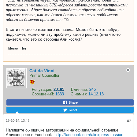
"
URL не соответствует настройкам приложения: Один или
несколько из указанных URL-адресов заблокированы настройками
приложения. Адрес должен совпадать с адресом веб-сайта или
адресом холста, или же домен должен являться поддоменом
одного из доменов приложения."
©
В сети ничего конкретного не нашла. Может быть кто-нибудь
подскажет, можно ли эту проблему как-то решить (мне что-то
кажется, что это со стороны Али косяк)?
Метки:
Нет
Cat da Vinci
Primal Councillor
Репутация:
23185
Влияние:
245
Сообщений:
1633
С нами с
14.12.13
Share
Tweet
18-10-14, 13:48
#2
Напишите об ошибке авторизации на официальной странице
Алиэкспресс в Facebook:
http://facebook.com/aliexpress.russian