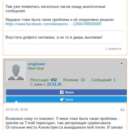
Там уже появились несколько часов назад аналогичные
сообщения.
Недавно тоже была такая проблема и её оперативно решили:
https://www.facebook.com/aliexpress....12684788826005
Впустите доброго человека, а не то я дверь выломаю!
1 нравится
engineer
New User
Репутация:
652
Влияние:
13
Сообщений:
1
С нами с
22.01.20
Share
Tweet
22-01-20, 22:02
#3
Возможно кому-то поможет. У меня тоже была такая проблема -
причём на T-mall переходил, там авторизация срабатывала.
Остальные места Алиэкспресса выкидывали мой логин. И заново