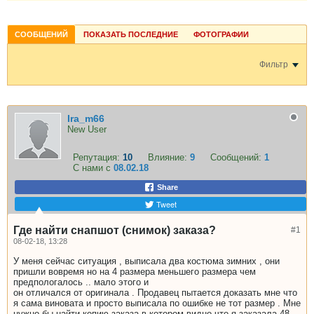
СООБЩЕНИЙ
ПОКАЗАТЬ ПОСЛЕДНИЕ
ФОТОГРАФИИ
Фильтр
Ira_m66
New User
Репутация:
10
Влияние:
9
Сообщений:
1
С нами с
08.02.18
Share
Tweet
Где найти снапшот (снимок) заказа?
#1
08-02-18, 13:28
У меня сейчас ситуация , выписала два костюма зимних , они
пришли вовремя но на 4 размера меньшего размера чем
предпологалось .. мало этого и
он отличался от оригинала . Продавец пытается доказать мне что
я сама виновата и просто выписала по ошибке не тот размер . Мне
нужно бы найти копию заказа в котором видно что я заказала 48