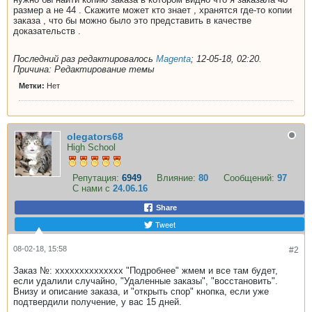
размер а не 44 . Скажите может кто знает , хранятся где-то копии
заказа , что бы можно было это представить в качестве
доказательств .
Последний раз редактировалось
Magenta
;
12-05-18, 02:20
.
Причина:
Редактирование темы
Метки:
Нет
olegators68
High School
Репутация:
6949
Влияние:
80
Сообщений:
97
С нами с
24.06.16
Share
Tweet
08-02-18, 15:58
#2
Заказ №: xxxxxxxxxxxxxx "Подробнее" жмем и все там будет,
если удалили случайно, "Удаленные заказы", "восстановить".
Внизу и описание заказа, и "открыть спор" кнопка, если уже
подтвердили получение, у вас 15 дней.