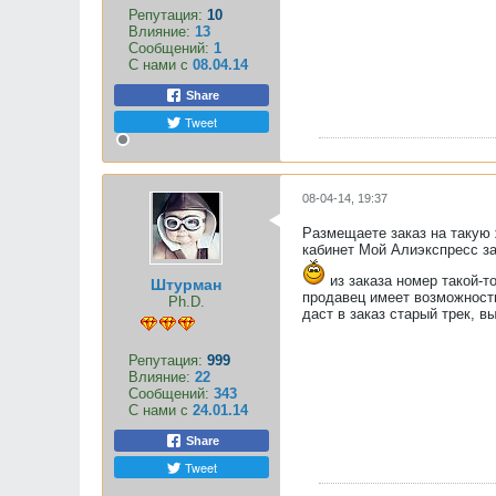
Репутация:
10
Влияние:
13
Сообщений:
1
С нами с
08.04.14
Share
Tweet
08-04-14, 19:37
Размещаете заказ на такую 
кабинет Мой Алиэкспресс за
из заказа номер такой-т
Штурман
продавец имеет возможность
Ph.D.
даст в заказ старый трек, в
Репутация:
999
Влияние:
22
Сообщений:
343
С нами с
24.01.14
Share
Tweet