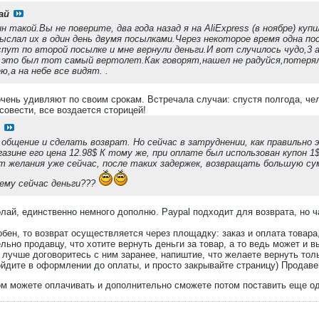
ай
н такой.Вы не поверите, два года назад я на AliExpress (в ноябре) ку
ыслал их в один день двумя посылками.Через некоторое время одна пос
пут по второй посылке и мне вернули деньги.И вот случилось чудо,3
 это был тот самый вертолет.Как говорят,нашел не радуйся,потерял
ю,а на небе все видят. .
чень удивляют по своим срокам. Встречала случаи: спустя полгода, че
совести, все воздается сторицей!
общение и сделать возврат. Но сейчас в затруднении, как правильно
магазине его цена 12.98$ К тому же, при оплате был использован купон
ет желания уже сейчас, после таких задержек, возвращать большую сум
 ему сейчас деньги???
ай, единственно немного дополню. Paypal подходит для возврата, но час
обен, то возврат осуществляется через площадку: заказ и оплата товара
ьно продавцу, что хотите вернуть деньги за товар, а то ведь может и в
учше договоритесь с ним заранее, напиштие, что желаете вернуть толь
дойдите в оформлении до оплаты, и просто закрывайте страницу) Продавец
ом можете оплачивать и дополнительно сможете потом поставить еще од