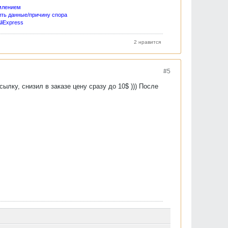
млением
ить данные/причину спора
liExpress
2 нравится
#5
лку, снизил в заказе цену сразу до 10$ ))) После