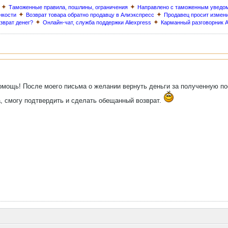
✦
✦
Таможенные правила, пошлины, ограничения
Направлено с таможенным уведо
✦
✦
нкости
Возврат товара обратно продавцу в Алиэкспресс
Продавец просит измен
✦
✦
озврат денег?
Онлайн-чат, служба поддержки Aliexpress
Карманный разговорник A
мощь! После моего письма о желании вернуть деньги за полученную посы
, смогу подтвердить и сделать обещанный возврат.