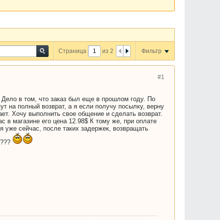
Страница
из
2
Фильтр
#1
 Дело в том, что заказ был еще в прошлом году. По
т на полный возврат, а я если получу посылку, верну
тает. Хочу выполнить свое общение и сделать возврат.
ас в магазине его цена 12.98$ К тому же, при оплате
ия уже сейчас, после таких задержек, возвращать
и???