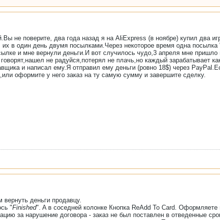
.Вы не поверите, два года назад я на AliExpress (в ноябре) купил два и
их в один день двумя посылками.Через некоторое время одна посылка 
сылке и мне вернули деньги.И вот случилось чудо,3 апреля мне пришло
 говорят,нашел не радуйся,потерял не плачь,но каждый зарабатывает как
авщика и написал ему.Я отправил ему деньги (ровно 18$) через PayPal.Е
и,или оформите у него заказ на ту самую сумму и завершите сделку.
м вернуть деньги продавцу.
сь "
Finished
". A в соседней колонке Кнопка ReAdd To Card. Оформляете 
ацию за нарушение договора - заказ не был поставлен в отведенные сро