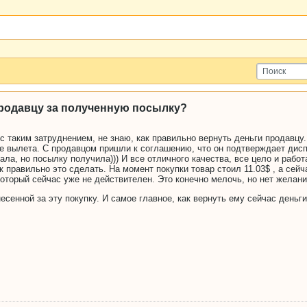
продавцу за полученную посылку?
с таким затруднением, не знаю, как правильно вернуть деньги продавцу.
е вылета. С продавцом пришли к соглашению, что он подтверждает диспу
ала, но посылку получила))) И все отличного качества, все цело и рабо
к правильно это сделать. На момент покупки товар стоил 11.03$ , а сейч
который сейчас уже не действителен. Это конечно мелочь, но нет желан
есенной за эту покупку. И самое главное, как вернуть ему сейчас деньг