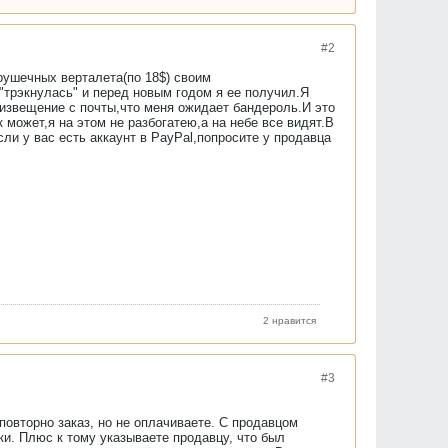
#2
грушечных верталета(по 18$) своим
"трэкнулась" и перед новым годом я ее получил.Я
 извещение с почты,что меня ожидает бандероль.И это
 может,я на этом не разбогатею,а на небе все видят.В
сли у вас есть аккаунт в PayPal,попросите у продавца
2 нравится
#3
повторно заказ, но не оплачиваете. С продавцом
ки. Плюс к тому указываете продавцу, что был