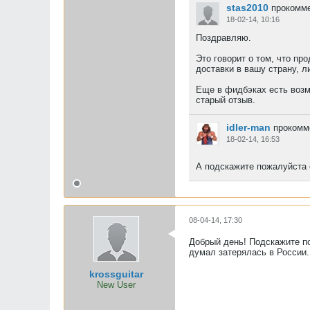
stas2010
прокомме
18-02-14, 10:16
Поздравляю.
Это говорит о том, что пр
доставки в вашу страну, л
Еще в фидбэках есть возмо
старый отзыв.
idler-man
прокомм
18-02-14, 16:53
А подскажите пожалуйста 
08-04-14, 17:30
Добрый день! Подскажите по
думал затерялась в России. 
krossguitar
New User