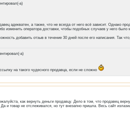
нтировал(-а)
одавец адекватен, а также, что не всегда от него всё зависит. Однако п
ибо изменить оператора доставки, чтобы подобных случаев у него было 
жность добавить отзыв в течение 30 дней после его написания. Так что
ентировал(-а)
ссылку на такого чудесного продавца, если не сложно
жалуйста, как вернуть деньги продавцу. Дело в том, что продавец верну
Да и товар не отслеживался, но тут внезапно пришла. Весь сайт излазил