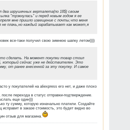
пил два игрушечных верталета(по 18$) своим
ылка "трэкнулась" и перед новым годом я ее
 апреля мне пришло извещение с почты,что меня
 не плачь,но каждый зарабатывает как может,я
ловек все-таки получил свою зимнюю шапку летом))))
 это сделать. На момент покупки товар стоил
 1$, который сейчас уже не действителен. Это
му, от ранее внесенной за эту покупку. И самое
то у покупателей на aliexpress его нет, и даже плохо
, после перехода в статус отправки-подтверждение.
ыслать еще один)))
ко ту сумму, которую изначально платили. Создайте
 исправит в заказе стоимость, это будет видно во
ин отзыв для магазина.