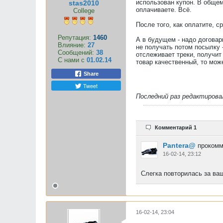
использован купон. В общем
stas2010
оплачиваете. Всё.
College
После того, как оплатите, 
Репутация:
1460
А в будущем - надо договар
Влияние:
27
не получать потом посылку -
Сообщений:
38
отслеживает треки, получит
С нами с
01.02.14
товар качественный, то мож
Share
Tweet
Последний раз редактиров
Комментарий 1
Pantera@
прокомм
16-02-14, 23:12
Слегка повторилась за ва
16-02-14, 23:04