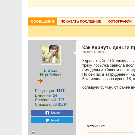
СООБЩЕНИЙ
ПОКАЗАТЬ ПОСЛЕДНИЕ
ФОТОГРАФИИ
Как вернуть деньги 
16-02-14, 18:05
Здравствуйте! Столкнулась 
треку посылка зависла посл
ему деньги. Совсем не ожид
Lia Lia
Но сейчас в затруднении, ка
High School
был использован купон 1$, 
большую сумму, от ранее вн
Репутация:
1147
Влияние:
24
Сообщений:
113
С нами с
30.01.14
Share
Tweet
Метки:
Нет