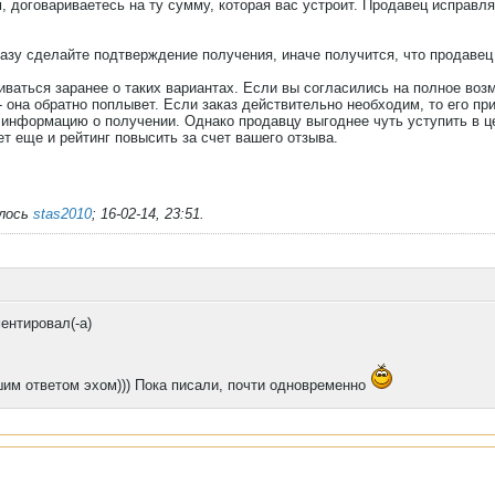
, договариваетесь на ту сумму, которая вас устроит. Продавец исправля
сразу сделайте подтверждение получения, иначе получится, что продавец
иваться заранее о таких вариантах. Если вы согласились на полное возм
 она обратно поплывет. Если заказ действительно необходим, то его при
 информацию о получении. Однако продавцу выгоднее чуть уступить в це
ет еще и рейтинг повысить за счет вашего отзыва.
алось
stas2010
;
16-02-14, 23:51
.
ентировал(-а)
шим ответом эхом))) Пока писали, почти одновременно