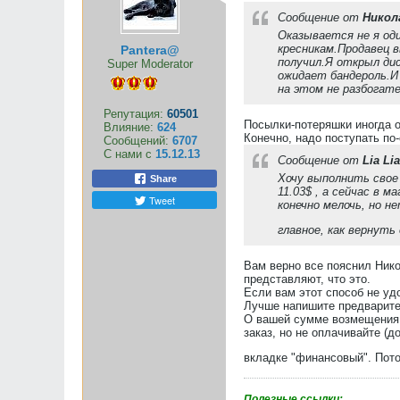
Сообщение от
Никол
Оказывается не я оди
кресникам.Продавец в
Pantera@
получил.Я открыл дис
Super Moderator
ожидает бандероль.И
на этом не разбогате
Репутация:
60501
Посылки-потеряшки иногда о
Влияние:
624
Конечно, надо поступать по-
Сообщений:
6707
С нами с
15.12.13
Сообщение от
Lia Lia
Хочу выполнить свое 
Share
11.03$ , а сейчас в 
Tweet
конечно мелочь, но н
главное, как вернуть
Вам верно все пояснил Никол
представляют, что это.
Если вам этот способ не уд
Лучше напишите предварител
О вашей сумме возмещения л
заказ, но не оплачивайте (
вкладке "финансовый". Пот
Полезные ссылки: