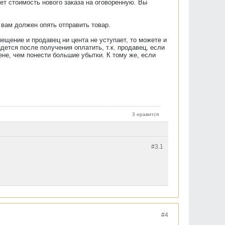
ет стоимость нового заказа на оговоренную. Вы
 вам должен опять отправить товар.
ещение и продавец ни цента не уступает, то можете и
дется после получения оплатить, т.к. продавец, если
не, чем понести большие убытки. К тому же, если
3 нравится
#3.
1
#4