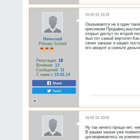
16-02-14, 21:31
Оказывается не я один такой
кресникам.Продавец выслал 
открыл диспут по второй по
был тот самый вертолет.Как
Николай
своих заказах я нашел пост
Primary School
его аккаунт и скиньте деньг
Репутация:
18
Влияние:
13
Сообщений:
11
С нами с
15.02.14
Share
Tweet
16-02-14, 23:02
Ну так ничего проще нет, че
В вашем заказе уже появило
договариваетесь на компенс