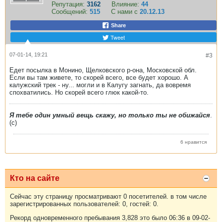
Репутация:
3162
Влияние:
44
Сообщений:
515
С нами с
20.12.13
Share
Tweet
07-01-14, 19:21
#3
Едет посылка в Монино, Щелковского р-она, Московской обл.
Если вы там живете, то скорей всего, все будет хорошо. А
калужский трек - ну... могли и в Калугу загнать, да вовремя
спохватились. Но скорей всего глюк какой-то.
Я тебе один умный вещь скажу, но только ты не обижайся
.
(с)
6 нравится
Кто на сайте
Сейчас эту страницу просматривают 0 посетителей. в том числе
зарегистрированных пользователей: 0, гостей: 0.
Рекорд одновременного пребывания 3,828 это было 06:36 в 09-02-