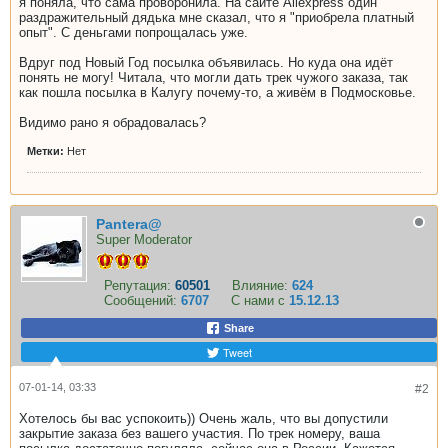
я поняла, что сама проворонила. На сайте Aliexpress один
раздражительный дядька мне сказал, что я "приобрела платный
опыт". С деньгами попрощалась уже.
Вдруг под Новый Год посылка объявилась. Но куда она идёт
понять не могу! Читала, что могли дать трек чужого заказа, так
как пошла посылка в Калугу почему-то, а живём в Подмосковье.
Видимо рано я обрадовалась?
Метки:
Нет
Pantera@
Super Moderator
Репутация:
60501
Влияние:
624
Сообщений:
6707
С нами с
15.12.13
Share
Tweet
07-01-14, 03:33
#2
Хотелось бы вас успокоить)) Очень жаль, что вы допустили
закрытие заказа без вашего участия. По трек номеру, ваша