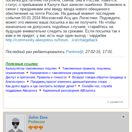
посылка достаточно погуляла, сейчас она в России. Кажется,
статус о пребывании в Калуге был занесен ошибочно. Возможно в
связи с праздниками или ввиду ввода нового обещанного
обеспечения на почте России. На данный момент последние
события 03.01.2014 Московский Асц цех Логистики. Подождите,
может это именно ваша посылка и вы ее получите. Но чтобы
изначально не допускать подобных случаев, старайтесь на
будущее внимательно следить за сроками. Если посылка так к
вам и не придет, у вас есть еще один выход - чарджбек
http://community-aliexpress.ru/forum...ice/chargeback
Последний раз редактировалось
Pantera@
;
27-02-15, 17:01
.
Полезные ссылки:
✦
Калькулятор таможенных пошлин
Таможенные правила, пошлины,
✦
ограничения
Направлено с таможенным уведомлением
✦
Диспут и претензия. Правила и тонкости
Возврат товара обратно продавцу в
✦
Алиэкспресс
Продавец просит изменить данные/причину спора
✦
Как долго ждать и где смотреть возврат денег?
Онлайн-чат, служба
✦
поддержки Aliexpress
Карманный разговорник AliExpress
1 нравится
John Doe
Professor