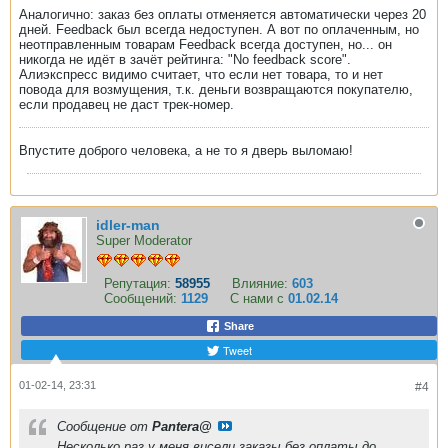
Аналогично: заказ без оплаты отменяется автоматически через 20
дней. Feedback был всегда недоступен. А вот по оплаченным, но
неотправленным товарам Feedback всегда доступен, но... он
никогда не идёт в зачёт рейтинга: "No feedback score".
Алиэкспресс видимо считает, что если нет товара, то и нет
повода для возмущения, т.к. деньги возвращаются покупателю,
если продавец не даст трек-номер.
Впустите доброго человека, а не то я дверь выломаю!
idler-man
Super Moderator
Репутация:
58955
Влияние:
603
Сообщений:
1129
С нами с
01.02.14
Share
Tweet
01-02-14, 23:31
#4
Сообщение от
Pantera@
Несколько раз у меня висели заказы без оплаты до