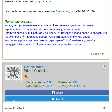
невнимательность покупателя..
Последний раз редактировалось
Pantera@
;
01-02-14, 23:16
.
Полезные ссылки:
✦
Калькулятор таможенных пошлин
Таможенные правила, пошлины,
✦
ограничения
Направлено с таможенным уведомлением
✦
Диспут и претензия. Правила и тонкости
Возврат товара обратно продавцу в
✦
Алиэкспресс
Продавец просит изменить данные/причину спора
✦
Как долго ждать и где смотреть возврат денег?
Онлайн-чат, служба
✦
поддержки Aliexpress
Карманный разговорник AliExpress
1 нравится
Cat da Vinci
Primal Councillor
Репутация:
23185
Влияние:
245
Сообщений:
1633
С нами с
14.12.13
Share
Tweet
01-02-14, 23:28
#3