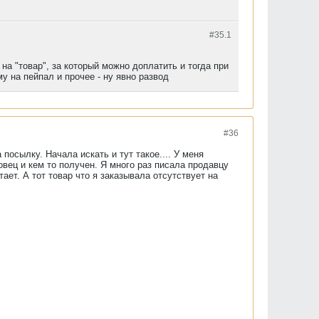
#35.
1
 на "товар", за который можно доплатить и тогда при
у на пейпал и прочее - ну явно развод
#36
посылку. Начала искать и тут такое.... У меня
вец и кем то получен. Я много раз писала продавцу
ает. А тот товар что я заказывала отсутствует на