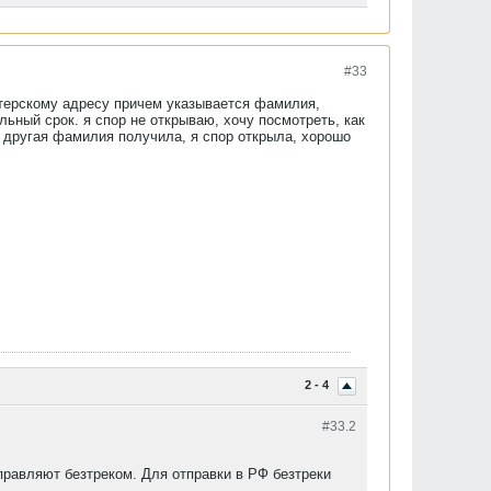
#33
питерскому адресу причем указывается фамилия,
льный срок. я спор не открываю, хочу посмотреть, как
, другая фамилия получила, я спор открыла, хорошо
2 - 4
#33.
2
правляют безтреком. Для отправки в РФ безтреки