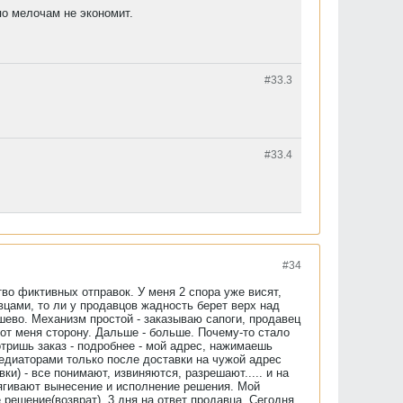
по мелочам не экономит.
#33.
3
#33.
4
#34
тво фиктивных отправок. У меня 2 спора уже висят,
вцами, то ли у продавцов жадность берет верх над
шево. Механизм простой - заказываю сапоги, продавец
 от меня сторону. Дальше - больше. Почему-то стало
тришь заказ - подробнее - мой адрес, нажимаешь
медиаторами только после доставки на чужой адрес
и) - все понимают, извиняются, разрешают..... и на
тягивают вынесение и исполнение решения. Мой
 решение(возврат), 3 дня на ответ продавца. Сегодня