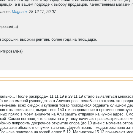
давцах, а в вашем подходе к выбору продавцов. Качественный магазин 
валось
Magenta
;
28-12-17, 20:07
.
ровал(-а)
ин хороший, высокий рейтинг, более года на площадке.
нтировал(-а)
бально... После распродаж 11.11.19 и 29.11.19 стало выявляться множес
То ли со сменой руководства в Алиэкспресс ослаблен контроль за прода
менением всех скидок и купонов товар приходится отдавать слишком де
иная отслеживаться, выдает вес 150 г. и направление в противоположную
ых прямо в моем аккаунте на Али забить отправку на чужой адрес. Смо
ужой. Самое поганое, что споры на эту тему начинают рассматриваться 
ожно попросить досрочное открытие спора (до 10 дней с момента отправк
доставки абсолютно чужих тапочек. Другой нюанс - медиаторы явно за
. Посылка приехала на чужой адрес 5.12. Медиаторы 15.12 принимают мое