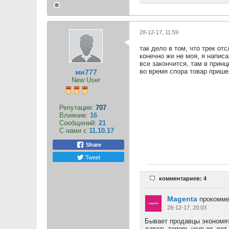
28-12-17, 11:59
так дело в том, что трек о
конечно же не моя, я напис
все закончится, там в прин
во время спора товар прише
ми777
New User
Репутация:
707
Влияние:
16
Сообщений:
21
С нами с
11.10.17
Share
Tweet
комментариев: 4
Magenta
прокомме
28-12-17, 20:03
Бывает продавцы экономят
давать теперь нельзя, вот