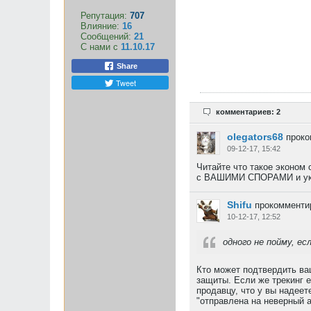
Репутация:
707
Влияние:
16
Сообщений:
21
С нами с
11.10.17
Share
Tweet
комментариев: 2
olegators68
проко
09-12-17, 15:42
Читайте что такое эконом 
с ВАШИМИ СПОРАМИ и ук
Shifu
прокомментир
10-12-17, 12:52
одного не пойму, е
Кто может подтвердить ваш
защиты. Если же трекинг е
продавцу, что у вы надеет
"отправлена на неверный а