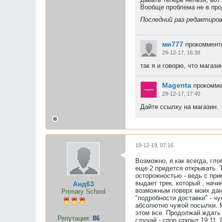
Вообще проблема не в про
Последний раз редактиро
ми777
прокомменти
29-12-17, 16:38
так я и говорю, что магаз
Magenta
прокомме
29-12-17, 17:40
Дайте ссылку на магазин.
19-12-19, 07:16
Возможно, я как всегда, гло
еще 2 придется открывать. 
осторожностью - ведь с при
выдает трек, который , нач
Анд63
возможным поверх моих данн
Primary School
"подробности доставки" - ч
абсолютно чужой посылки. М
этом все. Продолжай ждать 
Репутация:
86
случай - спор открыт 19.11