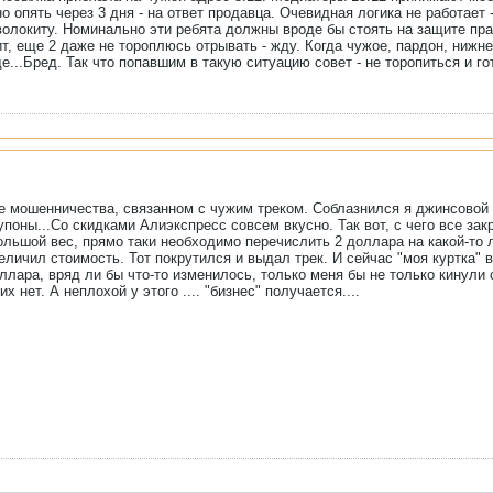
, но опять через 3 дня - на ответ продавца. Очевидная логика не работает
 волокиту. Номинально эти ребята должны вроде бы стоять на защите пра
ит, еще 2 даже не тороплюсь отрывать - жду. Когда чужое, пардон, нижне
е...Бред. Так что попавшим в такую ситуацию совет - не торопиться и г
е мошенничества, связанном с чужим треком. Соблазнился я джинсовой 
упоны...Со скидками Алиэкспресс совсем вкусно. Так вот, с чего все зак
льшой вес, прямо таки необходимо перечислить 2 доллара на какой-то л
еличил стоимость. Тот покрутился и выдал трек. И сейчас "моя куртка" ве
ллара, вряд ли бы что-то изменилось, только меня бы не только кинули с
 нет. А неплохой у этого .... "бизнес" получается....