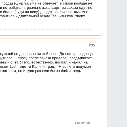
 - продавец на письма не отвечает, в споре вообще не
в потребителя, реально же... Еще три заказа едут по
е белье (судя по весу) доедет но неизвестных мне
отовиться к длительной осаде "защитников" твоих
#35
курткой по довольно низкой цене. Да еще у продавца
рутилось - сразу после заказа продавец предъявляет -
евый счет. Я его, естественно, послал и нажал на
сом 158 г. едет в Калининград... Я вот что подумал -
 заказом, но и тупо развели бы на бабки, ведь
2 нравится