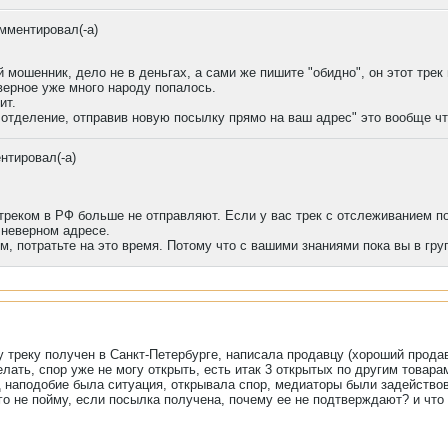
мментировал(-а)
 мошенник, дело не в деньгах, а сами же пишите "обидно", он этот трек
аверное уже много народу попалось.
ит.
отделение, отправив новую посылку прямо на ваш адрес" это вообще что
нтировал(-а)
треком в РФ больше не отправляют. Если у вас трек с отслеживанием по
 неверном адресе.
, потратьте на это время. Потому что с вашими знаниями пока вы в гру
у треку получен в Санкт-Петербурге, написала продавцу (хороший продав
лать, спор уже не могу открыть, есть итак 3 открытых по другим товара
д наподобие была ситуация, открывала спор, медиаторы были задействов
го не пойму, если посылка получена, почему ее не подтверждают? и что