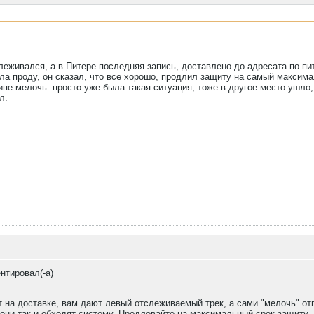
тслеживался, а в Питере последняя запись, доставлено до адресата по 
ала проду, он сказал, что все хорошо, продлил защиту на самый максима
ципе мелочь. просто уже была такая ситуация, тоже в другое место ушло
л.
нтировал(-а)
 на доставке, вам дают левый отслеживаемый трек, а сами "мелочь" от
 они так и обходят систему. Продлевайте на максимальный срок защиту.