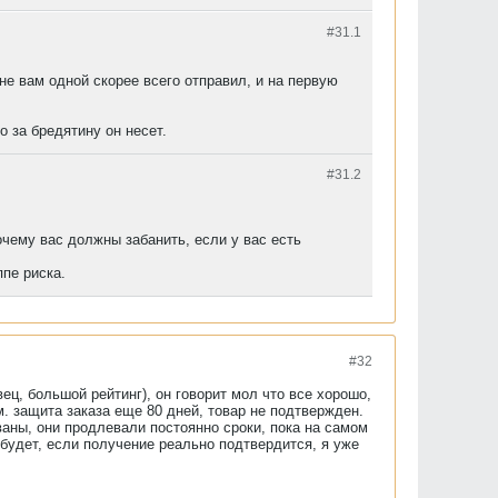
#31.
1
 не вам одной скорее всего отправил, и на первую
 за бредятину он несет.
#31.
2
чему вас должны забанить, если у вас есть
ппе риска.
#32
ец, большой рейтинг), он говорит мол что все хорошо,
м. защита заказа еще 80 дней, товар не подтвержден.
аны, они продлевали постоянно сроки, пока на самом
 будет, если получение реально подтвердится, я уже