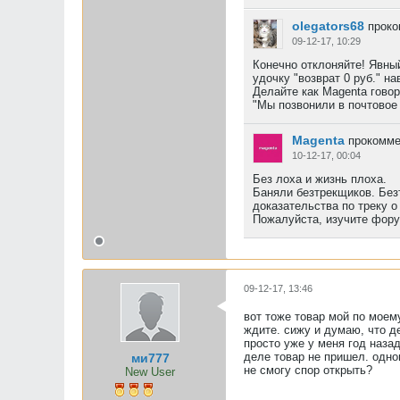
olegators68
проко
09-12-17, 10:29
Конечно отклоняйте! Явный
удочку "возврат 0 руб." н
Делайте как Magenta говор
"Мы позвонили в почтовое 
Magenta
прокомме
10-12-17, 00:04
Без лоха и жизнь плоха.
Баняли безтрекщиков. Без
доказательства по треку о
Пожалуйста, изучите форум
09-12-17, 13:46
вот тоже товар мой по моем
ждите. сижу и думаю, что де
просто уже у меня год наза
деле товар не пришел. одно
ми777
не смогу спор открыть?
New User