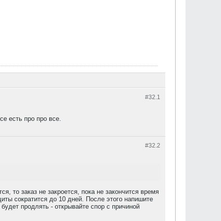
#32.
1
се есть про про все.
#32.
2
я, то заказ не закроется, пока не закончится время
ащиты сократится до 10 дней. После этого напишите
 будет продлять - открывайте спор с причиной