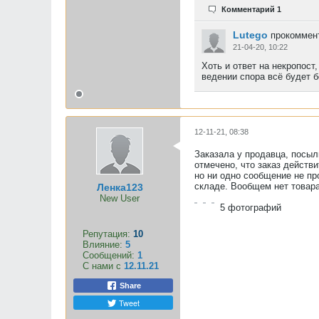
Комментарий 1
Lutego
прокоммент
21-04-20, 10:22
Хоть и ответ на некропост
ведении спора всё будет б
12-11-21, 08:38
Заказала у продавца, посыл
отмечено, что заказ действ
но ни одно сообщение не про
складе. Вообщем нет товара
Ленка123
New User
5
фотографий
Репутация:
10
Влияние:
5
Сообщений:
1
С нами с
12.11.21
Share
Tweet