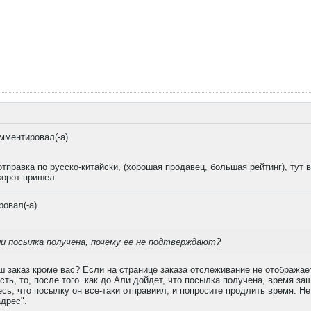
мментировал(-а)
отправка по русско-китайски, (хорошая продавец, большая рейтинг), тут в
орот пришел
овал(-а)
сли посылка получена, почему ее не подтверждают?
 заказ кроме вас? Если на странице заказа отслеживание не отображаетс
сть, то, после того. как до Али дойдет, что посылка получена, время з
есь, что посылку он все-таки отправиил, и попросите продлить время. Не
дрес".