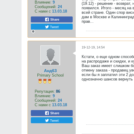
Влияние:
9
(19.12) - решение - возврат
Сообщений:
24
появился. Итого - месяц на
С нами с
13.03.18
всей стране. Один спор вис
дам в Москве и Калининград
Share
прав...
Tweet
19-12-19, 14:54
Кстати, о еще одном способ
на распродаже и скидки, и к
Ваш заказ имеет слишком бо
отмену заказа - продавец ув
Анд63
если бы я заплатил эти 2 до
Primary School
однозначно шансов вернуть их
Репутация:
86
Влияние:
9
Сообщений:
24
С нами с
13.03.18
Share
Tweet