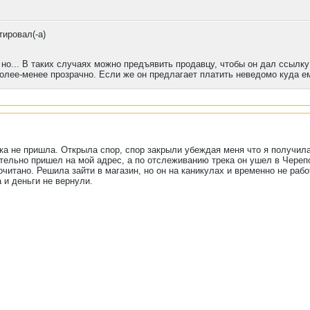
ировал(-а)
, но... В таких случаях можно предъявить продавцу, чтобы он дал ссылку
олее-менее прозрачно. Если же он предлагает платить неведомо куда ем
ка не пришла. Открыла спор, спор закрыли убеждая меня что я получила 
ительно пришел на мой адрес, а по отслеживанию трека он ушел в Черепо
читано. Решила зайти в магазин, но он на каникулах и временно не работ
 и деньги не вернули.