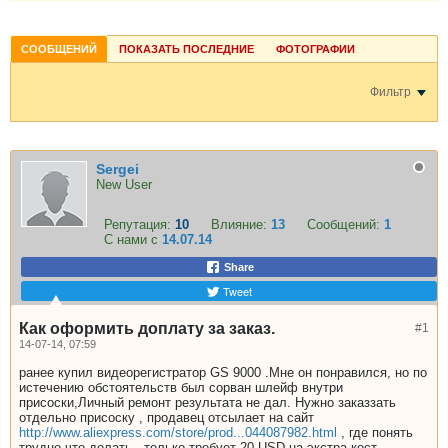
СООБЩЕНИЙ
ПОКАЗАТЬ ПОСЛЕДНИЕ
ФОТОГРАФИИ
Фильтр
Sergei
New User
Репутация:
10
Влияние:
13
Сообщений:
1
С нами с
14.07.14
Share
Tweet
Как оформить доплату за заказ.
#1
14-07-14, 07:59
ранее купил видеорегистратор GS 9000 .Мне он понравился, но по
истечению обстоятельств был сорван шлейф внутри
присоски,Личный ремонт результата не дал. Нужно заказзать
отдельно присоску , продавец отсылает на сайт
http://www.aliexpress.com/store/prod...044087982.html
, где понять
трудно что делать , только требует 20 USD на экстра кост.