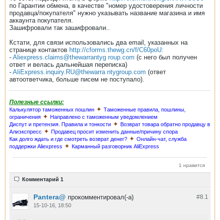
по Гарантии обмена, в качестве "номер удостоверения личности
продавца/покупателя" нужно указывать название магазина и имя
аккаунта покупателя.
Зашифровали так зашифровали..
Кстати, для связи использовались два email, указанных на
странице контактов
http://cforms.thewg.cn/f/C60poU:
-
Aliexpress.claims@thewarrantyg roup.com
(с него был получен
ответ и велась дальнейшая переписка)
-
AliExpress.inquiry.RU@thewarra ntygroup.com
(ответ
автоответчика, больше писем не поступало).
Полезные ссылки:
✦
Калькулятор таможенных пошлин
Таможенные правила, пошлины,
✦
ограничения
Направлено с таможенным уведомлением
✦
Диспут и претензия. Правила и тонкости
Возврат товара обратно продавцу в
✦
Алиэкспресс
Продавец просит изменить данные/причину спора
✦
Как долго ждать и где смотреть возврат денег?
Онлайн-чат, служба
✦
поддержки Aliexpress
Карманный разговорник AliExpress
1 нравится
Комментарий 1
Pantera@
прокомментировал(-а)
#8.
1
15-10-16, 18:50