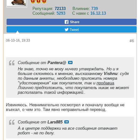
Репутация:
72133
Влияние:
739
Сообщений:
5293
С нами с
16.12.13
Share
Tweet
06-10-16, 19:33
#6
Сообщение от
Pantera@
Не знаю, точно не могу ничего утверждать. Но и я
больше склоняюсь к мнению, высказанному
Vishnu
: судя
по данным анкеты, необходимо приложить номера
"удостоверения" как покупателя, так и
продавца
.
Логично предположить, что покупатель никак не может
располагать такой информацией..
Извиняюсь. Невнимательно посмотрел и поначалу вообще не
въехал, о чем это. Там явно неправильный перевод.
Сообщение от
Lars885
А в центре поддержки на все сообщения отвечает
робот - не по делу.