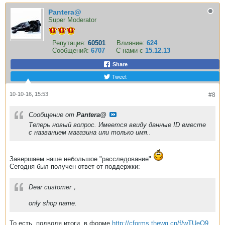
Pantera@
Super Moderator
Репутация:
60501
Влияние:
624
Сообщений:
6707
С нами с
15.12.13
Share
Tweet
10-10-16, 15:53
#8
Сообщение от
Pantera@
Теперь новый вопрос. Имеется ввиду данные ID вместе
с названием магазина или только имя..
Завершаем наше небольшое "расследование"
Сегодня был получен ответ от поддержки:
Dear customer，
only shop name.
То есть, подводя итоги, в форме
http://cforms.thewg.cn/f/wTUeO9