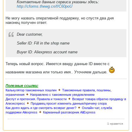
Контактные данные сервиса указаны здесь:
http://cforms.thewg.cn/f/C60poU
Не могу назвать оперативной поддержку, но спустя два дня
наконец получен ответ.
Dear customer,
Seller ID: Fill in the shop name
Buyer ID: Aliexpress account name
Теперь новый вопрос. Имеется ввиду данные ID вместе с
названием магазина или только имя.. Уточняем дальше.
Полезные ссылки:
✦
Калькулятор таможенных пошлин
Таможенные правила, пошлины,
✦
ограничения
Направлено с таможенным уведомлением
✦
Диспут и претензия. Правила и тонкости
Возврат товара обратно продавцу в
✦
Алиэкспресс
Продавец просит изменить данные/причину спора
✦
Как долго ждать и где смотреть возврат денег?
Онлайн-чат, служба
✦
поддержки Aliexpress
Карманный разговорник AliExpress
1 нравится