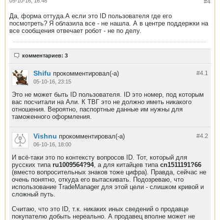
05-10-16, 16:48
#4
Да, форма оттуда.А если это ID пользователя где его
посмотреть? Я облазила все - не нашла. А в центре поддержки на
все сообщения отвечает робот - не по делу.
комментариев: 3
Shifu
прокомментировал(-а)
#4.
1
05-10-16, 23:15
Это не может быть ID пользователя. ID это номер, под которым
вас посчитали на Али. К ТВГ это не должно иметь никакого
отношения. Вероятно, паспортные данные им нужны для
таможенного оформления.
Vishnu
прокомментировал(-а)
#4.
2
06-10-16, 18:00
И всё-таки это по контексту вопросов ID. Тот, который для
русских типа
ru1009564?94
, а для китайцев типа
cn1511191?66
(вместо вопросительных знаков тоже цифра). Правда, сейчас не
очень понятно, откуда его вытаскивать. Подозреваю, что
использование TradeManager для этой цели - слишком кривой и
сложный путь.
Считаю, что это ID, т.к. никаких иных сведений о продавце
покупателю добыть нереально. А продавец вполне может не