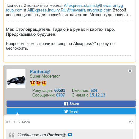
Там есть 2 контактных мейла.
Aliexpress.claims@thewarrantyg
roup.com
и
AliExpress.inquiry.RU@thewarra ntygroup.com
Второй
явно специально для российских клиентов. Можно туда написать.
Маг. Столовращатель. Гадаю на рунах и картах таро.
Предсказываю будущее.
Вопросом "чем закончится спор на Aliexpress?" прошу не
беспокоить.
Pantera@
Super Moderator
Репутация:
60501
Влияние:
624
Сообщений:
6707
С нами с
15.12.13
Share
Tweet
09-10-16, 14:24
#7
Сообщение от
Pantera@