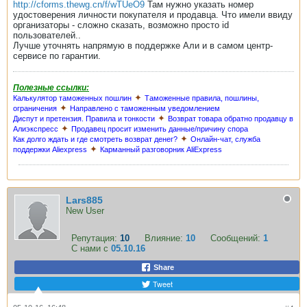
http://cforms.thewg.cn/f/wTUeO9
Там нужно указать номер
удостоверения личности покупателя и продавца. Что имели ввиду
организаторы - сложно сказать, возможно просто id
пользователей..
Лучше уточнять напрямую в поддержке Али и в самом центр-
сервисе по гарантии.
Полезные ссылки:
✦
Калькулятор таможенных пошлин
Таможенные правила, пошлины,
✦
ограничения
Направлено с таможенным уведомлением
✦
Диспут и претензия. Правила и тонкости
Возврат товара обратно продавцу в
✦
Алиэкспресс
Продавец просит изменить данные/причину спора
✦
Как долго ждать и где смотреть возврат денег?
Онлайн-чат, служба
✦
поддержки Aliexpress
Карманный разговорник AliExpress
Lars885
New User
Репутация:
10
Влияние:
10
Сообщений:
1
С нами с
05.10.16
Share
Tweet