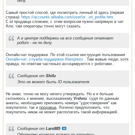
делу.
Самый простой способ, где посмотреть личный id здесь (первая
строка):
https://accounts.alibaba.com/user/or...on_profile.htm
C id продавца сложнее, с этим вопросом нужно напрямую в чат
Али, там операторы точно могут сказать.
А в центре поддержки на все сообщения отвечает
робот - не по делу.
Онлайн-чат поддержки. По этой ссылке инструкция пользования
Онлайн-чат, служба поддержки Aliexpress
. Там живые люди, хотя
правда, по ответам частенько ассоциируются с роботами..
Сообщение от
Shifu
Это не может быть ID пользователя.
Не знаю, точно не могу ничего утверждать. Но и я больше
склоняюсь к мнению, высказанному
Vishnu
: судя по данным
анкеты, необходимо приложить номера "удостоверения" как
покупателя, так и
продавца
. Логично предположить, что
покупатель никак не может располагать такой информацией..
Сообщение от
Lars885
Оформляю возврат товара по гарантии.