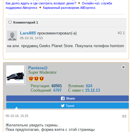
✦
Как долго ждать и где смотреть возврат денег?
Онлайн-чат, служба
✦
поддержки Aliexpress
Карманный разговорник AliExpress
Комментарий 1
Lars885
прокомментировал(-а)
#2.
1
05-10-16, 14:53
на али. продавец Geeks Planet Store. Покупала телефон homtom
Pantera@
Super Moderator
Репутация:
60501
Влияние:
624
Сообщений:
6707
С нами с
15.12.13
Share
Tweet
05-10-16, 15:25
#3
Желательно увидеть скрины..
Пока предполагаю, форма взята с этой страницы