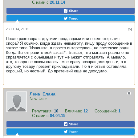
С нами с
20.11.14
Share
Tweet
23-11-14, 21:15
#4
После разговора с другими продавцами или после открытия
спора? Я обычно, когда ждать невмоготу, пишу проду сообщение в
заказе типа "Извините, я просто интересуюсь, не претензии ради...
Когда Вы отправите мой заказ?". Бывает, что магазин реально не
справляется с объёмами и тут же бежит отправлять. А бывало,
что, товара не оказывалось - мне сразу возвращали деньги, а к
другому товару презент прикладывали. Но я и отзыв оставляла
хороший, но честный. До претензий ещё не доходило.
Лена_Елана
New User
Репутация:
10
Влияние:
12
Сообщений:
1
С нами с
04.04.15
Share
Tweet