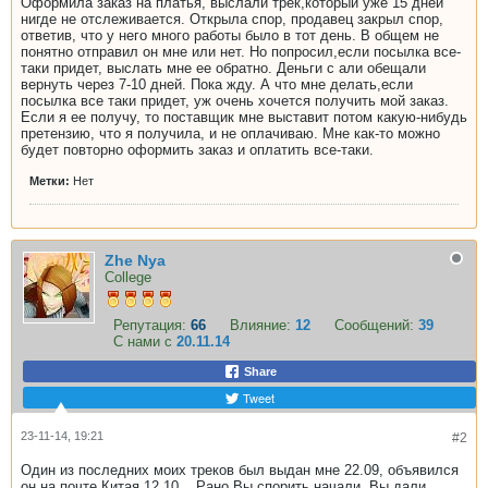
Оформила заказ на платья, выслали трек,который уже 15 дней
нигде не отслеживается. Открыла спор, продавец закрыл спор,
ответив, что у него много работы было в тот день. В общем не
понятно отправил он мне или нет. Но попросил,если посылка все-
таки придет, выслать мне ее обратно. Деньги с али обещали
вернуть через 7-10 дней. Пока жду. А что мне делать,если
посылка все таки придет, уж очень хочется получить мой заказ.
Если я ее получу, то поставщик мне выставит потом какую-нибудь
претензию, что я получила, и не оплачиваю. Мне как-то можно
будет повторно оформить заказ и оплатить все-таки.
Метки:
Нет
Zhe Nya
College
Репутация:
66
Влияние:
12
Сообщений:
39
С нами с
20.11.14
Share
Tweet
23-11-14, 19:21
#2
Один из последних моих треков был выдан мне 22.09, объявился
он на почте Китая 12.10... Рано Вы спорить начали. Вы дали