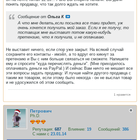
понять продавцу, что так долго ждать не хотите.
Сообщение от
Ольга К
А что мне делать,если посылка все таки придет, уж
очень хочется получить мой заказ. Если я ее получу, то
поставщик мне выставит потом какую-нибудь
претензию, что я получила, и не оплачиваю.
Не выставит ничего, если спор уже закрыт. На всякий случай
сохраните его контакты - имэйл, а то вдруг его кикнут за
претензию и Вы с ним больше связаться не сможете. Напишете
ему и спросите "куда перечислять деньги". (Мне приходилось
оплачивать деньги на PayPal.) И сейчас Вам ничто не мешает все
эти вопросы задать продавцу. И лучше найти другого продавца с
таким же товаром, если этому было некогда - он не выслал товар
и не удосужился об этом сообщить.
1 нравится
Петрович
Ph.D.
Репутация:
687
Влияние:
19
Сообщений:
386
С нами с
23.01.14