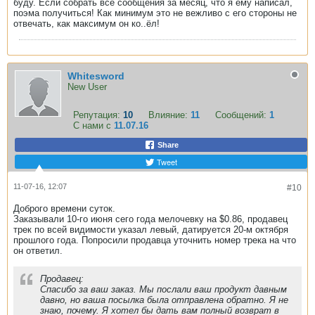
буду. Если собрать все сообщения за месяц, что я ему написал,
поэма получиться! Как минимум это не вежливо с его стороны не
отвечать, как максимум он ко..ёл!
Whitesword
New User
Репутация:
10
Влияние:
11
Сообщений:
1
С нами с
11.07.16
Share
Tweet
11-07-16, 12:07
#10
Доброго времени суток.
Заказывали 10-го июня сего года мелочевку на $0.86, продавец
трек по всей видимости указал левый, датируется 20-м октября
прошлого года. Попросили продавца уточнить номер трека на что
он ответил.
Продавец:
Спасибо за ваш заказ. Мы послали ваш продукт давным
давно, но ваша посылка была отправлена обратно. Я не
знаю, почему. Я хотел бы дать вам полный возврат в