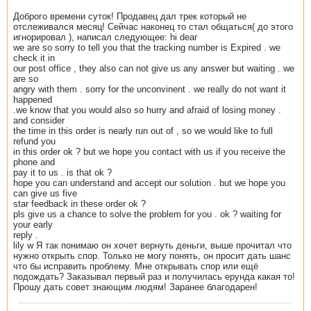
Доброго времени суток! Продавец дал трек который не
отслеживался месяц! Сейчас наконец то стал общаться( до этого
игнорировал ), написал следующее: hi dear
we are so sorry to tell you that the tracking number is Expired . we
check it in
our post office , they also can not give us any answer but waiting . we
are so
angry with them . sorry for the unconvinent . we really do not want it
happened
.we know that you would also so hurry and afraid of losing money .
and consider
the time in this order is nearly run out of , so we would like to full
refund you
in this order ok ? but we hope you contact with us if you receive the
phone and
pay it to us . is that ok ?
hope you can understand and accept our solution . but we hope you
can give us five
star feedback in these order ok ?
pls give us a chance to solve the problem for you . ok ? waiting for
your early
reply .
lily w Я так понимаю он хочет вернуть деньги, выше прочитал что
нужно открыть спор. Только не могу понять, он просит дать шанс
что бы исправить проблему. Мне открывать спор или ещё
подождать? Заказывал первый раз и получилась ерунда какая то!
Прошу дать совет знающим людям! Заранее благодарен!