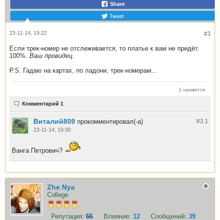
Share
Tweet
23-11-14, 19:22
#3
Если трек-номер не отслеживается, то платье к вам не придёт.
100%.
Ваш провидец
.
P.S. Гадаю на картах, по ладони, трек-номерам...
1 нравится
Комментарий 1
Виталий809
прокомментировал(-а)
#3.
1
23-11-14, 19:30
Ванга Петрович?
Zhe Nya
College
Репутация:
66
Влияние:
12
Сообщений:
39