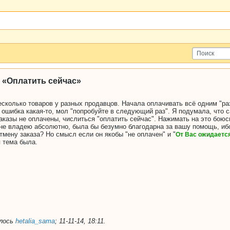
 «Оплатить сейчас»
сколько товаров у разных продавцов. Начала оплачивать всё одним "раз
ошибка какая-то, мол "попробуйте в следующий раз". Я подумала, что са
заказы не оплачены, числиться "оплатить сейчас". Нажимать на это боюс
 не владею абсолютно, была бы безумно благодарна за вашу помощь, ибо
тмену заказа? Но смысл если он якобы "не оплачен" и "
От Вас ожидается
 тема была.
алось
hetalia_sama
;
11-11-14, 18:11
.