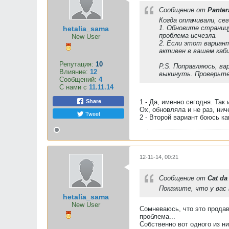
Сообщение от
Pante
Когда оплачивали, сег
1. Обновите страницу
hetalia_sama
проблема исчезла.
New User
2. Если этот вариант
активен в вашем каб
Репутация:
10
P.S. Поправляюсь, ва
Влияние:
12
выкинуть. Проверьте
Сообщений:
4
С нами с
11.11.14
Share
1 - Да, именно сегодня. Так
Ох, обновляла и не раз, нич
Tweet
2 - Второй вариант боюсь ка
12-11-14, 00:21
Сообщение от
Cat da
Покажите, что у вас 
hetalia_sama
New User
Сомневаюсь, что это продав
проблема...
Собственно вот одного из ни