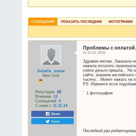
СООБЩЕНИЙ
ПОКАЗАТЬ ПОСЛЕДНИЕ
ФОТОГРАФИИ
Проблемы с оплатой.
11-11-14, 18:01
Здравие желаю. Заказала не
нажала оплатить произошла 
сняли деньги пришла... Но 
hetalia_sama
сайте, знанием английского
New User
тысячу... Может нажать на о
PS: Извините если подобная
Репутация:
10
1
фотография
Влияние:
12
Сообщений:
4
С нами с
11.11.14
Share
Tweet
Последний раз редактиров