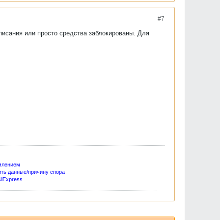
#7
списания или просто средства заблокированы. Для
млением
ить данные/причину спора
liExpress