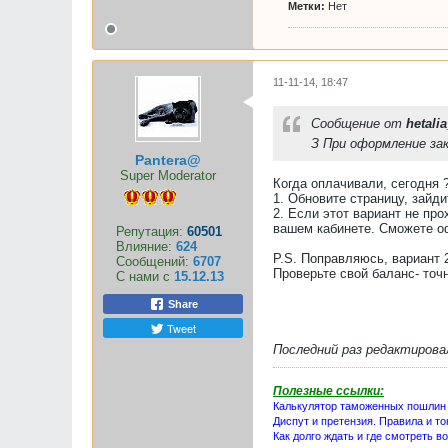
Метки:
Нет
11-11-14, 18:47
Сообщение от
hetali
З При оформление зак
Pantera@
Super Moderator
Когда оплачивали, сегодня ?
1. Обновите страницу, зайд
2. Если этот вариант не пр
вашем кабинете. Сможете оф
Репутация:
60501
Влияние:
624
P.S. Поправляюсь, вариант 
Сообщений:
6707
Проверьте свой баланс- точ
С нами с
15.12.13
Share
Tweet
Последний раз редактиров
Полезные ссылки:
Калькулятор таможенных пошлин
Диспут и претензия. Правила и то
Как долго ждать и где смотреть в