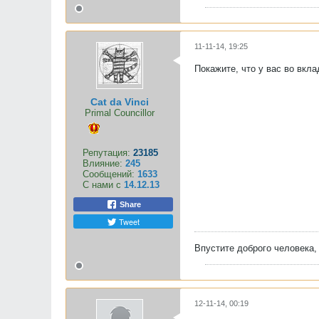
11-11-14, 19:25
Покажите, что у вас во вкла
Cat da Vinci
Primal Councillor
Репутация:
23185
Влияние:
245
Сообщений:
1633
С нами с
14.12.13
Share
Tweet
Впустите доброго человека,
12-11-14, 00:19