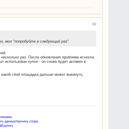
#2
о, мол "попробуйте в следующий раз".
жей.
ь несколько раз. После обновления проблема исчезла.
л использован купон - он снова будет активен в
о какой сбой площадка дальше может выкинуть.
млением
ить данные/причину спора
liExpress