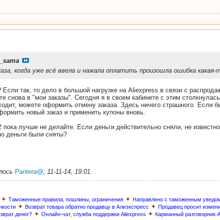
a_sama
аза, когда уже всё ввела и нажала оплатить произошла ошибка какая-т
 Если так, то дело в большой нагрузке на Aliexpress в связи с распрода
ите снова в "мои заказы". Сегодня я в своем кабинете с этим столкнулас
оходит, можете оформить отмену заказа. Здесь ничего страшного. Если бы
ормить новый заказ и применить купоны вновь.
2 пока лучше не делайте. Если деньги действительно сняли, не известн
но деньги были сняты?
алось
Pantera@
;
11-11-14, 19:01
.
✦
✦
Таможенные правила, пошлины, ограничения
Направлено с таможенным уведо
✦
✦
нкости
Возврат товара обратно продавцу в Алиэкспресс
Продавец просит измен
✦
✦
озврат денег?
Онлайн-чат, служба поддержки Aliexpress
Карманный разговорник A