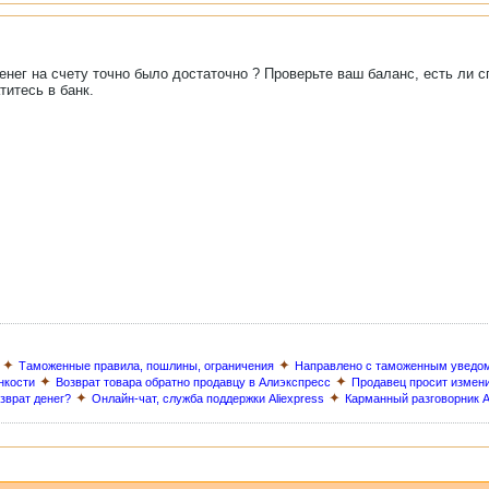
енег на счету точно было достаточно ? Проверьте ваш баланс, есть ли 
титесь в банк.
✦
✦
Таможенные правила, пошлины, ограничения
Направлено с таможенным уведо
✦
✦
нкости
Возврат товара обратно продавцу в Алиэкспресс
Продавец просит измен
✦
✦
озврат денег?
Онлайн-чат, служба поддержки Aliexpress
Карманный разговорник A