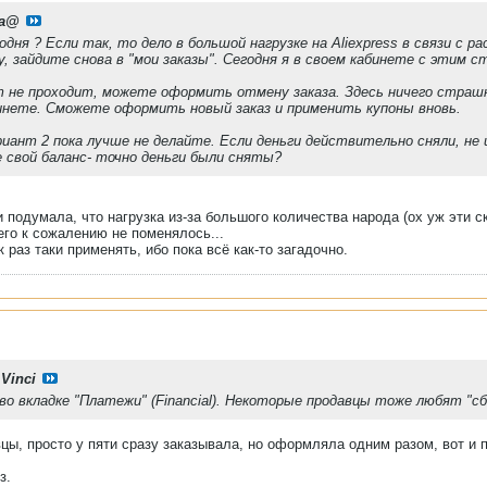
ra@
одня ? Если так, то дело в большой нагрузке на Aliexpress в связи с р
, зайдите снова в "мои заказы". Сегодня я в своем кабинете с этим с
 не проходит, можете оформить отмену заказа. Здесь ничего страшно
инете. Сможете оформить новый заказ и применить купоны вновь.
риант 2 пока лучше не делайте. Если деньги действительно сняли, не
 свой баланс- точно деньги были сняты?
 и подумала, что нагрузка из-за большого количества народа (ох уж эти с
его к сожалению не поменялось...
к раз таки применять, ибо пока всё как-то загадочно.
 Vinci
во вкладке "Платежи" (Financial). Некоторые продавцы тоже любят "с
цы, просто у пяти сразу заказывала, но оформляла одним разом, вот и 
з.