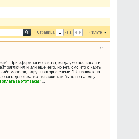
Страница
из
1
Фильтр
#1
ом". При оформление заказа, когда уже всё ввела и
йт заглючил и или ещё чего, но нет, смс что с карты
ь ибо мало-ли, вдруг повторно снимет? Я новичок на
 очень денег жалко, товаров там было не на одну
...
 оплата за этот заказ"