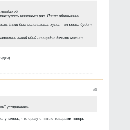
аспродажей.
толкнулась несколько раз. После обновления
го. Если был использован купон - он снова будет
 известно какой сбой площадка дальше может
кидки).
#5
бои" устраивать.
получилось, что сразу с пятью товарами теперь