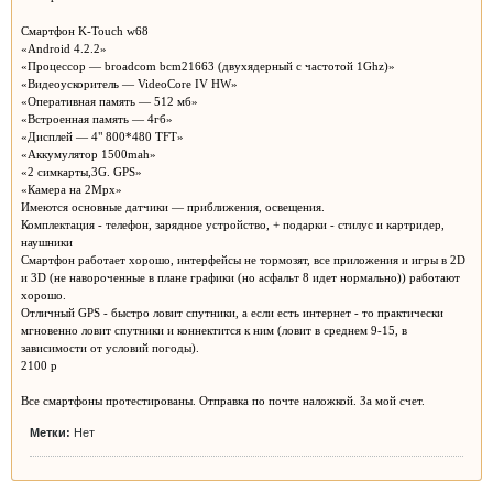
Смартфон K-Touch w68
«Android 4.2.2»
«Процессор — broadcom bcm21663 (двухядерный с частотой 1Ghz)»
«Видеоускоритель — VideoCore IV HW»
«Оперативная память — 512 мб»
«Встроенная память — 4гб»
«Дисплей — 4" 800*480 TFT»
«Аккумулятор 1500mah»
«2 симкарты,3G. GPS»
«Камера на 2Mpx»
Имеются основные датчики — приближения, освещения.
Комплектация - телефон, зарядное устройство, + подарки - стилус и картридер,
наушники
Смартфон работает хорошо, интерфейсы не тормозят, все приложения и игры в 2D
и 3D (не навороченные в плане графики (но асфальт 8 идет нормально)) работают
хорошо.
Отличный GPS - быстро ловит спутники, а если есть интернет - то практически
мгновенно ловит спутники и коннектится к ним (ловит в среднем 9-15, в
зависимости от условий погоды).
2100 р
Все смартфоны протестированы. Отправка по почте наложкой. За мой счет.
Метки:
Нет