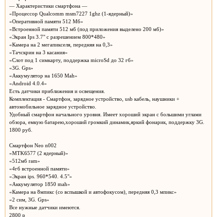
— Характеристики смартфона —
«Процессор Qualcomm msm7227 1ghz (1-ядерный)»
«Оперативной памяти 512 Мб»
«Встроенной памяти 512 мб (под приложения выделено 200 мб)»
«Экран Ips 3.7" с разрешением 800*480»
«Камера на 2 мегапикселя, передняя на 0,3»
«Тачскрин на 3 касания»
«Слот под 1 симкарту, поддержка microSd до 32 гб»
«3G. Gps»
«Аккумулятор на 1650 Mah»
«Android 4.0.4»
Есть датчики приближения и освещения.
Комплектация - Смартфон, зарядное устройство, usb кабель, наушники +
автомобильное зарядное устройство.
Удобный смартфон начального уровня. Имеет хороший экран с большими углами
обзора, емкую батарею,хороший громкий динамик,яркий фонарик, поддержку 3G.
1800 руб.
Смартфон Neo n002
«MTK6577 (2 ядерный)»
«512мб ram»
«4гб встроенной памяти»
«Экран ips. 960*540. 4.5"»
«Аккумулятор 1850 mah»
«Камера на 8мпикс (со вспышкой и автофокусом), передняя 0,3 мпикс»
«2 сим, 3G. Gps»
Все нужные датчики имеются.
2800 р