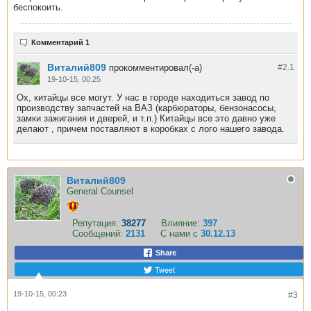
беспокоить.
Комментарий 1
Виталий809
прокомментировал(-а)
#2.
1
19-10-15, 00:25
Ох, китайцы все могут. У нас в городе находиться завод по
производству запчастей на ВАЗ (карбюраторы, бензонасосы,
замки зажигания и дверей, и т.п.) Китайцы все это давно уже
делают , причем поставляют в коробках с лого нашего завода.
Виталий809
General Counsel
Репутация:
38277
Влияние:
397
Сообщений:
2131
С нами с
30.12.13
Share
Tweet
19-10-15, 00:23
#3