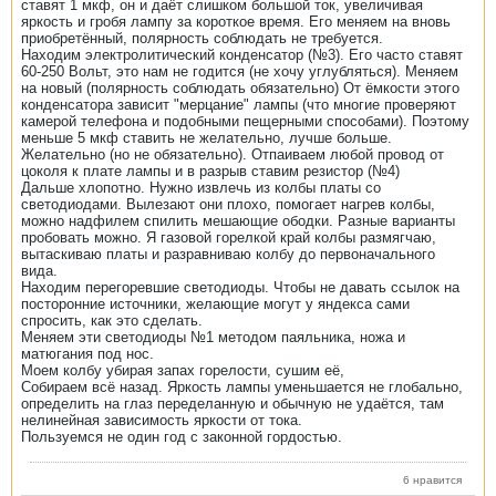
ставят 1 мкф, он и даёт слишком большой ток, увеличивая
яркость и гробя лампу за короткое время. Его меняем на вновь
приобретённый, полярность соблюдать не требуется.
Находим электролитический конденсатор (№3). Его часто ставят
60-250 Вольт, это нам не годится (не хочу углубляться). Меняем
на новый (полярность соблюдать обязательно) От ёмкости этого
конденсатора зависит "мерцание" лампы (что многие проверяют
камерой телефона и подобными пещерными способами). Поэтому
меньше 5 мкф ставить не желательно, лучше больше.
Желательно (но не обязательно). Отпаиваем любой провод от
цоколя к плате лампы и в разрыв ставим резистор (№4)
Дальше хлопотно. Нужно извлечь из колбы платы со
светодиодами. Вылезают они плохо, помогает нагрев колбы,
можно надфилем спилить мешающие ободки. Разные варианты
пробовать можно. Я газовой горелкой край колбы размягчаю,
вытаскиваю платы и разравниваю колбу до первоначального
вида.
Находим перегоревшие светодиоды. Чтобы не давать ссылок на
посторонние источники, желающие могут у яндекса сами
спросить, как это сделать.
Меняем эти светодиоды №1 методом паяльника, ножа и
матюгания под нос.
Моем колбу убирая запах горелости, сушим её,
Собираем всё назад. Яркость лампы уменьшается не глобально,
определить на глаз переделанную и обычную не удаётся, там
нелинейная зависимость яркости от тока.
Пользуемся не один год с законной гордостью.
6 нравится