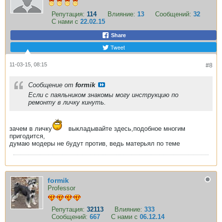
Репутация:
114
Влияние:
13
Сообщений:
32
С нами с
22.02.15
Share
Tweet
11-03-15, 08:15
#8
Сообщение от
formik
Если с паяльником знакомы могу инструкцию по
ремонту в личку кинуть.
зачем в личку
выкладывайте здесь,подобное многим
пригодится,
думаю модеры не будут против, ведь матерьял по теме
formik
Professor
Репутация:
32113
Влияние:
333
Сообщений:
667
С нами с
06.12.14