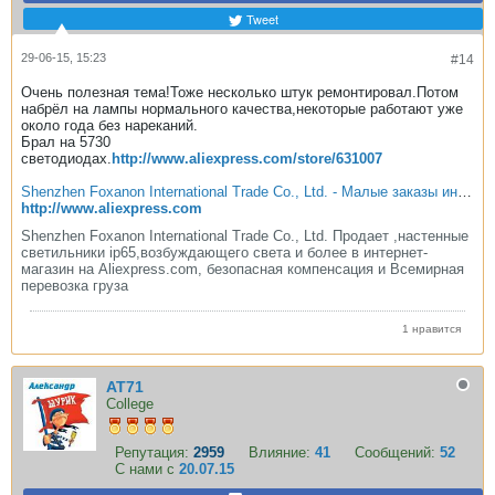
Tweet
29-06-15, 15:23
#14
Очень полезная тема!Тоже несколько штук ремонтировал.Потом
набрёл на лампы нормального качества,некоторые работают уже
около года без нареканий.
Брал на 5730
светодиодах.
http://www.aliexpress.com/store/631007
Shenzhen Foxanon International Trade Co., Ltd. - Малые заказы интернет-магазин, горячий продавая ,настенные светильники ip65,возбуждающего света и более на Aliexpress.com | Alibaba Group
http://www.aliexpress.com
Shenzhen Foxanon International Trade Co., Ltd. Продает ,настенные
светильники ip65,возбуждающего света и более в интернет-
магазин на Aliexpress.com, безопасная компенсация и Всемирная
перевозка груза
1 нравится
AT71
College
Репутация:
2959
Влияние:
41
Сообщений:
52
С нами с
20.07.15