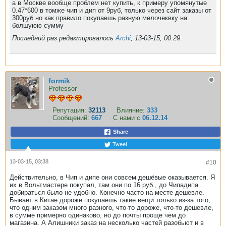
а в Москве вообще проблем нет купить, к примеру упомянутые
0.47*600 в томже чип и дип от 9руб, только через сайт заказы от
300руб но как правило покупаешь разную мелочеквку на
болшуюю сумму
Последний раз редактировалось
Archi
;
13-03-15, 00:29
.
formik
Professor
Репутация:
32113
Влияние:
333
Сообщений:
667
С нами с
06.12.14
Share
Tweet
13-03-15, 03:38
#10
Действительно, в Чип и дипе они совсем дешёвые оказывается. Я
их в Вольтмастере покупал, там они по 16 руб., до Чипадипа
добираться было не удобно. Конечно часто на месте дешевле.
Бывает в Китае дороже покупаешь такие вещи только из-за того,
что одним заказом много разного, что-то дороже, что-то дешевле,
в сумме примерно одинаково, но до почты проще чем до
магазина. А Алишники заказ на несколько частей разобьют и в