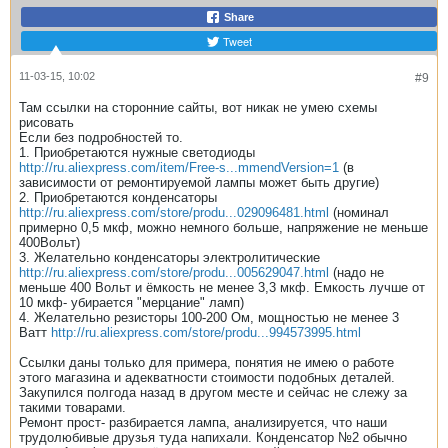
Share
Tweet
11-03-15, 10:02
#9
Там ссылки на сторонние сайты, вот никак не умею схемы
рисовать
Если без подробностей то.
1. Приобретаются нужные светодиоды
http://ru.aliexpress.com/item/Free-s...mmendVersion=1
(в
зависимости от ремонтируемой лампы может быть другие)
2. Приобретаются конденсаторы
http://ru.aliexpress.com/store/produ...029096481.html
(номинал
примерно 0,5 мкф, можно немного больше, напряжение не меньше
400Вольт)
3. Желательно конденсаторы электролитические
http://ru.aliexpress.com/store/produ...005629047.html
(надо не
меньше 400 Вольт и ёмкость не менее 3,3 мкф. Емкость лучше от
10 мкф- убирается "мерцание" ламп)
4. Желательно резисторы 100-200 Ом, мощностью не менее 3
Ватт
http://ru.aliexpress.com/store/produ...994573995.html
Ссылки даны только для примера, понятия не имею о работе
этого магазина и адекватности стоимости подобных деталей.
Закупился полгода назад в другом месте и сейчас не слежу за
такими товарами.
Ремонт прост- разбирается лампа, анализируется, что наши
трудолюбивые друзья туда напихали. Конденсатор №2 обычно