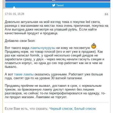
Tweet
17-01-15, 15:28
#4
Довольно актуальная на мой взгляд тема о покупке led света,
разница с магазинами на местах пока очень приличная, покупка на
Али выгодна даже несмотря на упавший рубль. Если найти
качественный продукт и продавца.
Добавлю свои 5коп:
Вот такого вида
лампы-кукурузы
ни кому не посоветую
.
Продавец норм, но товар плохой (его и нет уже в продаже). Как
раз как написал formik, у одной несколько секций диодов не
заработали сразу, у двух - через месяц начали гаснуть секции и
плавиться корпус, но одна до сих пор работает как ни в чем не
бывало.
А вот
такие лампы
оказались удачными. Работают уже больше
года, светят где-то на уровне 30 ватной галагенки.
Продавец проблем не вызвал, доставил в срок, с нормальным
треком, за бракованную лампу диспут принял без лишних
разговоров, но сейчас то-ли перепрофилировался на одежду, то-
ли продал магазин. Лампами не торгует.
Если Вам есть, что сказать:
Черный список
;
Белый список