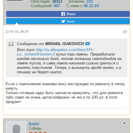
Репутация:
32113
Влияние:
333
Сообщений:
667
С нами с
06.12.14
Share
Tweet
11-03-15, 06:28
#7
Сообщение от
MIKHAIL ISAKOVICH
Вот тут
http://ru.aliexpress.com/item/1Pc-
Lo...mmendVersion=2
купил три лампы. Проработали
каждая несколько дней, потом половина светодиодов на
лампе тухла, а сама лампа начинала сильно греться и
вонять пластиком. Теперь и выкинуть вроде жалко, и в
починку не берет никто.
Если с паяльником знакомы могу инструкцию по ремонту в личку
кинуть.
Только готовым надо быть запчасти прикупить, что для ремонта
трёх ламп не очень целесообразно- их же и по 100 шт. в лоте
продают.
Archi
College