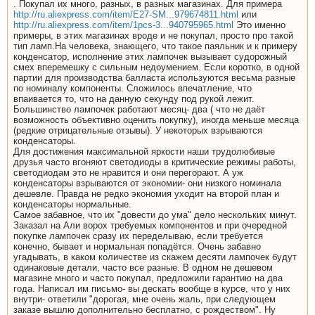
. Покупал их много, разных, в разных магазинах. Для примера
http://ru.aliexpress.com/item/E27-SM...979674811.html
или
http://ru.aliexpress.com/item/1pcs-3...940795965.html
Это именно
примеры, в этих магазинах вроде и не покупал, просто про такой
тип ламп.На человека, знающего, что такое паяльник и к примеру
конденсатор, исполнение этих лампочек вызывает судорожный
смех вперемешку с сильным недоумением. Если коротко, в одной
партии для производства балласта используются весьма разные
по номиналу компоненты. Сложилось впечатление, что
впаивается то, что на данную секунду под рукой лежит.
Большинство лампочек работают месяц- два ( что не даёт
возможность объективно оценить покупку), иногда меньше месяца
(редкие отрицательные отзывы). У некоторых взрываются
конденсаторы.
Для достижения максимальной яркости наши трудолюбивые
друзья часто вгоняют светодиоды в критические режимы работы,
светодиодам это не нравится и они перегорают. А уж
конденсаторы взрываются от экономии- они низкого номинала
дешевле. Правда не редко экономия уходит на второй план и
конденсаторы нормальные.
Самое забавное, что их "довести до ума" дело нескольких минут.
Заказал на Али ворох требуемых компонентов и при очередной
покупке лампочек сразу их переделываю, если требуется
конечно, бывает и нормальная попадётся. Очень забавно
угадывать, в каком количестве из скажем десяти лампочек будут
одинаковые детали, часто все разные. В одном не дешевом
магазине много и часто покупал, предложили гарантию на два
года. Написал им письмо- вы дескать вообще в курсе, что у них
внутри- ответили "дорогая, мне очень жаль, при следующем
заказе вышлю дополнительно бесплатно, с рождеством". Ну