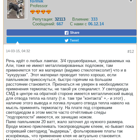
formik
Professor
Репутация:
32113
Влияние:
333
Сообщений:
667
С нами с
06.12.14
Share
Tweet
14-03-15, 04:32
#12
Речь идёт о любых лампах. 3/4 грушеобразных, продаваемых на
Али, тоже не имеют металлизированных подложек, там
применяется тот же материал (видимо стеклотексолит) что и в
"кукурузах". Этот материал проводит тепло хорошо, если
паяльником прикоснуться, быстро горячим на большом
расстоянии становится. Признаться не уверен в необходимости
применения термопасты, не такой уж специалист. У светодиода
СМД в центре на обратной стороне имеется металлический вывод
для отвода тепла на плату (т.е. там три "контакта" +,- и этот) ,
наличие этого вывода и логика лучшего отвода тепла навело на
мысль применять термопасту. На плате под сгоревшим
светодиодом в этом месте часто отчётливые следы
"подгорелости" имеются, их зачищаю ножом.
Паяю паяльником 20 ватт, жало заточил до нужного размера.
Вроде можно приклеивать токопроводящим клеем, но бывает пока
сгоревший светодиод "выдерешь", фольгирование платы так
искорёжишь, что применение клея не актуально становится.