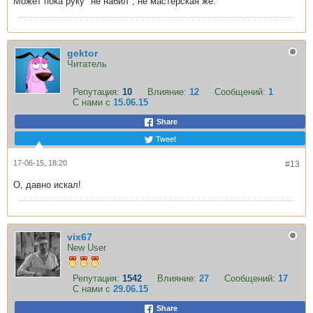
Может пока руку "не набил", не мастерская же.
gektor
Читатель
Репутация:
10
Влияние:
12
Сообщений:
1
С нами с
15.06.15
Share
Tweet
17-06-15, 18:20
#13
О, давно искал!
vix67
New User
Репутация:
1542
Влияние:
27
Сообщений:
17
С нами с
29.06.15
Share