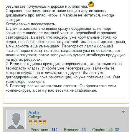
результате получаешь и дороже и хлопотней.
Стараюсь при возможности такие вещи в другие заказы
докидывать про запас, чтобы в магазин не мотаться, иногда
выходит.
Кстати забыл посоветовать.
1. Лампы желательно новые сразу переделывать, не надо
возиться с наиболее сложной частью- перепайкой сгоревших
светодиодов. Бывает, что кондёры уже нормальные стоят, но
редко, основные претензии покупателей- маленькая яркость ламп,
а мы яркость ещё уменьшаем. Перегорают лампы большей
частью через месяц- полтора, когда отзыв уже не оставить, вот
люди и покупают, потом заслуженно ругают китайскую продукцию
на других ресурсах.
2. Если светодиоды приходится перепаивать, желательно их на
термопасту класть. И кроме уже перегоревших, заменить те,
которые визуально отличаются от других- бывают уже
деградированные, пока работающие, но уже потемневшие. Они
тоже скоро перегорят.
3. Резистор всё же желательно ставить. Он броски тока сети
компенсирует, а сети у нас весьма не стабильные.
Archi
College
Репутация:
114
Влияние:
13
Сообщений:
32