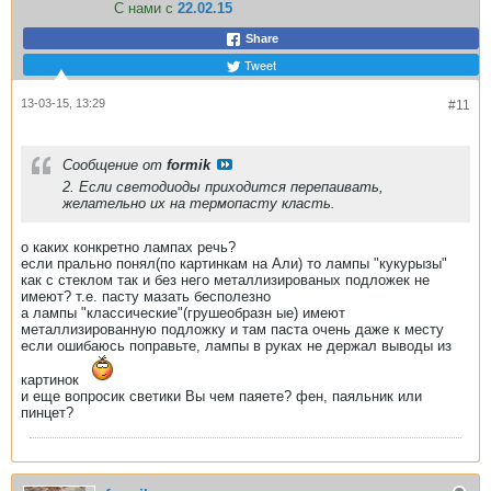
С нами с
22.02.15
Share
Tweet
13-03-15, 13:29
#11
Сообщение от
formik
2. Если светодиоды приходится перепаивать,
желательно их на термопасту класть.
о каких конкретно лампах речь?
если прально понял(по картинкам на Али) то лампы "кукурызы"
как с стеклом так и без него металлизированых подложек не
имеют? т.е. пасту мазать бесполезно
а лампы "классические"(грушеобразн ые) имеют
металлизированную подложку и там паста очень даже к месту
если ошибаюсь поправьте, лампы в руках не держал выводы из
картинок
и еще вопросик светики Вы чем паяете? фен, паяльник или
пинцет?