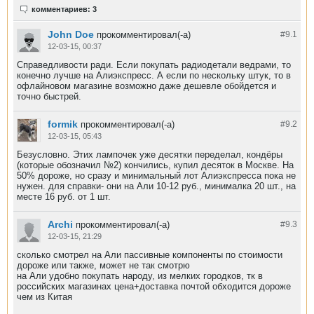
комментариев: 3
John Doe
прокомментировал(-а)
#9.
1
12-03-15, 00:37
Справедливости ради. Если покупать радиодетали ведрами, то
конечно лучше на Алиэкспресс. А если по нескольку штук, то в
офлайновом магазине возможно даже дешевле обойдется и
точно быстрей.
formik
прокомментировал(-а)
#9.
2
12-03-15, 05:43
Безусловно. Этих лампочек уже десятки переделал, кондёры
(которые обозначил №2) кончились, купил десяток в Москве. На
50% дороже, но сразу и минимальный лот Алиэкспресса пока не
нужен. для справки- они на Али 10-12 руб., минималка 20 шт., на
месте 16 руб. от 1 шт.
Archi
прокомментировал(-а)
#9.
3
12-03-15, 21:29
сколько смотрел на Али пассивные компоненты по стоимости
дороже или также, может не так смотрю
на Али удобно покупать народу, из мелких городков, тк в
российских магазинах цена+доставка почтой обходится дороже
чем из Китая