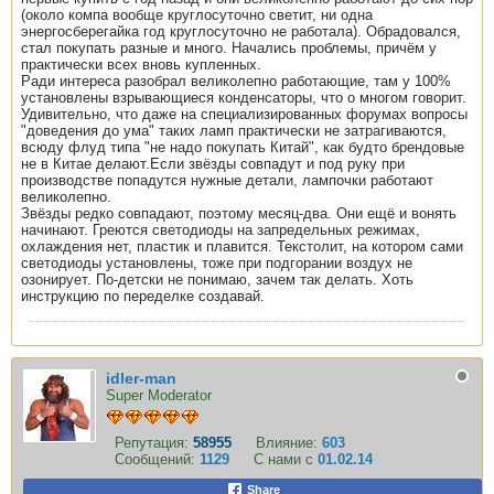
(около компа вообще круглосуточно светит, ни одна
энергосберегайка год круглосуточно не работала). Обрадовался,
стал покупать разные и много. Начались проблемы, причём у
практически всех вновь купленных.
Ради интереса разобрал великолепно работающие, там у 100%
установлены взрывающиеся конденсаторы, что о многом говорит.
Удивительно, что даже на специализированных форумах вопросы
"доведения до ума" таких ламп практически не затрагиваются,
всюду флуд типа "не надо покупать Китай", как будто брендовые
не в Китае делают.Если звёзды совпадут и под руку при
производстве попадутся нужные детали, лампочки работают
великолепно.
Звёзды редко совпадают, поэтому месяц-два. Они ещё и вонять
начинают. Греются светодиоды на запредельных режимах,
охлаждения нет, пластик и плавится. Текстолит, на котором сами
светодиоды установлены, тоже при подгорании воздух не
озонирует. По-детски не понимаю, зачем так делать. Хоть
инструкцию по переделке создавай.
idler-man
Super Moderator
Репутация:
58955
Влияние:
603
Сообщений:
1129
С нами с
01.02.14
Share