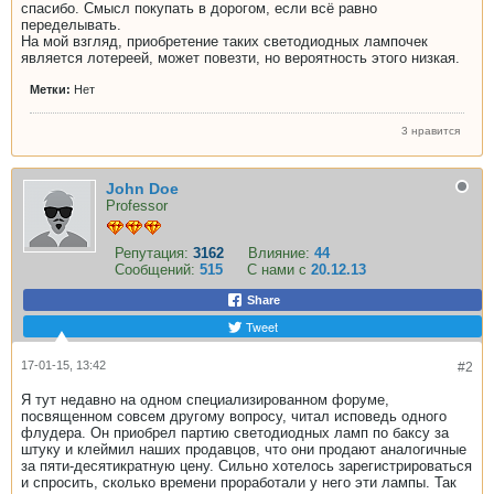
спасибо. Смысл покупать в дорогом, если всё равно
переделывать.
На мой взгляд, приобретение таких светодиодных лампочек
является лотереей, может повезти, но вероятность этого низкая.
Метки:
Нет
3 нравится
John Doe
Professor
Репутация:
3162
Влияние:
44
Сообщений:
515
С нами с
20.12.13
Share
Tweet
17-01-15, 13:42
#2
Я тут недавно на одном специализированном форуме,
посвященном совсем другому вопросу, читал исповедь одного
флудера. Он приобрел партию светодиодных ламп по баксу за
штуку и клеймил наших продавцов, что они продают аналогичные
за пяти-десятикратную цену. Сильно хотелось зарегистрироваться
и спросить, сколько времени проработали у него эти лампы. Так