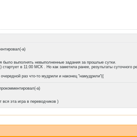
ентировал(-а)
ьзя было выполнять невыполненные задания за прошлые сутки.
в) стартует в 11:00 МСК . Но как заметила ранее, результаты суточного 
очередной раз что-то мудрили и наконец ''намудрили''((
прокомментировал(-а)
 вся эта игра в переводчиков )