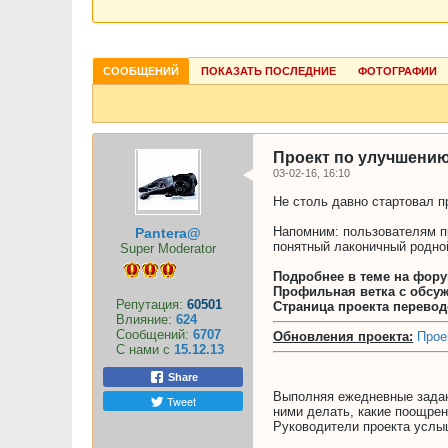
СООБЩЕНИЙ
ПОКАЗАТЬ ПОСЛЕДНИЕ
ФОТОГРАФИИ
Проект по улучшению
03-02-16, 16:10
Не столь давно стартовал 
Напомним: пользователям пр
Pantera@
понятный лаконичный родно
Super Moderator
Подробнее в теме на фор
Профильная ветка с обсу
Репутация:
60501
Страница проекта перево
Влияние:
624
Сообщений:
6707
Обновления проекта:
Прое
С нами с
15.12.13
Share
Выполняя ежедневные задани
Tweet
ними делать, какие поощрен
Руководители проекта услы