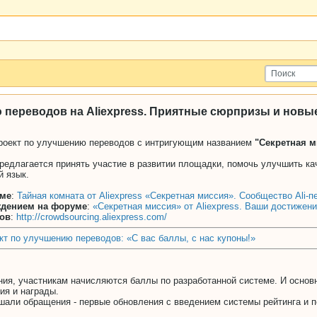
 переводов на Aliexpress. Приятные сюрпризы и новы
проект по улучшению переводов с интригующим названием
"Секретная м
едлагается принять участие в развитии площадки, помочь улучшить кач
й язык.
уме
:
Тайная комната от Aliexpress «Секретная миссия». Сообщество Ali-п
ждением на форуме
:
«Секретная миссия» от Aliexpress. Ваши достижени
дов
:
http://crowdsourcing.aliexpress.com/
кт по улучшению переводов: «С вас баллы, с нас купоны!»
я, участникам начисляются баллы по разработанной системе. И основно
ия и награды.
шали обращения - первые обновления с введением системы рейтинга и п