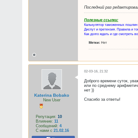
Последний раз редактиров
Полезные ссылки:
Калькулятор таможенных пошлин
Диспут и претензия. Правила и то
Как долго ждать и где смотреть в
Метки:
Нет
02-03-16, 21:32
Доброго времени суток, ува
или по среднему арифметиче
нет ))
Katerina Bobako
Спасибо за ответы!
New User
Репутация:
10
Влияние:
11
Сообщений:
4
С нами с
21.02.16