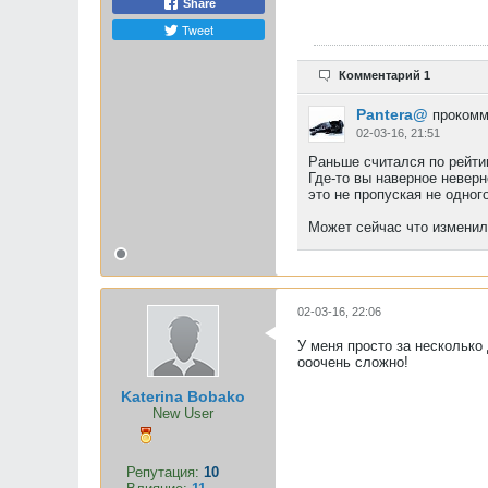
Share
Tweet
Комментарий 1
Pantera@
прокомм
02-03-16, 21:51
Раньше считался по рейтин
Где-то вы наверное неверн
это не пропуская не одног
Может сейчас что изменило
02-03-16, 22:06
У меня просто за несколько 
ооочень сложно!
Katerina Bobako
New User
Репутация:
10