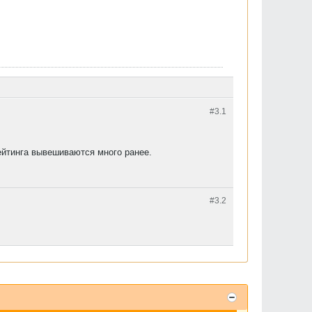
#3.
1
рейтинга вывешиваются много ранее.
#3.
2