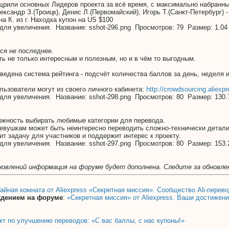
щрили основных Лидеров проекта за всё время, с максимально набранн
ксандр З.(Троицк), Денис Л.(Первомайский), Игорь Т.(Санкт-Петербург) -
а К. из г. Находка купон на US $100
ся не последнее.
ть не только интересным и полезным, но и в чём то выгодным.
ведена система рейтинга - подсчёт количества баллов за день, неделя 
льзователи могут из своего личного кабинета:
http://crowdsourcing.aliexp
ожность выбирать любимые категории для перевода.
евушкам может быть неинтересно переводить сложно-технически детали
т задачу для участников и поддержит интерес к проекту.
новлений информация на форуме будет дополнена. Следите за обновле
айная комната от Aliexpress «Секретная миссия». Сообщество Ali-перево
ждением на форуме
:
«Секретная миссия» от Aliexpress. Ваши достижени
кт по улучшению переводов: «С вас баллы, с нас купоны!»