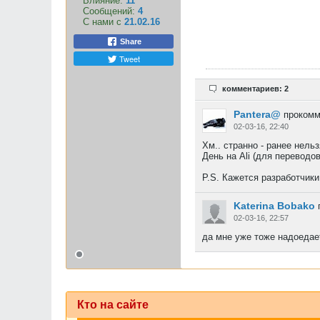
Влияние:
11
Сообщений:
4
С нами с
21.02.16
Share
Tweet
комментариев: 2
Pantera@
прокомм
02-03-16, 22:40
Хм.. странно - ранее нел
День на Ali (для переводо
P.S. Кажется разработчики 
Katerina Bobako
02-03-16, 22:57
да мне уже тоже надоедает
Кто на сайте