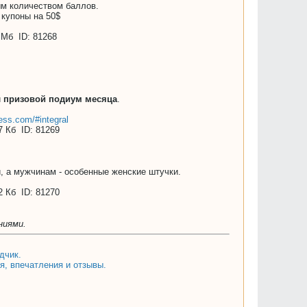
ым количеством баллов.
 купоны на 50$
и
призовой подиум месяца
.
ress.com/#integral
, а мужчинам - особенные женские штучки.
ниями.
дчик.
я, впечатления и отзывы.