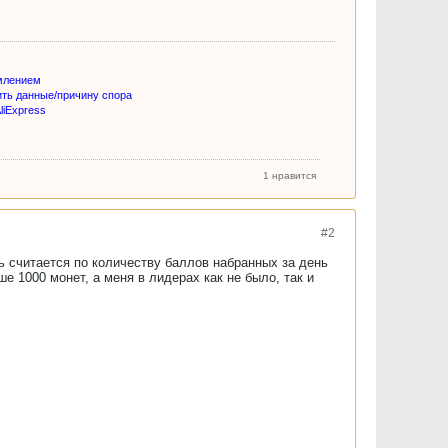
млением
ить данные/причину спора
liExpress
1 нравится
#2
ь считается по количеству баллов набранных за день
е 1000 монет, а меня в лидерах как не было, так и