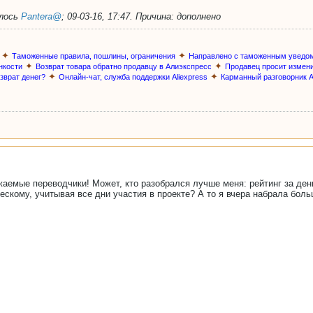
алось
Pantera@
;
09-03-16, 17:47
.
Причина:
дополнено
✦
✦
Таможенные правила, пошлины, ограничения
Направлено с таможенным уведо
✦
✦
нкости
Возврат товара обратно продавцу в Алиэкспресс
Продавец просит измен
✦
✦
озврат денег?
Онлайн-чат, служба поддержки Aliexpress
Карманный разговорник A
жаемые переводчики! Может, кто разобрался лучше меня: рейтинг за ден
скому, учитывая все дни участия в проекте? А то я вчера набрала больш