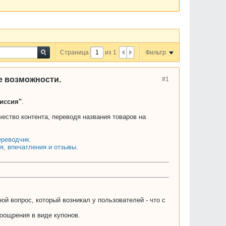
Страница
из
1
Фильтр
е возможности.
#1
иссия"
.
ество контента, переводя названия товаров на
ереводчик.
я, впечатления и отзывы.
й вопрос, который возникал у пользователей - что с
оощрения в виде купонов.