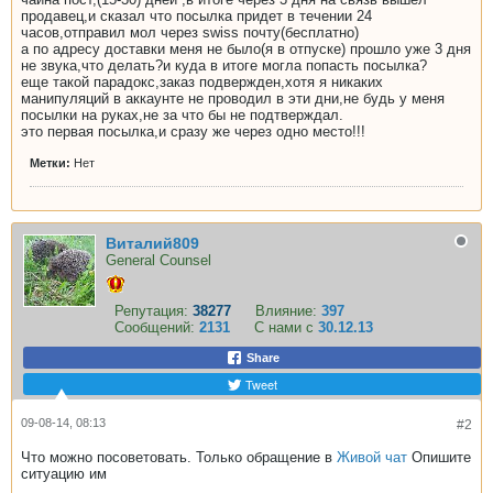
продавец,и сказал что посылка придет в течении 24
часов,отправил мол через swiss почту(бесплатно)
а по адресу доставки меня не было(я в отпуске) прошло уже 3 дня
не звука,что делать?и куда в итоге могла попасть посылка?
еще такой парадокс,заказ подвержден,хотя я никаких
манипуляций в аккаунте не проводил в эти дни,не будь у меня
посылки на руках,не за что бы не подтверждал.
это первая посылка,и сразу же через одно место!!!
Метки:
Нет
Виталий809
General Counsel
Репутация:
38277
Влияние:
397
Сообщений:
2131
С нами с
30.12.13
Share
Tweet
09-08-14, 08:13
#2
Что можно посоветовать. Только обращение в
Живой чат
Опишите
ситуацию им