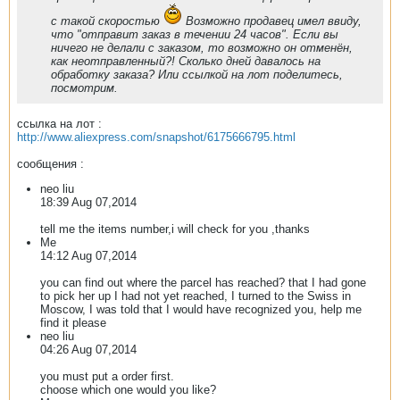
с такой скоростью
Возможно продавец имел ввиду,
что "отправит заказ в течении 24 часов". Если вы
ничего не делали с заказом, то возможно он отменён,
как неотправленный?! Сколько дней давалось на
обработку заказа? Или ссылкой на лот поделитесь,
посмотрим.
ссылка на лот :
http://www.aliexpress.com/snapshot/6175666795.html
сообщения :
neo liu
18:39 Aug 07,2014
tell me the items number,i will check for you ,thanks
Me
14:12 Aug 07,2014
you can find out where the parcel has reached? that I had gone
to pick her up I had not yet reached, I turned to the Swiss in
Moscow, I was told that I would have recognized you, help me
find it please
neo liu
04:26 Aug 07,2014
you must put a order first.
choose which one would you like?