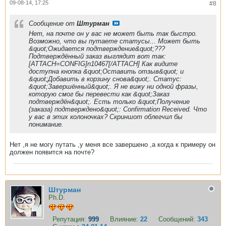
09-08-14, 17:25
#8
Сообщение от
Штурман
Нет, на почте он у вас не может быть так быстро.
Возможно, что вы путаете статусы... Может быть
&quot;Ожидается подтверждение&quot;???
Подтверждённый заказ выглядит вот так:
[ATTACH=CONFIG]n10467[/ATTACH] Как видите
доступна кнопка &quot;Оставить отзыв&quot; и
&quot;Добавить в корзину снова&quot;. Статус:
&quot;Завершённый&quot;. Я не вижу ни одной фразы,
которую смог бы перевести как &quot;Заказ
подтверждён&quot;. Есть только &quot;Получение
(заказа) подтверждено&quot;: Confirmation Received. Что
у вас в этих колоночках? Скриншот облегчил бы
понимание.
Нет ,я не могу путать ,у меня все завершено ,а когда к примеру он
должен появится на почте?
Штурман
Ph.D.
Репутация:
999
Влияние:
22
Сообщений:
343