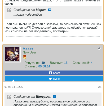
Возможно продавец имел ввиду, что "отправит заказ в течении 24
часов".
Сообщение от
Марат
...заказ подвержден...
Если вы ничего не делали с заказом, то возможно он отменён, как
неотправленный?! Сколько дней давалось на обработку заказа?
Или ссылкой на лот поделитесь, посмотрим.
Марат
New User
Репутация:
10
Влияние:
13
Сообщений:
4
С нами с
09.08.14
Share
Tweet
09-08-14, 15:26
#4
Сообщение от
Штурман
Покажите, пожалуйста, оригинальное ообщение от
продавца на английском. Почта швейцарии не работает