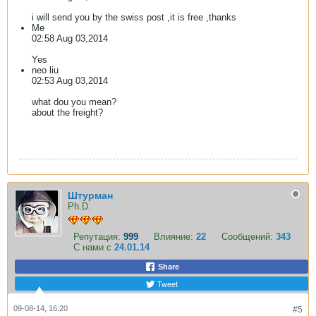
i will send you by the swiss post ,it is free ,thanks
Me
02:58 Aug 03,2014
Yes
neo liu
02:53 Aug 03,2014
what dou you mean?
about the freight?
Штурман
Ph.D.
Репутация:
999
Влияние:
22
Сообщений:
343
С нами с
24.01.14
Share
Tweet
09-08-14, 16:20
#5