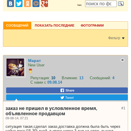
СООБЩЕНИЙ
ПОКАЗАТЬ ПОСЛЕДНИЕ
ФОТОГРАФИИ
Фильтр
Марат
New User
Репутация:
10
Влияние:
13
Сообщений:
4
С нами с
09.08.14
Share
Tweet
заказ не пришел в условленное время,
#1
объявленное продавцом
09-08-14, 07:21
ситуация такая,сделал заказ,доставка должна была быть через
чайна пост,(15-30) дней ,в итоге через 3 дня на связь вышел