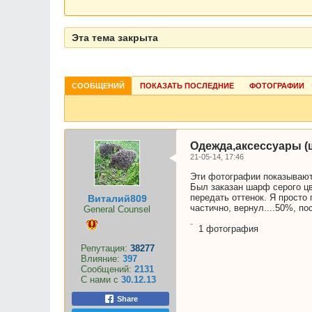
Эта тема закрыта
СООБЩЕНИЙ
ПОКАЗАТЬ ПОСЛЕДНИЕ
ФОТОГРАФИИ
Одежда,аксессуары 
21-05-14, 17:46
Эти фотографии показывают
Был заказан шарф серого ц
передать оттенок. Я просто
Виталий809
частично, вернул....50%, п
General Counsel
1
фотография
Репутация:
38277
Влияние:
397
Сообщений:
2131
С нами с
30.12.13
Share