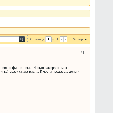
Страница
из
1
Фильтр
#1
светло фиолетовый. Иногда камера не может
нка" сразу стала видна. К чести продавца, деньги ,