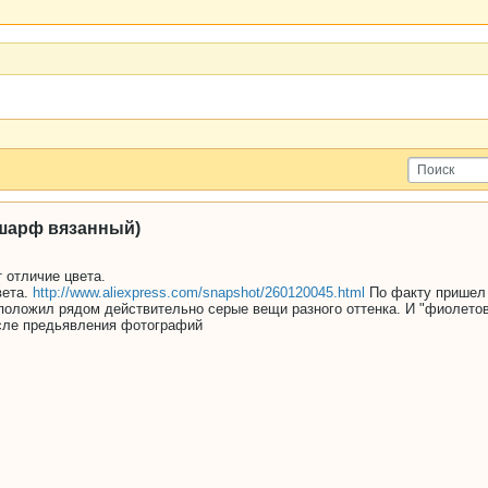
(шарф вязанный)
 отличие цвета.
вета.
http://www.aliexpress.com/snapshot/260120045.html
По факту пришел 
 положил рядом действительно серые вещи разного оттенка. И "фиолетови
осле предьявления фотографий