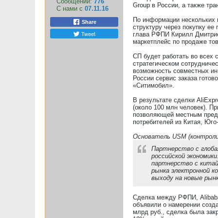
Сообщений:
776
Group в России, а также тр
С нами с
07.11.16
По информации нескольких и
Share
структуру через покупку ее
Tweet
глава РФПИ Кирилл Дмитриев
маркетплейс по продаже това
СП будет работать во всех 
стратегическом сотрудниче
возможность совместных инве
России сервис заказа готово
«Ситимобил».
В результате сделки AliExpr
(около 100 млн человек). П
позволяющей местным предп
потребителей из Китая, Юго
Основатель USM (контроли
Партнерство с глоба
российской экономик
партнерство с китайс
рынка электронной к
выходу на новые рынк
Сделка между РФПИ, Alibaba
объявили о намерении созда
млрд руб., сделка была зак