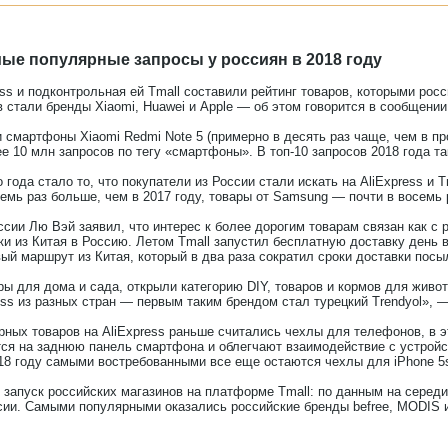
мые популярные запросы у россиян в 2018 году
ss и подконтрольная ей Tmall составили рейтинг товаров, которыми рос
 стали бренды Xiaomi, Huawei и Apple — об этом говорится в сообщении
 смартфоны Xiaomi Redmi Note 5 (примерно в десять раз чаще, чем в про
е 10 млн запросов по тегу «смартфоны». В топ-10 запросов 2018 года т
года стало то, что покупатели из России стали искать на AliExpress и 
емь раз больше, чем в 2017 году, товары от Samsung — почти в восемь 
ссии Лю Вэй заявил, что интерес к более дорогим товарам связан как с 
и из Китая в Россию. Летом Tmall запустил бесплатную доставку день в
ый маршрут из Китая, который в два раза сократил сроки доставки посыл
ы для дома и сада, открыли категорию DIY, товаров и кормов для живо
ess из разных стран — первым таким брендом стал турецкий Trendyol», 
ных товаров на AliExpress раньше считались чехлы для телефонов, в 
ся на заднюю панель смартфона и облегчают взаимодействие с устройст
018 году самыми востребованными все еще остаются чехлы для iPhone 5s,
 запуск российских магазинов на платформе Tmall: по данным на серед
сии. Самыми популярными оказались российские бренды befree, MODIS и 