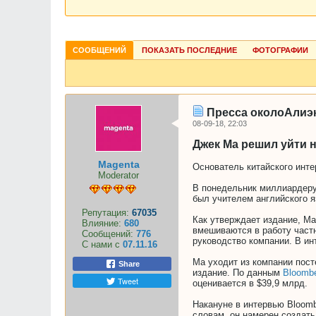
СООБЩЕНИЙ
ПОКАЗАТЬ ПОСЛЕДНИЕ
ФОТОГРАФИИ
Пресса околоАлиэ
08-09-18, 22:03
Джек Ма решил уйти 
Magenta
Основатель китайского инте
Moderator
В понедельник миллиардеру 
был учителем английского я
Репутация:
67035
Как утверждает издание, Ма
Влияние:
680
вмешиваются в работу частн
Сообщений:
776
руководство компании. В и
С нами с
07.11.16
Ма уходит из компании пост
Share
издание. По данным
Bloombe
Tweet
оценивается в $39,9 млрд.
Накануне в интервью Bloomb
словам, он намерен создать