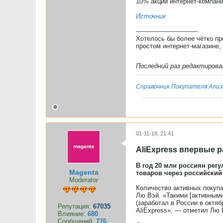
10% акций интернет-компани
Источник
-------------------------------
Хотелось бы более чётко пр
простом интернет-магазине, 
Последний раз редактиров
Справочник Покупателя Алиэ
01-11-18, 21:41
AliExpress впервые 
В год 20 млн россиян регу
Magenta
товаров через российский 
Moderator
Количество активных покупа
Лю Вэй. «Такими [активными 
(заработал в России в октяб
Репутация:
67035
AliExpress», — отметил Лю 
Влияние:
680
Сообщений:
776