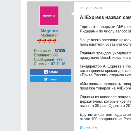
11-12-18, 23:29
AliExpress назвал са
Торговые площадки AliExpre
Magenta
Лидерами по числу запросов
Moderator
Чаще всего россияне искали
пользователи оставили боле
Репутация:
67035
Главным трендом уходящего 
Влияние:
680
продукцию Bosch искали в с
Сообщений:
776
С нами с
07.11.16
Гендиректор AliExpress в Ро
сокращением сроков доставк
Share
«Почта России» открыла нов
Tweet
«Мы начали продавать товар
продаже товаров на AliExpr
Одними из наиболее популяр
держателям, которые крепят
вырос в 30 раз. Однако в 2
Другим открытием года стал
около 100 продавцов из Рос
Источник