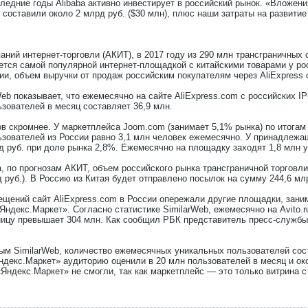
следние годы Alibaba активно инвестирует в российский рынок. «Вложени
и составили около 2 млрд руб. ($30 млн), плюс наши затраты на развит
ний интернет-торговли (АКИТ), в 2017 году из 290 млн трансграничных
ется самой популярной интернет-площадкой с китайскими товарами у р
ции, объем выручки от продаж российским покупателям через AliExpress 
Web показывает, что ежемесячно на сайте AliExpress.com с российских I
зователей в месяц составляет 36,9 млн.
 скромнее. У маркетплейса Joom.com (занимает 5,1% рынка) по итогам 2
зователей из России равно 3,1 млн человек ежемесячно. У принадлежащ
д руб. при доле рынка 2,8%. Ежемесячно на площадку заходят 1,8 млн 
а, по прогнозам АКИТ, объем российского рынка трансграничной торговли
руб.). В Россию из Китая будет отправлено посылок на сумму 244,6 млрд
сещений сайт AliExpress.com в России опережали другие площадки, за
«Яндекс.Маркет». Согласно статистике SimilarWeb, ежемесячно на Avito.
ницу превышает 304 млн. Как сообщил РБК представитель пресс-службы A
ым SimilarWeb, количество ежемесячных уникальных пользователей сос
ндекс.Маркет» аудиторию оценили в 20 млн пользователей в месяц и око
«Яндекс.Маркет» не смогли, так как маркетплейс — это только витрина с