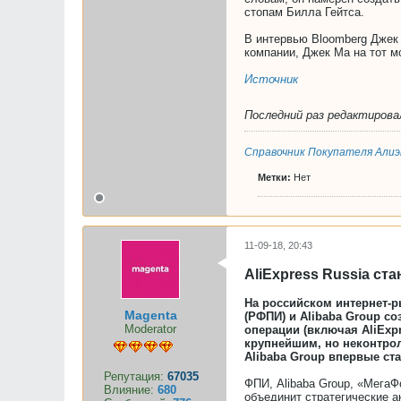
стопам Билла Гейтса.
В интервью Bloomberg Джек 
компании, Джек Ма на тот м
Источник
Последний раз редактиров
Справочник Покупателя Алиэ
Метки:
Нет
11-09-18, 20:43
AliExpress Russia с
На российском интернет-р
Magenta
(РФПИ) и Alibaba Group со
Moderator
операции (включая AliExpr
крупнейшим, но неконтрол
Alibaba Group впервые ста
Репутация:
67035
ФПИ, Alibaba Group, «МегаФ
Влияние:
680
объединит стратегические ак