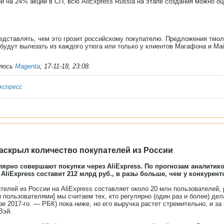
и на 24% акций в СП, всю AliExpress Russia на этапе создания можно оц
едставлять, чем это грозит российскому покупателю. Предложения тмол
будут вылезать из каждого утюга или только у клиентов Магафона и Mail
алось
Magenta
;
17-11-18, 23:08
.
кспресс
раскрыл количество покупателей из России
лярно совершают покупки через AliExpress. По прогнозам аналитико
AliExpress составит 212 млрд руб., в разы больше, чем у конкурент
телей из России на AliExpress составляет около 20 млн пользователей, 
пользователями] мы считаем тех, кто регулярно (один раз и более) дела
ре 2017-го. — РБК) пока ниже, но его выручка растет стремительно, и за
Вэй.