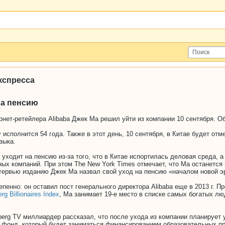
кспресса
на пенсию
рнет-ретейлера Alibaba Джек Ма решил уйти из компании 10 сентября. О
исполнится 54 года. Также в этот день, 10 сентября, в Китае будет отм
зыка.
 уходит на пенсию из-за того, что в Китае испортилась деловая среда, 
ых компаний. При этом The New York Times отмечает, что Ма останется в
нтервью изданию Джек Ма назвал свой уход на пенсию «началом новой э
епенно: он оставил пост генерального директора Alibaba еще в 2013 г. П
rg Billionaires Index
, Ма занимает 19-е место в списке самых богатых лю
erg TV миллиардер рассказал, что после ухода из компании планирует
 фонд, который будет заниматься финансированием образовательных пр