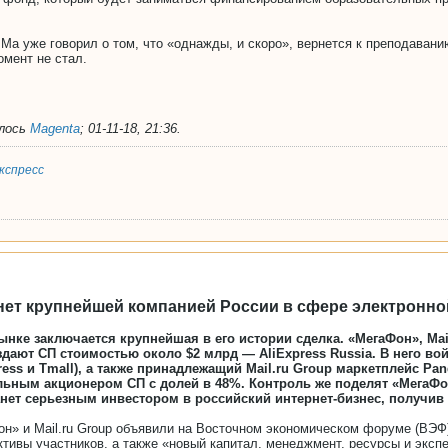
Ма уже говорил о том, что «однажды, и скоро», вернется к преподаванию
омент не стал.
алось
Magenta
;
01-11-18, 21:36
.
кспресс
танет крупнейшей компанией России в сфере электронно
ынке заключается крупнейшая в его истории сделка. «МегаФон», Ma
здают СП стоимостью около $2 млрд — AliExpress Russia. В него во
ess и Tmall), а также принадлежащий Mail.ru Group маркетплейс Pan
ьным акционером СП с долей в 48%. Контроль же поделят «МегаФон»
нет серьезным инвестором в российский интернет-бизнес, получив в
он» и Mail.ru Group объявили на Восточном экономическом форуме (ВЭФ
тивы участников, а также «новый капитал, менеджмент, ресурсы и экспер