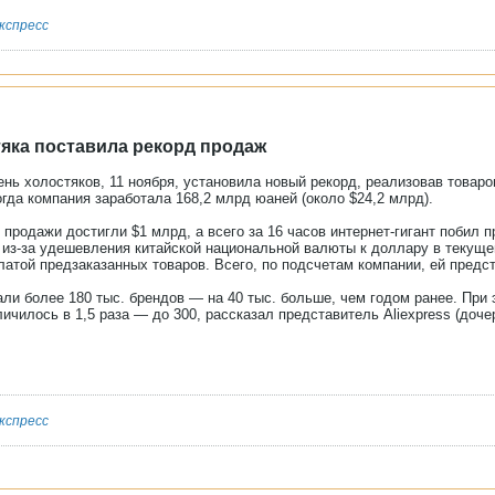
кспресс
тяка поставила рекорд продаж
День холостяков, 11 ноября, установила новый рекорд, реализовав товаро
огда компания заработала 168,2 млрд юаней (около $24,2 млрд).
 продажи достигли $1 млрд, а всего за 16 часов интернет-гигант побил 
 из-за удешевления китайской национальной валюты к доллару в текуще
атой предзаказанных товаров. Всего, по подсчетам компании, ей предс
ли более 180 тыс. брендов — на 40 тыс. больше, чем годом ранее. Пр
чилось в 1,5 раза — до 300, рассказал представитель Aliexpress (дочер
кспресс