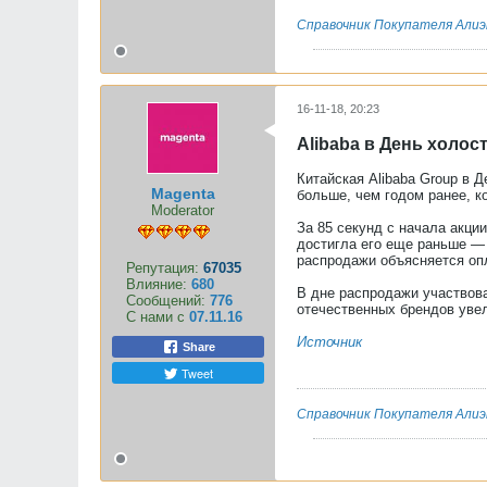
Справочник Покупателя Алиэ
16-11-18, 20:23
Alibaba в День холос
Китайская Alibaba Group в 
Magenta
больше, чем годом ранее, к
Moderator
За 85 секунд с начала акции
достигла его еще раньше —
распродажи объясняется опл
Репутация:
67035
Влияние:
680
В дне распродажи участвова
Сообщений:
776
отечественных брендов увели
С нами с
07.11.16
Источник
Share
Tweet
Справочник Покупателя Алиэ