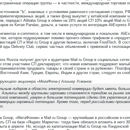
ансграничные операции группы — в частности, международная торговая п
сточников “Ъ”, знакомых с условиями рамочного соглашения сторон, Р
 привилегированных акций, а также фонд выкупит у китайской компании 
, передаст Alibaba Group в обмен на 24% акций СП 10% акций Mail.ru Gr
ров из Китая Pandao, деньги, а также услуги по интеграции AliExpress 
сегментах e-commerce, в том числе в международном и локальном. AliExp
стве, которое подразумевает помимо прочего обмен трафиком и «продук
стиций СП и Mail.ru Group в другие бизнесы, включая FoodTech. В соста
й еды Delivery Club, сервис частных объявлений с привязкой к геолокац
ess Russia получит доступ к аудитории Mail.ru Group в социальных сетя
ри этом участники СП декларируют, что новая компания поддержит малый
ринимателям продавать товары в своей стране и за рубежом». Платфор
-Восточной Азии, Турции, Европы, Индии и других стран, следует из соо
рующего акционера «МегаФона») Алишер Усманов:
льным лидером в области электронной коммерции будет иметь больш
и. Альянсы между крупными игроками становятся трендом на рынке эл
кой компанией, уверен в большом потенциале сделки для укрепления р
оммерции огромный потенциал. Кроме того, перед российскими произ
и.
 Group, «МегаФоном» и Mail.ru Group — крупнейшая в российском e-com
ть СП на базе «Яндекс.Маркета»: тогда банк обязался вложить в него 30
рыта в апреле. Но, исходя из капитализации Mail.ru Group на Лондонск