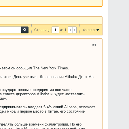
Страница
из
1
Фильтр
#1
б этом он сообщил The New York Times.
ечаться День учителя. До основания Alibaba Джек Ма
а государственные предприятия все чаще
 совете директоров Alibaba и будет наставлять
ры».
редприниматель владеет 6,4% акций Alibaba, отмечает
дей мира и первое место в Китае, его состояние
 уделять больше времени филантропии. По его
оектов. Джек Ма заявлял, что намерен пойти по