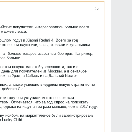
#5
сийские покупатели интересовались больше всего.
 маркетплейса.
шлом году) и Xiaomi Redmi 4. Всего за год
акже вошли наушники, часы, рюкзаки и купальники.
Tmall больше товаров известных брендов. Например,
раз больше.
ростом покупательской уверенности, так и с
 день для покупателей из Москвы, а в сентябре
ок на Урал, в Сибирь и на Дальний Восток.
тных, а также успешно внедряем новую стратегию по
— добавил Лю.
этом году они уступили место попсокетам —
вом. Отмечается, что за год спрос на попсокеты
 однако их ищут в три раза меньше, чем в 2017 году.
ину ноября, на маркетплейсе были зарегистрированы
Lucky Child.