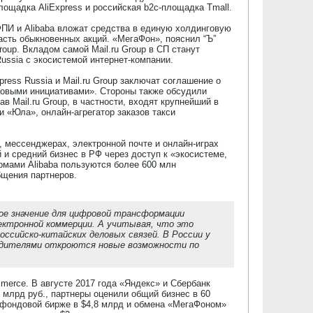
лощадка AliExpress и российская b2c-площадка Tmall.
ФПИ и Alibaba вложат средства в единую холдинговую
часть обыкновенных акций. «МегаФон», пояснил “Ъ”
oup. Вкладом самой Mail.ru Group в СП станут
Russia с экосистемой интернет-компании.
ress Russia и Mail.ru Group заключат соглашение о
товыми инициативами». Стороны также обсудили
в Mail.ru Group, в частности, входят крупнейший в
ии «Юла», онлайн-агрегатор заказов такси
х, мессенджерах, электронной почте и онлайн-играх
 и средний бизнес в РФ через доступ к «экосистеме,
мами Alibaba пользуются более 600 млн
бщения партнеров.
ое значение для цифровой трансформации
ектронной коммерции. А учитывая, что это
оссийско-китайских деловых связей. В России у
водителями откроются новые возможности по
merce. В августе 2017 года «Яндекс» и Сбербанк
 млрд руб., партнеры оценили общий бизнес в 60
ой фондовой бирже в $4,8 млрд и обмена «МегаФоном»