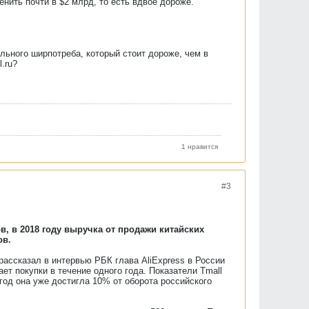
енить почти в $2 млрд, то есть вдвое дороже.
льного ширпотреба, который стоит дороже, чем в
.ru?
1 нравится
#3
в, в 2018 году выручка от продажи китайских
ов.
рассказал в интервью РБК глава AliExpress в России
ет покупки в течение одного года. Показатели Tmall
 год она уже достигла 10% от оборота российского