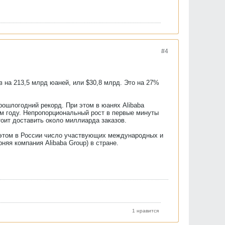
#4
в на 213,5 млрд юаней, или $30,8 млрд. Это на 27%
прошлогодний рекорд. При этом в юанях Alibaba
м году. Непропорциональный рост в первые минуты
тоит доставить около миллиарда заказов.
и этом в России число участвующих международных и
няя компания Alibaba Group) в стране.
1 нравится