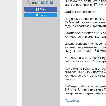
Он также добавил, что в по
С нами с
07.11.16
были инвестиции в ИТ, и он
Share
Цифры конкурентов
Tweet
По данным Ассоциации компа
Сейчас AliExpress.com явля
году, по прогнозам ассоциа
Статистика сервиса Similar
количество уникальных поль
Цифры основных конкурентов
количество уникальных поль
выручке составляет 6,9 млр
В целом по итогам 2018 год
цифра составила 374,3 млрд 
При этом по количеству по
объявлений Avito и портал 
количество визитов на стра
сделок.
У «Яндекс.Маркет», по данн
118 млн. В пресс-службе «Я
совершенных через сайт, в 
Источник