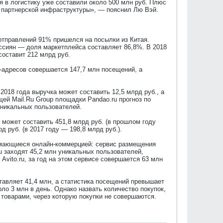
я в логистику уже составили около 500 млн руб. Плюс
ие партнерской инфраструктуры», — пояснил Лю Вэй.
 отправлений 91% пришелся на посылки из Китая.
оссиян — доля маркетплейса составляет 86,8%. В 2018
составит 212 млрд руб.
P-адресов совершается 147,7 млн посещений, а
018 года выручка может составить 12,5 млрд руб., а
ей Mail.Ru Group площадки Pandao.ru прогноз по
уникальных пользователей.
 может составить 451,8 млрд руб. (в прошлом году
 руб. (в 2017 году — 198,8 млрд руб.).
нимающиеся онлайн-коммерцией: сервис размещения
ru заходят 45,2 млн уникальных пользователей,
vito.ru, за год на этом сервисе совершается 63 млн
тавляет 41,4 млн, а статистика посещений превышает
ло 3 млн в день. Однако назвать количество покупок,
 товарами, через которую покупки не совершаются.