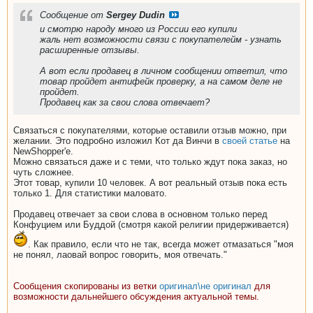
Сообщение от
Sergey Dudin
и смотрю народу много из России его купили
жаль нет возможности связи с покупателейм - узнать
расширенные отзывы.
А вот если продавец в личном сообщении ответил, что
товар пройдет антифейк проверку, а на самом деле не
пройдет.
Продавец как за свои слова отвечает?
Связаться с покупателями, которые оставили отзыв можно, при
желании. Это подробно изложил Кот да Винчи в
своей статье
на
NewShopper'е.
Можно связаться даже и с теми, что только ждут пока заказ, но
чуть сложнее.
Этот товар, купили 10 человек. А вот реальный отзыв пока есть
только 1. Для статистики маловато.
Продавец отвечает за свои слова в основном только перед
Конфуцием или Буддой (смотря какой религии придерживается)
. Как правило, если что не так, всегда может отмазаться "моя
не понял, лаовай вопрос говорить, моя отвечать."
Сообщения скопированы из ветки
оригинал\не оригинал
для
возможности дальнейшего обсуждения актуальной темы.