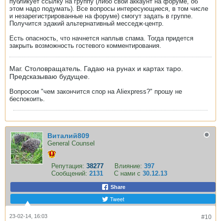
публикует ссылку на группу (либо свой аккаунт на форуме, об
этом надо подумать). Все вопросы интересующиеся, в том числе
и незарегистрированные на форуме) смогут задать в группе.
Получится эдакий альтернативный месседж-центр.
Есть опасность, что начнется наплыв спама. Тогда придется
закрыть возможность гостевого комментирования.
Маг. Столовращатель. Гадаю на рунах и картах таро.
Предсказываю будущее.
Вопросом "чем закончится спор на Aliexpress?" прошу не
беспокоить.
Виталий809
General Counsel
Репутация:
38277
Влияние:
397
Сообщений:
2131
С нами с
30.12.13
Share
Tweet
23-02-14, 16:03
#10