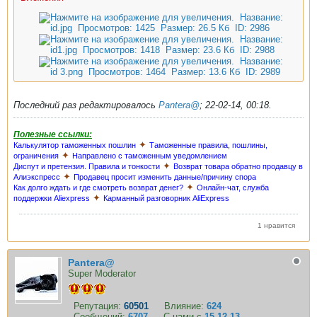
Последний раз редактировалось
Pantera@
;
22-02-14, 00:18
.
Полезные ссылки:
✦
Калькулятор таможенных пошлин
Таможенные правила, пошлины,
✦
ограничения
Направлено с таможенным уведомлением
✦
Диспут и претензия. Правила и тонкости
Возврат товара обратно продавцу в
✦
Алиэкспресс
Продавец просит изменить данные/причину спора
✦
Как долго ждать и где смотреть возврат денег?
Онлайн-чат, служба
✦
поддержки Aliexpress
Карманный разговорник AliExpress
1 нравится
Pantera@
Super Moderator
Репутация:
60501
Влияние:
624
Сообщений:
6707
С нами с
15.12.13