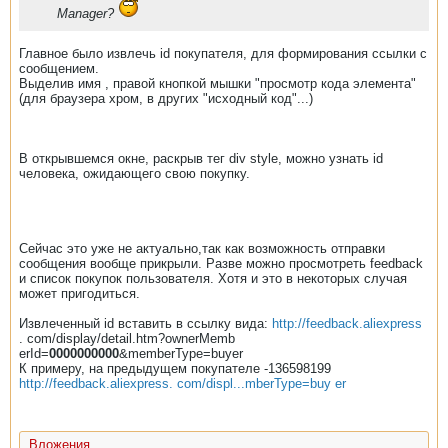
Manager?
Главное было извлечь id покупателя, для формирования ссылки с
сообщением.
Выделив имя , правой кнопкой мышки "просмотр кода элемента"
(для браузера хром, в других "исходный код"...)
В открывшемся окне, раскрыв тег div style, можно узнать id
человека, ожидающего свою покупку.
Сейчас это уже не актуально,так как возможность отправки
сообщения вообще прикрыли. Разве можно просмотреть feedback
и список покупок пользователя. Хотя и это в некоторых случая
может пригодиться.
Извлеченный id вставить в ссылку вида:
http://feedback.aliexpress
. com/display/detail.htm?ownerMemb
erId=
0000000000
&memberType=buyer ​
К примеру, на предыдущем покупателе -136598199
http://feedback.aliexpress. com/displ...mberType=buy er
Вложения