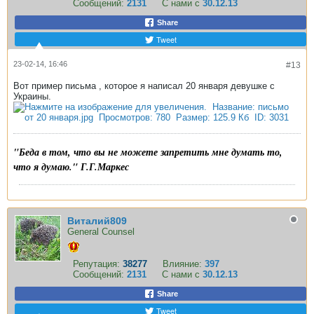
Сообщений:
2131
С нами с
30.12.13
Share
Tweet
23-02-14, 16:46
#13
Вот пример письма , которое я написал 20 января девушке с
Украины.
"Беда в том, что вы не можете запретить мне думать то,
что я думаю." Г.Г.Маркес
Виталий809
General Counsel
Репутация:
38277
Влияние:
397
Сообщений:
2131
С нами с
30.12.13
Share
Tweet