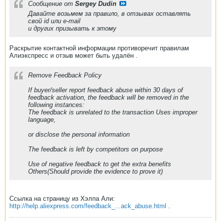
Сообщение от
Sergey Dudin
Давайте возьмем за правило, в отзывах оставлять
свой id или e-mail
и других призывать к этому
Раскрытие контактной информации противоречит правилам
Алиэкспресс и отзыв может быть удалён .
Remove Feedback Policy
If buyer/seller report feedback abuse within 30 days of
feedback activation, the feedback will be removed in the
following instances:
The feedback is unrelated to the transaction Uses improper
language,
or disclose the personal information
The feedback is left by competitors on purpose
Use of negative feedback to get the extra benefits
Others(Should provide the evidence to prove it)
Ссылка на страницу из Хэлпа Али:
http://help.aliexpress.com/feedback_...ack_abuse.html
.