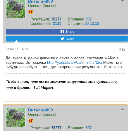
Виталий809
General Counsel
Репутация:
38277
Влияние:
397
Сообщений:
2131
С нами с
30.12.13
Share
Tweet
23-02-14, 16:33
#12
Да, вчера я, одной девушке с сайта обзоров, составил ФАКю в
картинках. Вот ссылка
http://yadi.sk/d/FCaNm7IHJN2ci
Может кто
нибудь попробует.... ну , для закрепления результата. И отпишет.
"Беда в том, что вы не можете запретить мне думать то,
что я думаю." Г.Г.Маркес
Виталий809
General Counsel
Репутация:
38277
Влияние:
397