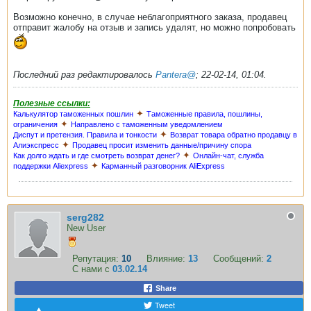
Возможно конечно, в случае неблагоприятного заказа, продавец
отправит жалобу на отзыв и запись удалят, но можно попробовать
Последний раз редактировалось
Pantera@
;
22-02-14, 01:04
.
Полезные ссылки:
✦
Калькулятор таможенных пошлин
Таможенные правила, пошлины,
✦
ограничения
Направлено с таможенным уведомлением
✦
Диспут и претензия. Правила и тонкости
Возврат товара обратно продавцу в
✦
Алиэкспресс
Продавец просит изменить данные/причину спора
✦
Как долго ждать и где смотреть возврат денег?
Онлайн-чат, служба
✦
поддержки Aliexpress
Карманный разговорник AliExpress
serg282
New User
Репутация:
10
Влияние:
13
Сообщений:
2
С нами с
03.02.14
Share
Tweet