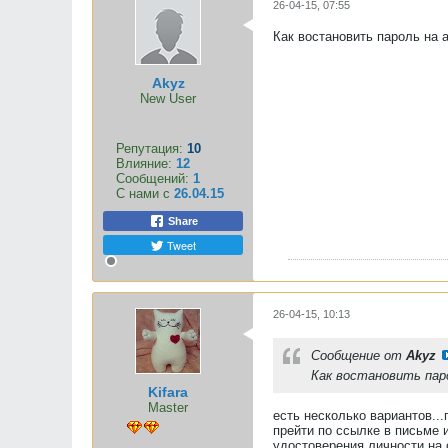
26-04-15, 07:55
Как востановить пароль на 
Akyz
New User
Репутация:
10
Влияние:
12
Сообщений:
1
С нами с
26.04.15
Share
Tweet
26-04-15, 10:13
Сообщение от
Akyz
Как востановить пар
Kifara
Master
есть несколько вариантов..
прейти по ссылке в письме 
удостоверения личности на