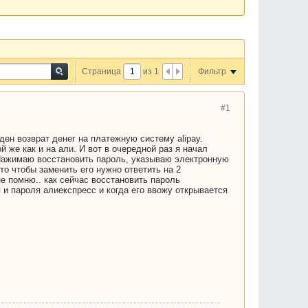
Страница
из
1
Фильтр
#1
ден возврат денег на платежную систему alipay.
 же как и на али. И вот в очередной раз я начал
. Нажимаю восстановить пароль, указываю электронную
то чтобы заменить его нужно ответить на 2
не помню.. как сейчас восстановить пароль
 и пароля алиекспресс и когда его ввожу открывается