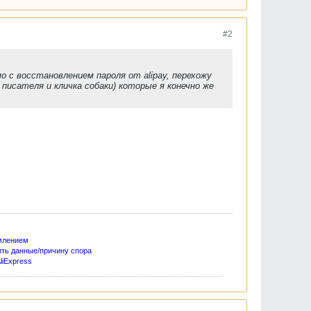
#2
 с восстановлением пароля от alipay, перехожу
писателя и кличка собаки) которые я конечно же
млением
ить данные/причину спора
liExpress