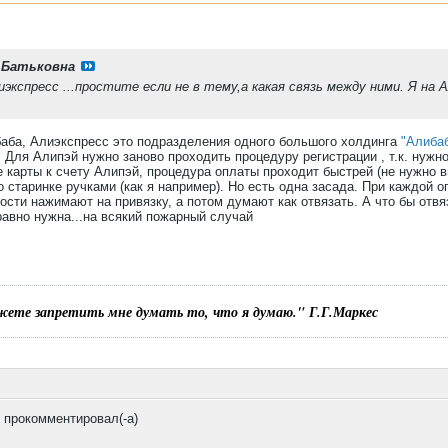
 Батьковна
лиэкспресс ...простите если не в тему,а какая связь между ними. Я на
баба, Алиэкспресс это подразделения одного большого холдинга
"Алибаб
. Для Алипэй нужно заново проходить процедуру регистрации , т.к. нуж
 карты к счету Алипэй, процедура оплаты проходит быстрей (не нужно вв
 старинке ручками (как я например). Но есть одна засада. При каждой о
сти нажимают на привязку, а потом думают как отвязать. А что бы отвяз
равно нужна...на всякий пожарный случай
жете запретить мне думать то, что я думаю." Г.Г.Маркес
прокомментировал(-а)