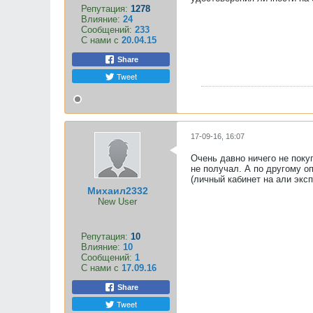
Репутация:
1278
Влияние:
24
Сообщений:
233
С нами с
20.04.15
Share
Tweet
17-09-16, 16:07
Очень давно ничего не покуп
не получал. А по другому о
(личный кабинет на али эксп
Михаил2332
New User
Репутация:
10
Влияние:
10
Сообщений:
1
С нами с
17.09.16
Share
Tweet