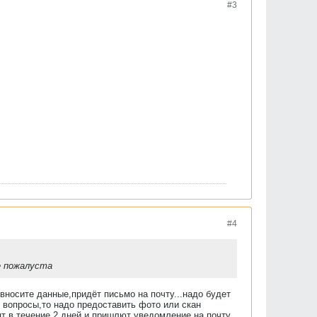
#3
#4
е пожалуста
вносите данные,придёт письмо на почту...надо будет
е вопросы,то надо предоставить фото или скан
т в течение 2 дней и пришлют уведомление на почту