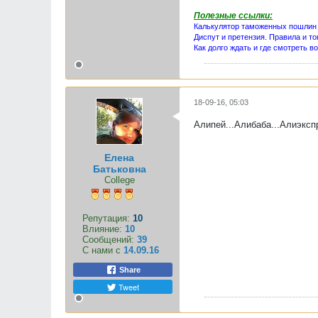
Полезные ссылки:
Калькулятор таможенных пошлин
Диспут и претензия. Правила и то
Как долго ждать и где смотреть в
18-09-16, 05:03
Алипей...Алибаба...Алиэксп
Елена
Батьковна
College
Репутация:
10
Влияние:
10
Сообщений:
39
С нами с
14.09.16
Share
Tweet