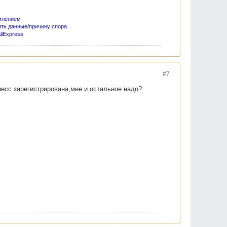
млением
ить данные/причину спора
liExpress
#7
пресс зарегистрирована,мне и остальное надо?