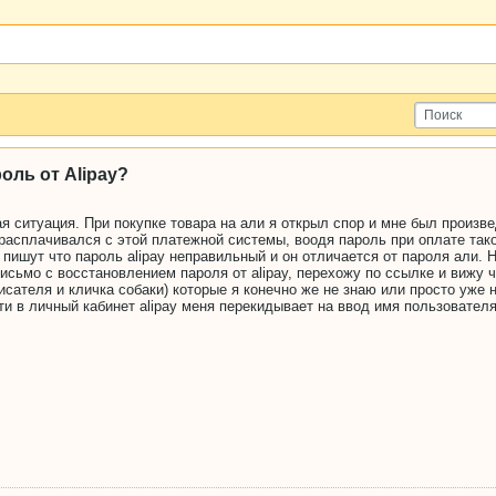
оль от Alipay?
я ситуация. При покупке товара на али я открыл спор и мне был произве
расплачивался с этой платежной системы, воодя пароль при оплате такой
 пишут что пароль alipay неправильный и он отличается от пароля али
исьмо с восстановлением пароля от alipay, перехожу по ссылке и вижу ч
исателя и кличка собаки) которые я конечно же не знаю или просто уже 
ти в личный кабинет alipay меня перекидывает на ввод имя пользователя