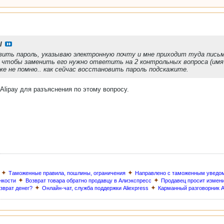
l
ить пароль, указываю электронную почту и мне приходит туда письмо
 чтобы заменить его нужно ответить на 2 контрольных вопроса (имя 
же не помню.. как сейчас восстановить пароль подскажите.
Alipay для разъяснения по этому вопросу.
✦
✦
Таможенные правила, пошлины, ограничения
Направлено с таможенным уведо
✦
✦
нкости
Возврат товара обратно продавцу в Алиэкспресс
Продавец просит измен
✦
✦
озврат денег?
Онлайн-чат, служба поддержки Aliexpress
Карманный разговорник A