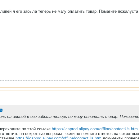
алипей я его забыла теперь не магу оплатить товар. Помагите пожалуста
оль на алипей я его забыла теперь не магу оплатить товар. Помагит
.переходите по этой ссылке
https://icsprod.alipay.com/offline/contactUs.htm
и ответить на секретные вопросы...если не помните ответов на секретны
 станице
https://icsprod.alipay.com/offline/contactUs.htm
документы проверя