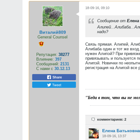
18-09-16, 09:10
Сообщение от
Елена
Алипей...Алибаба...А
надо?
Виталий809
General Counsel
Связь прямая. Алипей, Али
Алибаба один и тот же вход
нужен Алипэй? При привязке
Репутация:
38277
привязывать и пользуется по
Влияние:
397
Алипэй. Новички по неопытно
Сообщений:
2131
регистрация на Алипэй все 
С нами с
30.12.13
Share
Tweet
"Беда в том, что вы не мо
комментариев: 2
Елена Батьковна
18-09-16, 13:37