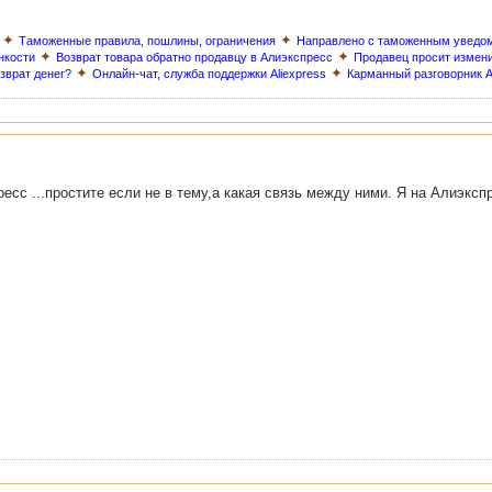
✦
✦
Таможенные правила, пошлины, ограничения
Направлено с таможенным уведо
✦
✦
нкости
Возврат товара обратно продавцу в Алиэкспресс
Продавец просит измен
✦
✦
озврат денег?
Онлайн-чат, служба поддержки Aliexpress
Карманный разговорник A
ресс ...простите если не в тему,а какая связь между ними. Я на Алиэкс