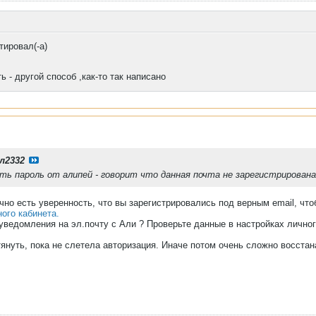
ировал(-а)
 - другой способ ,как-то так написано
л2332
 пароль от алипей - говорит что данная почта не зарегистрирована 
очно есть уверенность, что вы зарегистрировались под верным email, чт
ого кабинета.
уведомления на эл.почту с Али ? Проверьте данные в настройках личног
тянуть, пока не слетела авторизация. Иначе потом очень сложно восстан