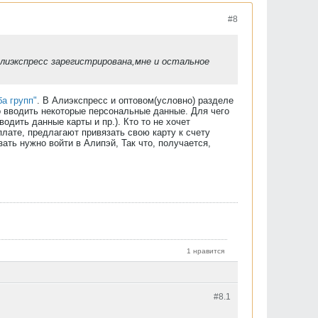
#8
 Алиэкспресс зарегистрирована,мне и остальное
а групп"
. В Алиэкспресс и оптовом(условно) разделе
но вводить некоторые персональные данные. Для чего
одить данные карты и пр.). Кто то не хочет
плате, предлагают привязать свою карту к счету
ать нужно войти в Алипэй, Так что, получается,
1 нравится
#8.
1