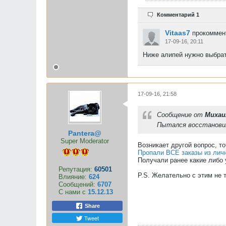
Комментарий 1
Vitaas7
прокоммент
17-09-16, 20:11
Ниже алипей нужно выбрать
17-09-16, 21:58
Сообщение от
Михаи
Пытался восстановить
Pantera@
Super Moderator
Возникает другой вопрос, т
Пропали ВСЕ заказы из личн
Получали ранее какие либо 
Репутация:
60501
P.S. Желательно с этим не 
Влияние:
624
Сообщений:
6707
С нами с
15.12.13
Share
Tweet