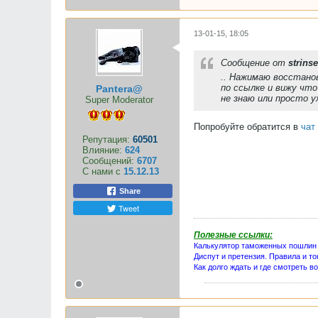
13-01-15, 18:05
Сообщение от
strinse
.. Нажимаю восстанов
по ссылке и вижу что
Pantera@
не знаю или просто у
Super Moderator
Попробуйте обратится в
чат
Репутация:
60501
Влияние:
624
Сообщений:
6707
С нами с
15.12.13
Share
Tweet
Полезные ссылки:
Калькулятор таможенных пошлин
Диспут и претензия. Правила и то
Как долго ждать и где смотреть в