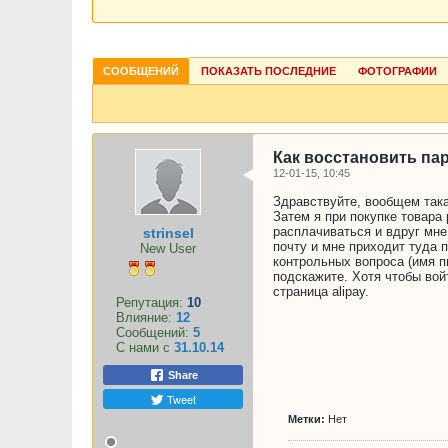
СООБЩЕНИЙ
ПОКАЗАТЬ ПОСЛЕДНИЕ
ФОТОГРАФИИ
Как восстановить пар
12-01-15, 10:45
Здравствуйте, вообщем така
Затем я при покупке товара 
расплачиваться и вдруг мне
strinsel
почту и мне приходит туда п
New User
контрольных вопроса (имя п
подскажите. Хотя чтобы вой
страница alipay.
Репутация:
10
Влияние:
12
Сообщений:
5
С нами с
31.10.14
Share
Tweet
Метки:
Нет