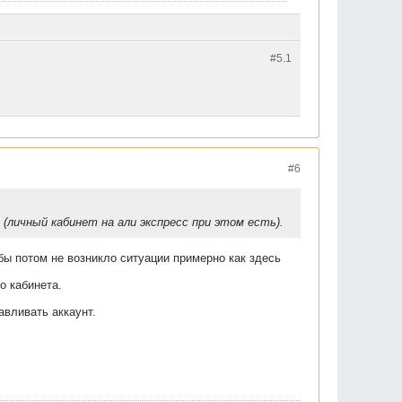
#5.
1
#6
(личный кабинет на али экспресс при этом есть).
обы потом не возникло ситуации примерно как здесь
о кабинета.
авливать аккаунт.