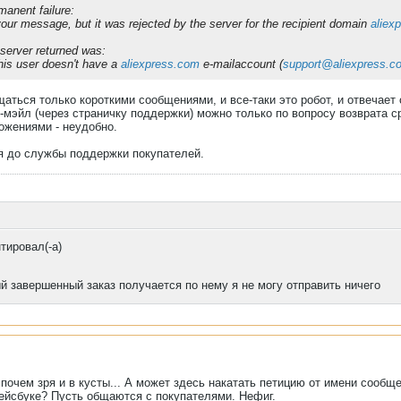
manent failure:
 your message, but it was rejected by the server for the recipient domain
aliex
 server returned was:
This user doesn't have a
aliexpress.com
e-mailaccount (
support@aliexpress.c
аться только короткими сообщениями, и все-таки это робот, и отвечает
е-мэйл (через страничку поддержки) можно только по вопросу возврата 
ожениями - неудобно.
я до службы поддержки покупателей.
тировал(-а)
й завершенный заказ получается по нему я не могу отправить ничего
почем зря и в кусты... А может здесь накатать петицию от имени сообще
ейсбуке? Пусть общаются с покупателями. Нефиг.