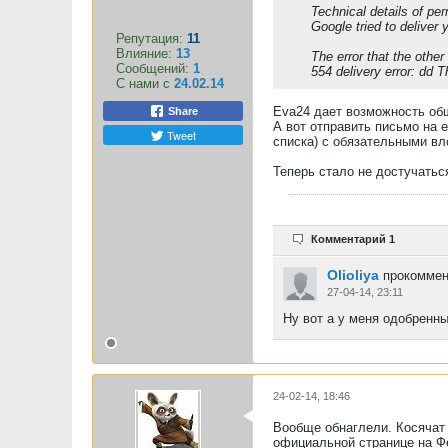
Technical details of per
Google tried to deliver
Репутация:
11
Влияние:
13
The error that the other
Сообщений:
1
554 delivery error: dd 
С нами с
24.02.14
Eva24 дает возможность общ
Share
А вот отправить письмо на 
Tweet
списка) с обязательными вл
Теперь стало не достучатьс
Комментарий 1
Olioliya
прокоммен
27-04-14, 23:11
Ну вот а у меня одобренны
24-02-14, 18:46
Вообще обнаглели. Косячат 
официальной странице на Ф