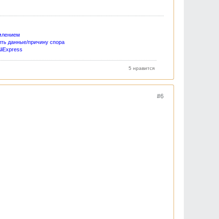
млением
ить данные/причину спора
liExpress
5 нравится
#6