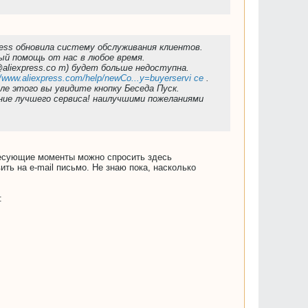
ress обновила систему обслуживания клиентов.
ый помощь от нас в любое время.
aliexpress.co m) будет больше недоступна.
//www.aliexpress.com/help/newCo...y=buyerservi ce
.
ле этого вы увидите кнопку Беседа Пуск.
ние лучшего сервиса! наилучшими пожеланиями
ресующие моменты можно спросить здесь
ть на e-mail письмо. Не знаю пока, насколько
: