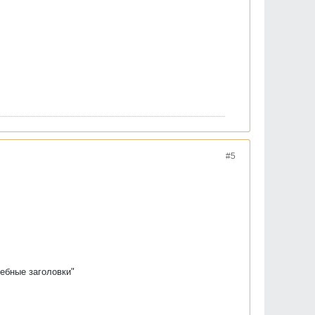
#5
жебные заголовки"