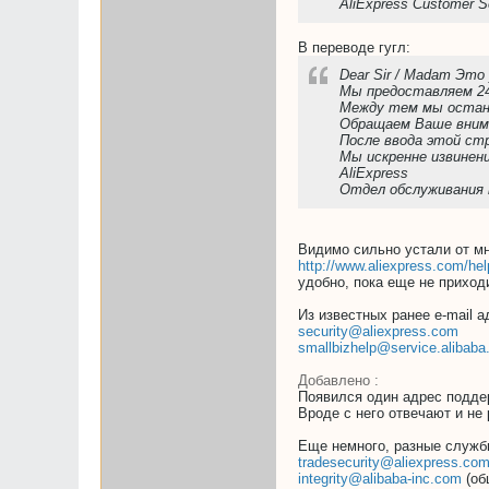
AliExpress Customer S
В переводе гугл:
Dear Sir / Madam Это
Мы предоставляем 24
Между тем мы останов
Обращаем Ваше внима
После ввода этой стр
Мы искренне извинен
AliExpress
Отдел обслуживания
Видимо сильно устали от м
http://www.aliexpress.com/he
удобно, пока еще не приход
Из известных ранее e-mail 
security@aliexpress.com
smallbizhelp@service.alibaba
Добавлено :
Появился один адрес подде
Вроде с него отвечают и не
Еще немного, разные служб
tradesecurity@aliexpress.co
integrity@alibaba-inc.com
(об