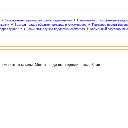
✦
✦
Таможенные правила, пошлины, ограничения
Направлено с таможенным уведо
✦
✦
нкости
Возврат товара обратно продавцу в Алиэкспресс
Продавец просит измен
✦
✦
озврат денег?
Онлайн-чат, служба поддержки Aliexpress
Карманный разговорник A
сто меняют э маилы. Может люди им надоели с жалобами