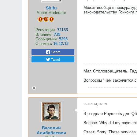
Может вообще в прокуратуру
Shifu
законодательству Гонконга 
Super Moderator
Репутация:
72133
Влияние:
739
Сообщений:
5293
С нами с
16.12.13
Share
Tweet
Маг. Столовращатель. Гад
Вопросом "чем закончится сп
25-02-14, 02:29
В разделе Payments для QIW
Вопрос: Why did my payment 
Василий
Ответ: Sorry. These services a
Алибабаевич