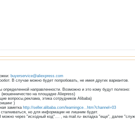
ржки:
buyerservice@aliexpress.com
 робот. В случае можно будет попробовать, не имея других вариантов.
ы определенной направленности. Возможно и это кому будут полезно:
m
(мошенничество на площадке Aliepress)
щие вопросы,реклама, этика сотрудников Alibaba)
ишинг )
сная заметка
http://seller.alibaba.com/learningce...htm?channel=03
 сталкиваться, но для информации не лишним будет.
 можно через "исходный код".... , на mail.ru- вкладка "еще", далее "слу