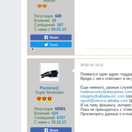
Master
Репутация:
608
Влияние:
19
Сообщений:
187
С нами с
04.01.14
Share
Tweet
28-02-14, 14:22
Появился один адрес подде
Вроде с него отвечают и не
Еще немного, разные служб
Pantera@
tradesecurity@aliexpress.co
Super Moderator
integrity@alibaba-inc.com
(об
spoof@service.alibaba.com
(ф
И на тему фишинга, интере
Репутация:
60501
Пока не приходилось с этим
Влияние:
624
Просмотреть данные о e-mail
Сообщений:
6707
С нами с
15.12.13
Share