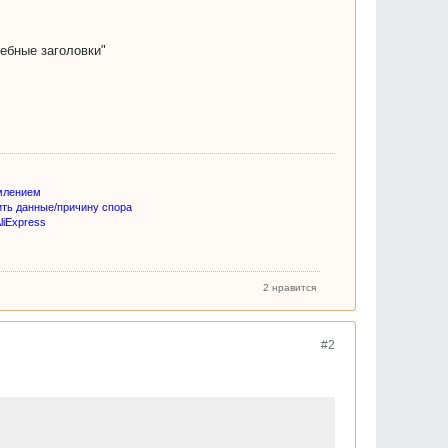
жебные заголовки"
млением
ить данные/причину спора
liExpress
2 нравится
#2