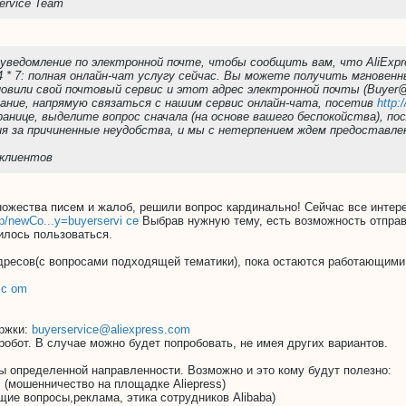
ervice Team
 уведомление по электронной почте, чтобы сообщить вам, что AliExp
 * 7: полная онлайн-чат услугу сейчас. Вы можете получить мгновенн
или свой ​​почтовый сервис и этот адрес электронной почты (Buyer@
ние, напрямую связаться с нашим сервис онлайн-чата, посетив
http:
анице, выделите вопрос сначала (на основе вашего беспокойства), пос
ия за причиненные неудобства, и мы с нетерпением ждем предоставле
 клиентов
ножества писем и жалоб, решили вопрос кардинально! Сейчас все инте
lp/newCo...y=buyerservi ce
Выбрав нужную тему, есть возможность отправи
илось пользоваться.
адресов(с вопросами подходящей тематики), пока остаются работающими
.c om
ржки:
buyerservice@aliexpress.com
 робот. В случае можно будет попробовать, не имея других вариантов.
ы определенной направленности. Возможно и это кому будут полезно:
m
(мошенничество на площадке Aliepress)
щие вопросы,реклама, этика сотрудников Alibaba)