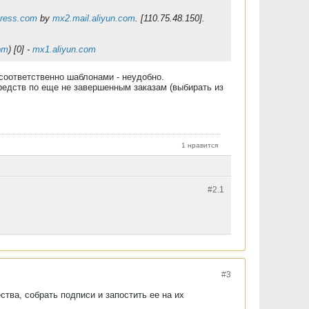
press.com
by
mx2.mail.aliyun.com
. [110.75.48.150].
om
) [0] -
mx1.aliyun.com
 соответственно шаблонами - неудобно.
средств по еще не завершенным заказам (выбирать из
1 нравится
#2.
1
#3
ства, собрать подписи и запостить ее на их