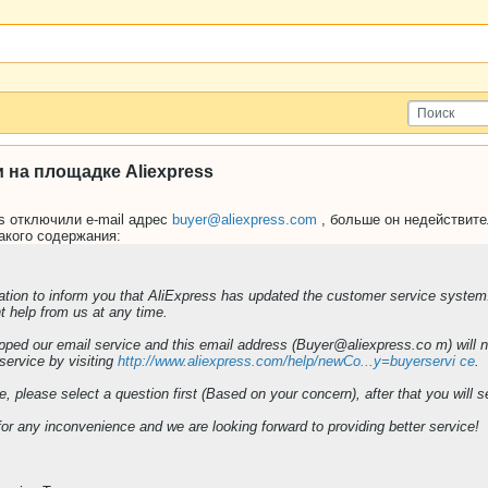
и на площадке Aliexpress
s отключили e-mail адрес
buyer@aliexpress.com
, больше он недействит
акого содержания:
ication to inform you that AliExpress has updated the customer service system.
t help from us at any time.
ed our email service and this email address (Buyer@aliexpress.co m) will no 
service by visiting
http://www.aliexpress.com/help/newCo...y=buyerservi ce
.
e, please select a question first (Based on your concern), after that you will s
for any inconvenience and we are looking forward to providing better service!