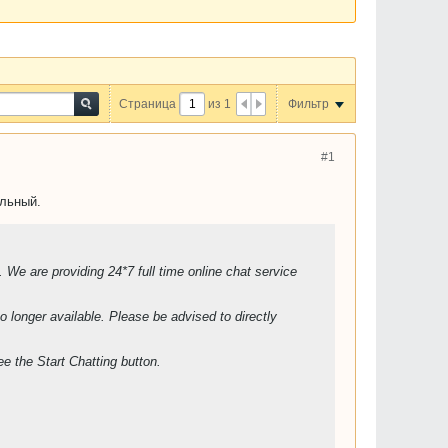
Страница
из
1
Фильтр
#1
ельный.
 We are providing 24*7 full time online chat service
longer available. Please be advised to directly
ee the Start Chatting button.