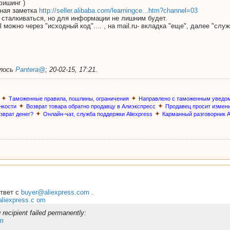
ишинг )
сная заметка
http://seller.alibaba.com/learningce...htm?channel=03
 сталкиваться, но для информации не лишним будет.
 можно через "исходный код".... , на mail.ru- вкладка "еще", далее "слу
алось
Pantera@
;
20-02-15, 17:21
.
✦
✦
Таможенные правила, пошлины, ограничения
Направлено с таможенным уведо
✦
✦
нкости
Возврат товара обратно продавцу в Алиэкспресс
Продавец просит измен
✦
✦
озврат денег?
Онлайн-чат, служба поддержки Aliexpress
Карманный разговорник A
ответ с
buyer@aliexpress.com
.
liexpress.c om
g recipient failed permanently:
om