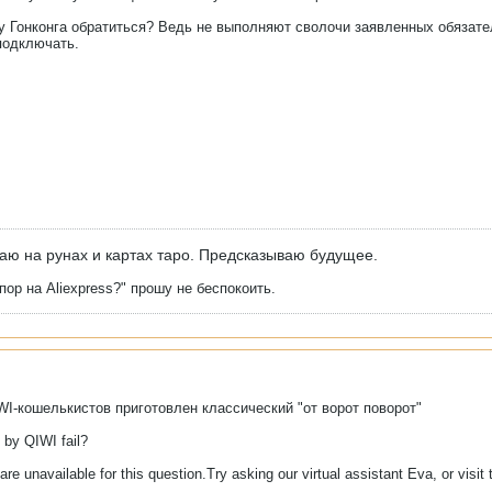
 Гонконга обратиться? Ведь не выполняют сволочи заявленных обязатель
подключать.
аю на рунах и картах таро. Предсказываю будущее.
ор на Aliexpress?" прошу не беспокоить.
I-кошелькистов приготовлен классический "от ворот поворот"
by QIWI fail?
re unavailable for this question.Try asking our virtual assistant Eva, or visit 