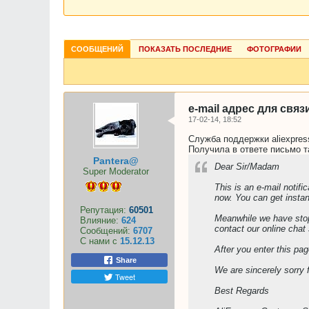
СООБЩЕНИЙ
ПОКАЗАТЬ ПОСЛЕДНИЕ
ФОТОГРАФИИ
e-mail адрес для связ
17-02-14, 18:52
Служба поддержки aliexpres
Получила в ответе письмо т
Pantera@
Dear Sir/Madam
Super Moderator
This is an e-mail notif
now. You can get instan
Репутация:
60501
Meanwhile we have stopp
Влияние:
624
contact our online chat 
Сообщений:
6707
С нами с
15.12.13
After you enter this pag
Share
We are sincerely sorry 
Tweet
Best Regards