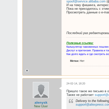
spoof@service.alibaba.com
(ф
И на тему фишинга, интере
Пока не приходилось с этим
Просмотреть данные о e-mail
Последний раз редактиров
Полезные ссылки:
Калькулятор таможенных пошлин
Диспут и претензия. Правила и то
Как долго ждать и где смотреть в
Метки:
Нет
24-02-14, 18:20
Пришло такое же письмо в 
Также не работает
support@a
Delivery to the followin
alenysk
support@aliexpress.c
New User