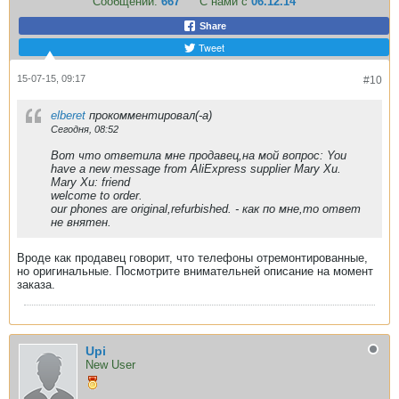
Сообщений:
667
С нами с
06.12.14
Share
Tweet
15-07-15, 09:17
#10
elberet
прокомментировал(-а)
Сегодня, 08:52
Вот что ответила мне продавец,на мой вопрос: You
have a new message from AliExpress supplier Mary Xu.
Mary Xu: friend
welcome to order.
our phones are original,refurbished. - как по мне,то ответ
не внятен.
Вроде как продавец говорит, что телефоны отремонтированные,
но оригинальные. Посмотрите внимательней описание на момент
заказа.
Upi
New User