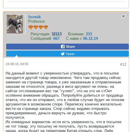
formik
Professor
Репутация:
32113
Влияние:
333
Сообщений:
667
С нами с
06.12.14
Share
Tweet
19-08-15, 04:55
#12
На данный момент с уверенностью утверждать, что в посылке
находится другой товар невозможно. Чего там продавец сейчас
заменил на странице товара, к уже заказанным и отправленным
заказам не относится, разница в весе аргумент не очень- на
сайтах отслеживания вес так "гуляет", что на это не стОит
особенно внимание обращать. Попробуйте добиться от продавца
ответа, что же он отправил, это в любом случае будет не плохим
аргументом в возможном споре. Переписку конечно желательно
вести на странице заказа. Спор сейчас видимо открывать
преждевременно, деньги вернуть не думаю, что быстро
получится.
Из очевидных вариантов- если есть уверенность, что в посылке
не тот товар, эту посылку не получать, пусть возвращается
назад, когда будет на территории Китая открыть спор. Либо