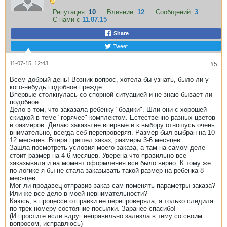
Репутация:
10
Влияние:
12
Сообщений:
3
С нами с
11.07.15
Share
Tweet
11-07-15, 12:43
#5
Всем добрый день! Возник вопрос, хотела бы узнать, было ли у
кого-нибудь подобное прежде.
Впервые столкнулась со спорной ситуацией и не знаю бывает ли
подобное.
Дело в том, что заказала ребенку "бодики". Шли они с хорошей
скидкой в теме "горячее" комплектом. Естественно разных цветов
и оазмеров. Делаю заказы не впервые и к выбору отношусь очень
внимательно, всегда себ перепроверяя. Размер был выбран на 10-
12 месяцев. Вчера пришел заказ, размеры 3-6 месяцев.
Зашла посмотреть условия моего заказа, а там на самом деле
стоит размер на 4-6 месяцев. Уверена что правильно все
заказывала и на момент оформления все было верно. К тому же
по логике я бы не стала заказывать такой размер на ребенка 8
месяцев.
Мог ли продавец отправив заказ сам поменять параметры заказа?
Или же все дело в моей невнимательности?
Каюсь, в процессе отправки не перепроверяла, а только следила
по трек-номеру состояние посылки. Заранее спасибо!
(И простите если вдруг неправильно залезла в тему со своим
вопросом, исправлюсь)