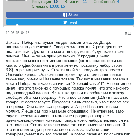
Репутация:
10
Влияние:
11
Сообщений:
4
С нами с
19.08.15
Share
Tweet
19-08-15, 04:18
#11
Заказал Набор инструментов для ремонта часов. Да,да...
погнался за дешевизной. Товар стоил почти в 2 раза дешевле
аналогичных. Думал, что может инструменты будут качеством
пониже. Мне было не принципиально. У продавца было
достаточно много негативных отзывов,(хотя и положительных
хватало /Два брильянта в рейтинге) но поскольку набор стоил
3.8$, я решил рискнуть. Спустя дней 5 я получил трек-номер от
Oneworldexpress. Эта компания кроме пути следования пишет
также вес, объем и Название товара. Так вот в названии товара в
места Набора для часов значился "
Solenoid valve*1
". Я понятия не
имел, что это такое но с помощью поиска понял, что это какой-то
водопроводный клапан. В этот же день я в сообщении к заказу
сообщил об этом продавцу. Что и вес странный (120г) и название
товара не соответсвует. Продавец лишь ответил, что с весом все
в порядке. Они сами все проверили. А про Название товара
молчит. Я еще раз про название спрашиваю. Не отвечает, зато
спустя несколько часов в магазине продавца товар с с
идентификационным номером товара моего набора поменялся на
этот клапан. Соответственно куча фоток и описание клапана. Я
это выяснил когда прямо из своего заказа выбрал свой
товар(разумеется он его показал), а потом перешел по ссылке как