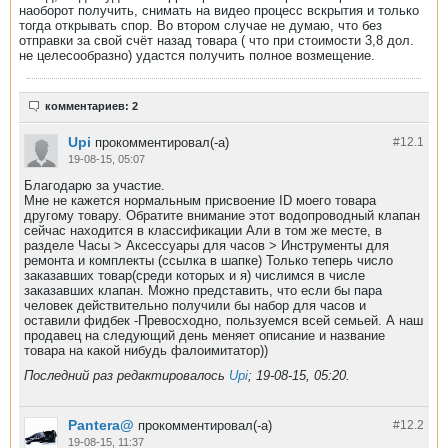
наоборот получить, снимать на видео процесс вскрытия и только
тогда открывать спор. Во втором случае не думаю, что без
отправки за свой счёт назад товара ( что при стоимости 3,8 дол.
не целесообразно) удастся получить полное возмещение.
комментариев: 2
Upi
прокомментировал(-а)
#12.
1
19-08-15, 05:07
Благодарю за участие.
Мне не кажется нормальным присвоение ID моего товара
другому товару. Обратите внимание этот водопроводный клапан
сейчас находится в классификации Али в том же месте, в
разделе Часы > Аксессуары для часов > Инструменты для
ремонта и комплекты (ссылка в шапке) Только теперь число
заказавших товар(среди которых и я) числимся в числе
заказавших клапан. Можно представить, что если бы пара
человек действительно получили бы набор для часов и
оставили фидбек -Превосходно, пользуемся всей семьей. А наш
продавец на следующий день меняет описание и название
товара на какой нибудь фалоимитатор))
Последний раз редактировалось
Upi
;
19-08-15, 05:20
.
Pantera@
прокомментировал(-а)
#12.
2
19-08-15, 11:37