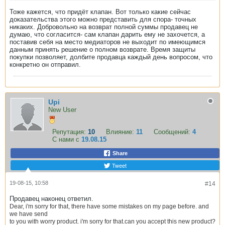
Тоже кажется, что придёт клапан. Вот только какие сейчас
доказательства этого можно представить для спора- точных
никаких. Добровольно на возврат полной суммы продавец не
думаю, что согласится- сам клапан дарить ему не захочется, а
поставив себя на место медиаторов не выходит по имеющимся
данным принять решение о полном возврате. Время защиты
покупки позволяет, долбите продавца каждый день вопросом, что
конкретно он отправил.
Upi
New User
Репутация:
10
Влияние:
11
Сообщений:
4
С нами с
19.08.15
Share
Tweet
19-08-15, 10:58
#14
Продавец наконец ответил.
Dear, i'm sorry for that, there have some mistakes on my page before. and
we have send
to you with worry product. i'm sorry for that.can you accept this new product?