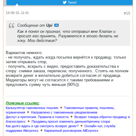
Tweet
19-08-15, 11:41
#15
Сообщение от
Upi
Как я понял он признал, что отправил мне Клапан и
просит его принять. Разумеется я этого делать не
хочу. Мои действия?
Вариантов немного:
- не получать, ждать когда посылка вернётся к продавцу, только
затем открывать спор,
- получить, вскрыть с видео, предоставить доказательства к
спору: снимки заказа, переписки, полученного.. Стоять на полном
возврате денег и желательно добиться согласия от продавца.
Медиаторы могут не согласится с такими требованиями и
предложить сумму чуть меньше (90%)).
Полезные ссылки:
✦
Калькулятор таможенных пошлин
Таможенные правила, пошлины,
✦
ограничения
Направлено с таможенным уведомлением
✦
Диспут и претензия. Правила и тонкости
Возврат товара обратно продавцу в
✦
Алиэкспресс
Продавец просит изменить данные/причину спора
✦
Как долго ждать и где смотреть возврат денег?
Онлайн-чат, служба
✦
поддержки Aliexpress
Карманный разговорник AliExpress