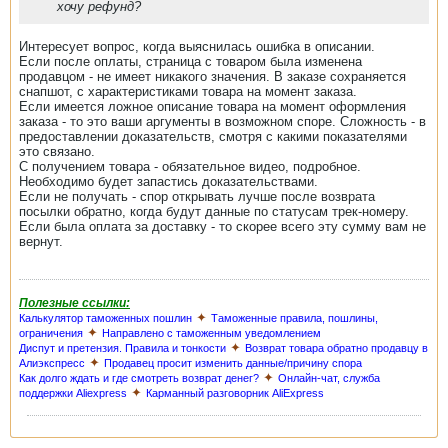
хочу рефунд?
Интересует вопрос, когда выяснилась ошибка в описании.
Если после оплаты, страница с товаром была изменена
продавцом - не имеет никакого значения. В заказе сохраняется
снапшот, с характеристиками товара на момент заказа.
Если имеется ложное описание товара на момент оформления
заказа - то это ваши аргументы в возможном споре. Сложность - в
предоставлении доказательств, смотря с какими показателями
это связано.
С получением товара - обязательное видео, подробное.
Необходимо будет запастись доказательствами.
Если не получать - спор открывать лучше после возврата
посылки обратно, когда будут данные по статусам трек-номеру.
Если была оплата за доставку - то скорее всего эту сумму вам не
вернут.
Полезные ссылки:
✦
Калькулятор таможенных пошлин
Таможенные правила, пошлины,
✦
ограничения
Направлено с таможенным уведомлением
✦
Диспут и претензия. Правила и тонкости
Возврат товара обратно продавцу в
✦
Алиэкспресс
Продавец просит изменить данные/причину спора
✦
Как долго ждать и где смотреть возврат денег?
Онлайн-чат, служба
✦
поддержки Aliexpress
Карманный разговорник AliExpress