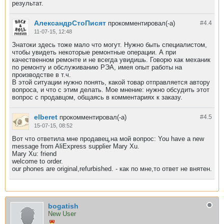
результат.
АлександрСтоПисят
прокомментировал(-а)
#4.
4
11-07-15, 12:48
Знатоки здесь тоже мало что могут. Нужно быть специалистом,
чтобы увидеть некоторые ремонтные операции. А при
качественном ремонте и не всегда увидишь. Говорю как механик
по ремонту и обслуживанию РЭА, имея опыт работы на
производстве в т.ч.
В этой ситуации нужно понять, какой товар отправляется автору
вопроса, и что с этим делать. Мое мнение: нужно обсудить этот
вопрос с продавцом, общаясь в комментариях к заказу.
elberet
прокомментировал(-а)
#4.
5
15-07-15, 08:52
Вот что ответила мне продавец,на мой вопрос: You have a new
message from AliExpress supplier Mary Xu.
Mary Xu: friend
welcome to order.
our phones are original,refurbished. - как по мне,то ответ не внятен.
bogatish
New User