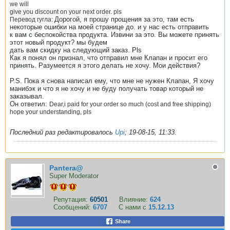
we will
give you discount on your next order. pls
Дорогой, я прошу прощения за это, там есть
Перевод гугла:
некоторые ошибки на моей странице до. и у нас есть отправить
к вам с беспокойства продукта. Извини за это. Вы можете принять
этот новый продукт? мы будем
дать вам скидку на следующий заказ. Pls
Как я понял он признал, что отправил мне Клапан и просит его
принять. Разумеется я этого делать не хочу. Мои действия?
P.S. Пока я снова написал ему, что мне не нужен Клапан, Я хочу
манибэк и что я не хочу и не буду получать товар который не
заказывал.
Он ответил:
Dear,i paid for your order so much (cost and free shipping)
hope your understanding, pls
Последний раз редактировалось
Upi
;
19-08-15, 11:33
.
Pantera@
Super Moderator
Репутация:
60501
Влияние:
624
Сообщений:
6707
С нами с
15.12.13
Share