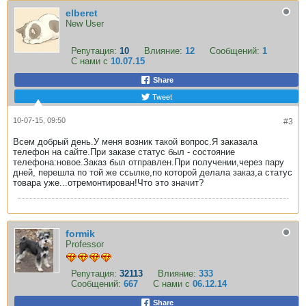
elberet
New User
Репутация:
10
Влияние:
12
Сообщений:
1
С нами с
10.07.15
Share
Tweet
10-07-15, 09:50
#3
Всем добрый день.У меня возник такой вопрос.Я заказала
телефон на сайте.При заказе статус был - состояние
телефона:новое.Заказ был отправлен.При получении,через пару
дней, перешла по той же ссылке,по которой делала заказ,а статус
товара уже...отремонтирован!Что это значит?
formik
Professor
Репутация:
32113
Влияние:
333
Сообщений:
667
С нами с
06.12.14
Share