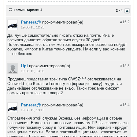
комментариев: 4
2 - 4
Pantera@
прокомментировал(-а)
#15.
2
19-08-15, 12:23
Да, лучше самостоятельно писать отказ на почте. Иначе
посылка двинется обратно только спустя 30 дней.
По отслеживанию: с этим же трек-номером отправление пойдёт
обратно, импорт в Китае точно увидите. Ну если у вас конечно
... не безтрек
Upi
прокомментировал(-а)
#15.
3
19-08-15, 13:03
Продавец представил трек типа OWSZ**** отслеживается на
Oneworld. (по Китаю и Гонконгу информацию вижу). Будет ли
дальнейшее отслеживание не знаю. Такой трек мне сможет
помочь при отказе от товара?
Pantera@
прокомментировал(-а)
#15.
4
19-08-15, 13:13
Отправления этой службы Эконом, без информации в стране
назначения. Более того, по новым правилам ПР вы скорее всего
получите посылку сразу в почтовый ящик. Или вариант - придёт
извещение с почты. Если в почтовый ящик: мда.. отказаться не
получится. Если получение на почте - сможете оформить отказ,