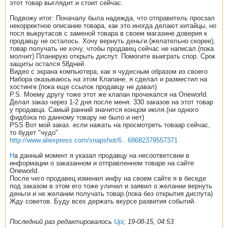
этот товар выглядит и стоит сейчас.
Подвожу итог: Поначалу была надежда, что отправитель просзал
некорректное описание товара, как это иногда делают китайцы, но
посл выкрутасов с заменой товара в своем магазине доверия к
продавцу не осталось. Хочу вернуть деньги.(желательно скорее),
товар получать не хочу, чтобы продавец сейчас не написал.(пока
молчит) Планирую открыть диспут. Помогите выиграть спор. Срок
защиты остался 58дней.
Видео с экрана компьютера, как я чудесным образом из своего
Набора оказываюсь на этом Клапане, я сделал и разместил на
хостинге.(пока еще ссылок продавцу не давал)
P.S. Моему другу тоже этот же клапан прочекался на Oneworld.
Делал заказ через 1-2 дня после меня. 330 заказов на этот товар
у продавца. Самый ранний значится концом июля.(ни одного
фидбэка по данному товару не было и нет)
PSS Вот мой заказ. если нажать на просмотреть товаар сейчас,
то будет "чудо"
http://www.aliexpress.com/snapshot/6...68682379557371
Н
а данный момент я указал продавцу на несоответсвии в
информации о заказанном и отправленном товаре на сайте
Oneworld.
После чего продавец изменил инфу на своем сайте я в беседе
под заказом в этом его тоже уличил и заявил о желании вернуть
деньги и не желании получать товар.(пока без открытия диспута)
Жду советов. Буду всех держать вкурсе развития событий.
Последний раз редактировалось
Upi
;
19-08-15, 04:53
.