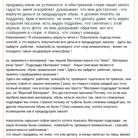
продавец никак не успокоится. в обостренном споре пишет много
гадости. меня оскорбляет. доказывает, что мне достаточно , что
вернули деньги за предыдущую обувь. я должен платить за
подделку, брак и молчать. не знаю, что делать даже. есть видео
вскрытия посылки. есть видео подробно, что синтепон с этой
обувью. есть фото. он мне доказывает обратное. вот его
сообщения в споре. я боюсь, что скажут команда.
Невозможно ! Я отказываюсь вернуть ничего ! Покупатель подход очень
плохой, я это вернуть покупателю все деньги в предыдущих заказах . здесь вы
найдете: рабочие , пожалуйста, проверьте этот спор внимательно , может не
поощрять такую нездоровую атмосферу !
ок, вернемся к материалу ! мы пишем Материал верха-это "вниз" , Материал
вала "вниз" ,Подкладка Материал" плюш" . Наше описание является
правильным, обувь правильная тоже ! Здесь вы найдете: рабочие ,прошу
принять справедливое решение !
Здесь вы найдете: рабочие, пожалуйста, проверьте тщательно ее приказы, она
купила туфли от нашего магазина 2 раза, но открыл споров каждый раз хочу
полный возврат, она всегда сломана них просто "Материал подкладки" всякий
раз, не "Верхний Материал". Это достаточная причина! Потому что если она
пробила верхнюю материала, обувь нельзя носить! так, просто сломанные
подкладки! мы очень странно почему ее туфель были сломаны каждый раз, но
другие покупатели обуви не было !! Она сломана она, хотите получить
возмещение как в предыдущем заказе!
покупатель нарушил туфли просто хотите показать Материал подкладки , не
наши ботинки были сломаны , пожалуйста, проверьте внимательно , спасибо ,
алиэкспрессе работников !
это пишет продавец. не знаю, что уже делать. в конце написал ты лжец. время