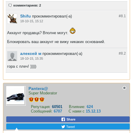
комментариев: 2
Shifu
прокомментировал(-а)
#8.
1
18-10-15, 15:12
Аккаунт продавца? Вполне могут.
Блокировать ваш аккаунт не вижу никаких оснований.
алексей м
прокомментировал(-а)
#8.
2
18-10-15, 15:35
гора с плеч! )))))
Pantera@
Super Moderator
Репутация:
60501
Влияние:
624
Сообщений:
6707
С нами с
15.12.13
Share
Tweet