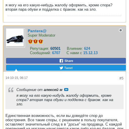
я могу на его какую-нибудь жалобу оформить, кроме спора?
вторая пара обуви и подделка с браком. как на зло.
Pantera@
Super Moderator
Репутация:
60501
Влияние:
624
Сообщений:
6707
С нами с
15.12.13
Share
Tweet
14-10-15, 06:17
#5
Сообщение от
алексей м
я могу на его какую-нибудь жалобу оформить, кроме
спора? вторая пара обуви и подделка с браком. как на
зло.
Единственная возможность, если вы доведёте спор до
обострения. Все такие споры, с решением в пользу покупателя,
оставляют значительный след в в "досье" на продавца. С каждой
претензией на магазин начисляется какое либо кол-во баллов, при