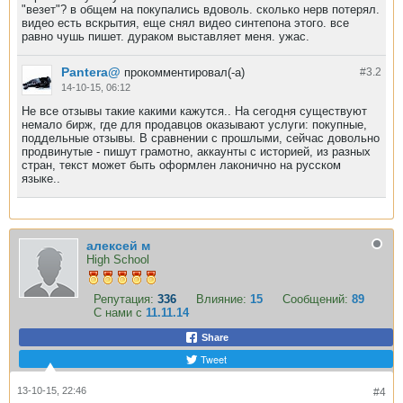
"везет"? в общем на покупались вдоволь. сколько нерв потерял.
видео есть вскрытия, еще снял видео синтепона этого. все
равно чушь пишет. дураком выставляет меня. ужас.
Pantera@
прокомментировал(-а)
#3.
2
14-10-15, 06:12
Не все отзывы такие какими кажутся.. На сегодня существуют
немало бирж, где для продавцов оказывают услуги: покупные,
поддельные отзывы. В сравнении с прошлыми, сейчас довольно
продвинутые - пишут грамотно, аккаунты с историей, из разных
стран, текст может быть оформлен лаконично на русском
языке..
алексей м
High School
Репутация:
336
Влияние:
15
Сообщений:
89
С нами с
11.11.14
Share
Tweet
13-10-15, 22:46
#4