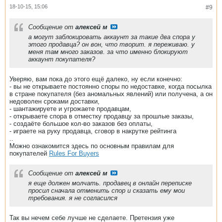
18-10-15, 15:06
#9
Сообщение от
алексей м
а могут заблокировать аккаунт за такие два спора у
этого продавца? он вон, что творит. я переживаю. у
меня там много заказов. за что именно блокируют
аккаунт покупателя?
Уверяю, вам пока до этого ещё далеко, ну если конечно:
- вы не открываете постоянно споры по недоставке, когда посылка
в стране покупателя (без аномальных явлений) или получена, а он
недоволен сроками доставки,
- шантажируете и угрожаете продавцам,
- открываете спора в отместку продавцу за прошлые заказы,
- создаёте большое кол-во заказов без оплаты,
- играете на руку продавца, сговор в накрутке рейтинга
..
Можно ознакомится здесь по основным правилам для
покупателей
Rules For Buyers
Сообщение от
алексей м
я еще должен молчать. продавец в онлайн переписке
просил сначала отменить спор и сказать ему мои
требования. я не согласился
Так вы нечем себе лучше не сделаете. Претензия уже