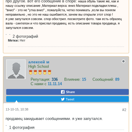
про другое. вот его сообщение в споре:
наша обувь такие же, как и
нашу ссылку описание ,Материал верха: вниз Материал подкладки:плюш ,
"вниз" - это не "утка вниз" , пожалуйста, четко понимать ,если вы поняли
неправильно , но это не наш ошибаются, зачем вы открыли этот спор !
я уже запутался совсем. спор обострил. посмотрите фото. там есть образец
вала - синтепон и что прислал продавец. есть описание товара продавца. я
запутался совсем.
2
фотографий
Метки:
Нет
алексей м
High School
Репутация:
336
Влияние:
15
Сообщений:
89
С нами с
11.11.14
Share
Tweet
13-10-15, 10:38
#2
продавец закидывает сообщениями. я уже запутался.
1
фотография