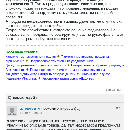
компенсацию ?! Пусть продавец изливает свои эмоции, а вы
спокойно может утверждать, что продавец мошенник и продаёт
некачественный товар, чему есть доказательства по первой
претензии.
А продавец несдержанностью в эмоциях даже там не отличался,
чего ещё ожидать от него сейчас..
Сохраняйте спокойствие и ожидайте решения медиаторов. На
высказывания продавца не реагируйте: у вас на руках факты, а от
него лишь громкие Пустые заявления.
Полезные ссылки:
✦
Калькулятор таможенных пошлин
Таможенные правила, пошлины,
✦
ограничения
Направлено с таможенным уведомлением
✦
Диспут и претензия. Правила и тонкости
Возврат товара обратно продавцу в
✦
Алиэкспресс
Продавец просит изменить данные/причину спора
✦
Как долго ждать и где смотреть возврат денег?
Онлайн-чат, служба
✦
поддержки Aliexpress
Карманный разговорник AliExpress
1 нравится
Комментарий 1
алексей м
прокомментировал(-а)
#7.
1
17-10-15, 00:26
я уже снял видео с компа. как перехожу на страницу и
увеличиваю описание товара. да, там модераторы предложили
решение и оставалось несколько минут до истечения срока,