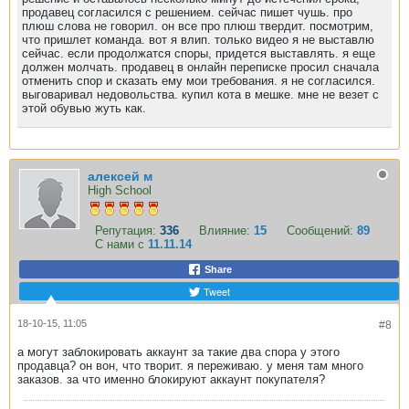
продавец согласился с решением. сейчас пишет чушь. про
плюш слова не говорил. он все про плюш твердит. посмотрим,
что пришлет команда. вот я влип. только видео я не выставлю
сейчас. если продолжатся споры, придется выставлять. я еще
должен молчать. продавец в онлайн переписке просил сначала
отменить спор и сказать ему мои требования. я не согласился.
выговаривал недовольства. купил кота в мешке. мне не везет с
этой обувью жуть как.
алексей м
High School
Репутация:
336
Влияние:
15
Сообщений:
89
С нами с
11.11.14
Share
Tweet
18-10-15, 11:05
#8
а могут заблокировать аккаунт за такие два спора у этого
продавца? он вон, что творит. я переживаю. у меня там много
заказов. за что именно блокируют аккаунт покупателя?