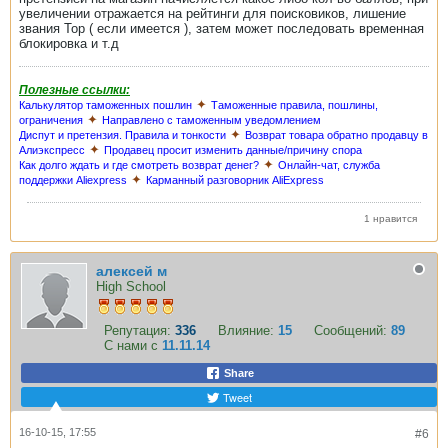
увеличении отражается на рейтинги для поисковиков, лишение
звания Top ( если имеется ), затем может последовать временная
блокировка и т.д
Полезные ссылки:
✦
Калькулятор таможенных пошлин
Таможенные правила, пошлины,
✦
ограничения
Направлено с таможенным уведомлением
✦
Диспут и претензия. Правила и тонкости
Возврат товара обратно продавцу в
✦
Алиэкспресс
Продавец просит изменить данные/причину спора
✦
Как долго ждать и где смотреть возврат денег?
Онлайн-чат, служба
✦
поддержки Aliexpress
Карманный разговорник AliExpress
1 нравится
алексей м
High School
Репутация:
336
Влияние:
15
Сообщений:
89
С нами с
11.11.14
Share
Tweet
16-10-15, 17:55
#6