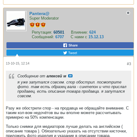
Pantera@
Super Moderator
Репутация:
60501
Влияние:
624
Сообщений:
6707
С нами с
15.12.13
Share
Tweet
13-10-15, 12:14
#3
Сообщение от
алексей м
я уже запутался совсем. спор обострил. посмотрите
фото. там есть образец вала - синтепон и что прислал
продавец. есть описание товара продавца. я запутался
совсем.
Разу же обострили спор - на продавца не обращайте внимание. С
таким кол-вом недочётов вы вы вполне можете рассчитывать
примерно на 50% компенсации.
Только снимки для медиаторов лучше делать на английском (
описание товара ). Обязательно указать на отсутствии кисточки,
приложить фото изделия и указание в описании товара.