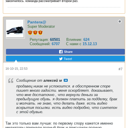
закончилось. команда рассматривает второй раз.
Pantera@
Super Moderator
Репутация:
60501
Влияние:
624
Сообщений:
6707
С нами с
15.12.13
Share
Tweet
16-10-15, 22:53
#7
Сообщение от
алексей м
продавец никак не успокоится. в обостренном споре
пишет много гадости. меня оскорбляет. доказывает,
что мне достаточно , что вернули деньги за
предыдущую обувь. я должен платить за подделку, брак
и молчать. не знаю, что делать даже. есть видео
вскрытия посылки. есть видео подробно, что синтепон
с этой обувью.
Так это только вам лучше: по первому спору кажется именно
медиаторы признали полный брак и присудили полную