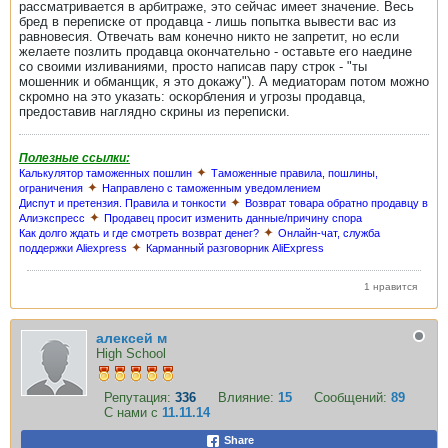
рассматривается в арбитраже, это сейчас имеет значение. Весь
бред в переписке от продавца - лишь попытка вывести вас из
равновесия. Отвечать вам конечно никто не запретит, но если
желаете позлить продавца окончательно - оставьте его наедине
со своими изливаниями, просто написав пару строк - "ты
мошенник и обманщик, я это докажу"). А медиаторам потом можно
скромно на это указать: оскорбления и угрозы продавца,
предоставив наглядно скрины из переписки.
Полезные ссылки:
✦
Калькулятор таможенных пошлин
Таможенные правила, пошлины,
✦
ограничения
Направлено с таможенным уведомлением
✦
Диспут и претензия. Правила и тонкости
Возврат товара обратно продавцу в
✦
Алиэкспресс
Продавец просит изменить данные/причину спора
✦
Как долго ждать и где смотреть возврат денег?
Онлайн-чат, служба
✦
поддержки Aliexpress
Карманный разговорник AliExpress
1 нравится
алексей м
High School
Репутация:
336
Влияние:
15
Сообщений:
89
С нами с
11.11.14
Share