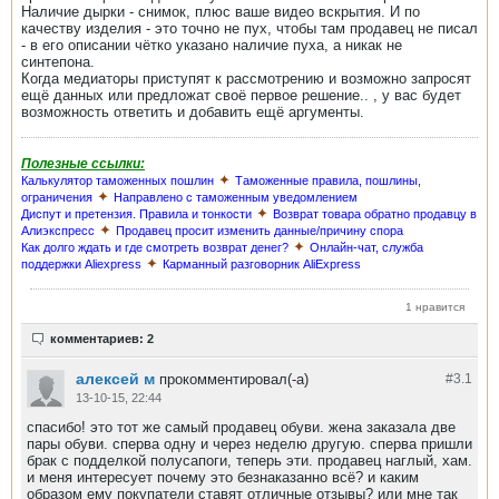
Наличие дырки - снимок, плюс ваше видео вскрытия. И по
качеству изделия - это точно не пух, чтобы там продавец не писал
- в его описании чётко указано наличие пуха, а никак не
синтепона.
Когда медиаторы приступят к рассмотрению и возможно запросят
ещё данных или предложат своё первое решение.. , у вас будет
возможность ответить и добавить ещё аргументы.
Полезные ссылки:
✦
Калькулятор таможенных пошлин
Таможенные правила, пошлины,
✦
ограничения
Направлено с таможенным уведомлением
✦
Диспут и претензия. Правила и тонкости
Возврат товара обратно продавцу в
✦
Алиэкспресс
Продавец просит изменить данные/причину спора
✦
Как долго ждать и где смотреть возврат денег?
Онлайн-чат, служба
✦
поддержки Aliexpress
Карманный разговорник AliExpress
1 нравится
комментариев: 2
алексей м
прокомментировал(-а)
#3.
1
13-10-15, 22:44
спасибо! это тот же самый продавец обуви. жена заказала две
пары обуви. сперва одну и через неделю другую. сперва пришли
брак с подделкой полусапоги, теперь эти. продавец наглый, хам.
и меня интересует почему это безнаказанно всё? и каким
образом ему покупатели ставят отличные отзывы? или мне так