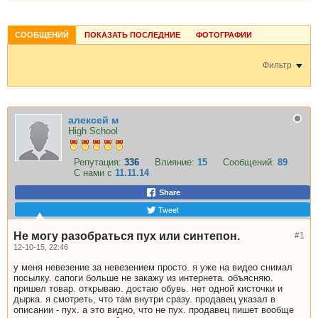
СООБЩЕНИЙ
ПОКАЗАТЬ ПОСЛЕДНИЕ
ФОТОГРАФИИ
Фильтр
алексей м
High School
Репутация:
336
Влияние:
15
Сообщений:
89
С нами с
11.11.14
Share
Tweet
Не могу разобраться пух или синтепон.
#1
12-10-15, 22:46
у меня невезение за невезением просто. я уже на видео снимал
посылку. сапоги больше не закажу из интернета. объясняю.
пришел товар. открываю. достаю обувь. нет одной кисточки и
дырка. я смотреть, что там внутри сразу. продавец указал в
описании - пух. а это видно, что не пух. продавец пишет вообще