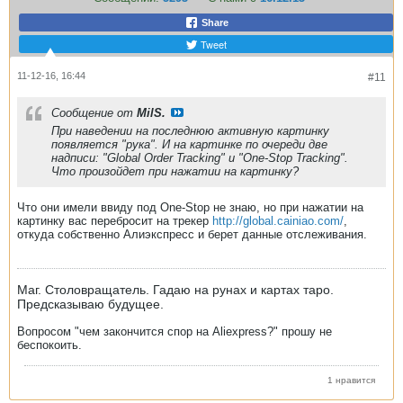
Share
Tweet
11-12-16, 16:44
#11
Сообщение от
MilS.
При наведении на последнюю активную картинку
появляется "рука". И на картинке по очереди две
надписи: "Global Order Tracking" и "Оne-Stop Tracking".
Что произойдет при нажатии на картинку?
Что они имели ввиду под One-Stop не знаю, но при нажатии на
картинку вас перебросит на трекер
http://global.cainiao.com/
,
откуда собственно Алиэкспресс и берет данные отслеживания.
Маг. Столовращатель. Гадаю на рунах и картах таро.
Предсказываю будущее.
Вопросом "чем закончится спор на Aliexpress?" прошу не
беспокоить.
1 нравится