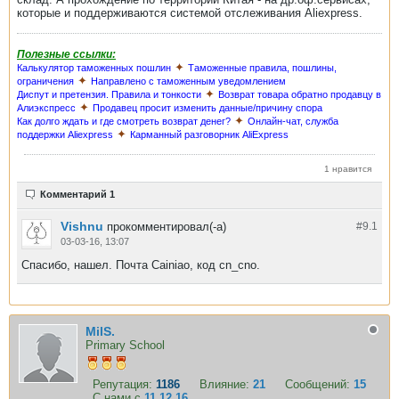
которые и поддерживаются системой отслеживания Aliexpress.
Полезные ссылки:
✦
Калькулятор таможенных пошлин
Таможенные правила, пошлины,
✦
ограничения
Направлено с таможенным уведомлением
✦
Диспут и претензия. Правила и тонкости
Возврат товара обратно продавцу в
✦
Алиэкспресс
Продавец просит изменить данные/причину спора
✦
Как долго ждать и где смотреть возврат денег?
Онлайн-чат, служба
✦
поддержки Aliexpress
Карманный разговорник AliExpress
1 нравится
Комментарий 1
Vishnu
прокомментировал(-а)
#9.
1
03-03-16, 13:07
Спасибо, нашел. Почта Cainiao, код cn_cno.
MilS.
Primary School
Репутация:
1186
Влияние:
21
Сообщений:
15
С нами с
11.12.16