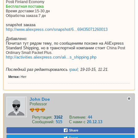
Posti Finland Economy
Бесплатная поставка
Время доставки:
15-30 дн
Обработка заказа:
7 дн
snapshot заказа
http://www.aliexpress.com/snapshot/6...69435071260013
Добавлено:
Почитал тут рядом тему, по сообщениям похоже на AliExpress
Standard Shipping, но в транспортной компании стоит
China Post
Ordinary Small Packet Plus.
http://activities.aliexpress.com/ali...s_shipping.php
Последний раз редактировалось
rpaul
;
19-10-15, 11:21
.
Метки:
Нет
John Doe
Professor
Репутация:
3162
Влияние:
44
Сообщений:
515
С нами с
20.12.13
Share
Tweet