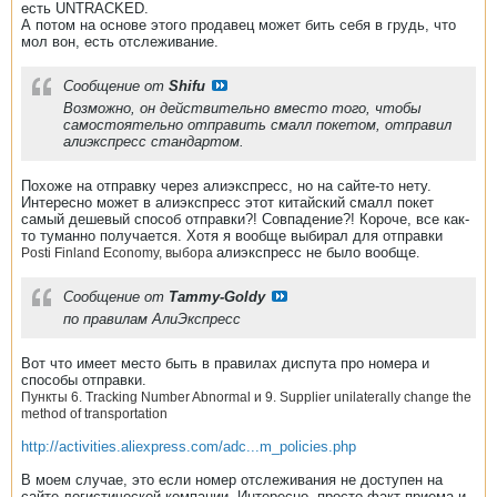
есть UNTRACKED.
А потом на основе этого продавец может бить себя в грудь, что
мол вон, есть отслеживание.
Сообщение от
Shifu
Возможно, он действительно вместо того, чтобы
самостоятельно отправить смалл покетом, отправил
алиэкспресс стандартом.
Похоже на отправку через алиэкспресс, но на сайте-то нету.
Интересно может в алиэкспресс этот китайский смалл покет
самый дешевый способ отправки?! Совпадение?! Короче, все как-
то туманно получается. Хотя я вообще выбирал для отправки
алиэкспресс не было вообще
Posti Finland Economy, выбора
.
Сообщение от
Tammy-Goldy
по правилам АлиЭкспресс
Вот что имеет место быть в правилах диспута про номера и
способы отправки.
Пункты 6. Tracking Number Abnormal и 9. Supplier unilaterally change the
method of transportation
http://activities.aliexpress.com/adc...m_policies.php
В моем случае, это если номер отслеживания не доступен на
сайте логистической компании. Интересно, просто факт приема и