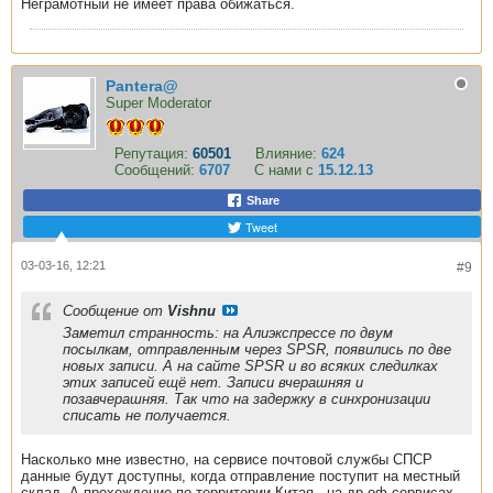
Неграмотный не имеет права обижаться.
Pantera@
Super Moderator
Репутация:
60501
Влияние:
624
Сообщений:
6707
С нами с
15.12.13
Share
Tweet
03-03-16, 12:21
#9
Сообщение от
Vishnu
Заметил странность: на Алиэкспрессе по двум
посылкам, отправленным через SPSR, появились по две
новых записи. А на сайте SPSR и во всяких следилках
этих записей ещё нет. Записи вчерашняя и
позавчерашняя. Так что на задержку в синхронизации
списать не получается.
Насколько мне известно, на сервисе почтовой службы СПСР
данные будут доступны, когда отправление поступит на местный
склад. А прохождение по территории Китая - на др.оф.сервисах,