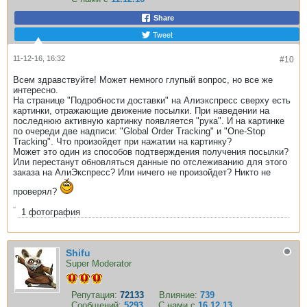
Share
Tweet
11-12-16, 16:32
#10
Всем здравствуйте! Может немного глупый вопрос, но все же
интересно.
На странице "Подробности доставки" на Алиэкспресс сверху есть
картинки, отражающие движение посылки. При наведении на
последнюю активную картинку появляется "рука". И на картинке
по очереди две надписи: "Global Order Tracking" и "Оne-Stop
Tracking". Что произойдет при нажатии на картинку?
Может это один из способов подтверждения получения посылки?
Или перестанут обновляться данные по отслеживанию для этого
заказа на АлиЭкспресс? Или ничего не произойдет? Никто не
проверял?
1
фотография
Shifu
Super Moderator
Репутация:
72133
Влияние:
739
Сообщений:
5293
С нами с
16.12.13