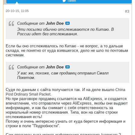
Tweet
20-10-15, 11:05
#3
Сообщение от
John Doe
Эти посылки обычно отслеживаются по Китаю. В
России идет без отслеживания.
Если бы оно отслеживалось по Китаю - не вопрос, а то дальше
склада, не понятно от куда взявшегося, дело не шло по почтовым
системам.
Сообщение от
John Doe
У вас же, похоже, сам продавец отправил Смалл
Покетом.
Судя по данным с сайта получается так. И на деле вышло
China
Post Ordinary Small Packet.
Но при разговоре продавец ссылается на AliExpress, и создается
впечатление, что отправляли через AliExpress, якобы они выдают
информацию, и как бы снимает с себя ответственность за
нормальный номер отслеживания. Типа, вон на сайте строки
отслеживания есть!
Потому и очень интересно узнать от куда берется информация и
строки в поле "Подробности".
Сам продавец туда может информацию разместить/написать?