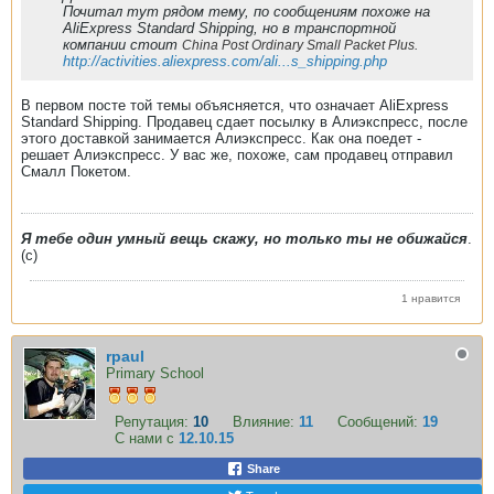
Почитал тут рядом тему, по сообщениям похоже на
AliExpress Standard Shipping, но в транспортной
компании стоит
China Post Ordinary Small Packet Plus.
http://activities.aliexpress.com/ali...s_shipping.php
В первом посте той темы объясняется, что означает AliExpress
Standard Shipping. Продавец сдает посылку в Алиэкспресс, после
этого доставкой занимается Алиэкспресс. Как она поедет -
решает Алиэкспресс. У вас же, похоже, сам продавец отправил
Смалл Покетом.
Я тебе один умный вещь скажу, но только ты не обижайся
.
(с)
1 нравится
rpaul
Primary School
Репутация:
10
Влияние:
11
Сообщений:
19
С нами с
12.10.15
Share