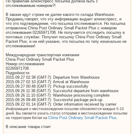
По правилам алиэкспресс посылка должна быть с
отслеживаемым номером?!
В заказе идут строки не далее какого-то склада Warehouse.
Продавец говорит, что эту информацию выдает алиэкспресс, и
что это подтверждение, что посылка отслеживается. Но посылка
отправлена China Post Ordinary Small Packet Plus с номером
отслеживания 02265971708. Не получается отследить посылку в
почтовых службах. Получил посылку China Post Ordinary Small
Packet Plus, и на ней указано, что посылка по типу изначально не
отслеживаемая!
Международная транспортная компания
China Post Ordinary Small Packet Plus
Номер отслеживания
02265971708
Подробности
2015.09.27 02:38 (GMT-7): Departure from Warehouse
2015.09.27 02:10 (GMT-7): Arrival at Warehouse
2015.09.27 00:48 (GMT-7): Pickup successfully
2015.09.26 11:38 (GMT-7): Successful departure from warehouse
2015.09.26 11:10 (GMT-7): Warehouse processing complete
2015.09.26 09:48 (GMT-7): Successful package pick-up
2015.09.22 01:14 (GMT-7): Order information received by carrier
Информация о местонахождении посылки обновляется каждые 5-10
дней. Вы сможете узнать статус отправки и местонахождение посылки
China Post Ordinary Small Packet Plus
на территории Китая на
.
В описание товара стоит