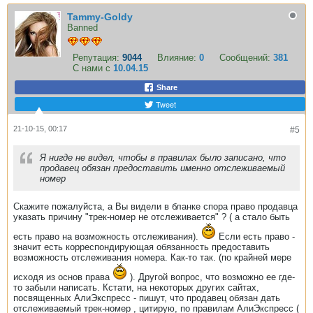
Tammy-Goldy
Banned
Репутация:
9044
Влияние:
0
Сообщений:
381
С нами с
10.04.15
Share
Tweet
21-10-15, 00:17
#5
Я нигде не видел, чтобы в правилах было записано, что
продавец обязан предоставить именно отслеживаемый
номер
Скажите пожалуйста, а Вы видели в бланке спора право продавца
указать причину "трек-номер не отслеживается" ? ( а стало быть
есть право на возможность отслеживания).
Если есть право -
значит есть корреспондирующая обязанность предоставить
возможность отслеживания номера. Как-то так. (по крайней мере
исходя из основ права
). Другой вопрос, что возможно ее где-
то забыли написать. Кстати, на некоторых других сайтах,
посвященных АлиЭкспресс - пишут, что продавец обязан дать
отслеживаемый трек-номер , цитирую, по правилам АлиЭкспресс (