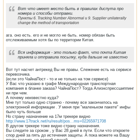
Вот что имеет место быть в правилах диспута про
номера и способы отправки.
Пункты 6. Tracking Number Abnormal и 9. Supplier unilaterally
change the method of transportation
ага. оно есть. его и не могло не быть. номер обязан быть
отслеживаемым хотя бы по территории Китая.
Вся информация - это только факт, что почта Китая
приняла и отправила посылку, куда дальше не известно
Вот тут насчет антрекед Вы не правы. Слежение есть на сервисе
перевозчика.
(если это ЧайнаПост - то и не только на том сервисе)
У Вас что указано в графе Международная транспортная
компания в бланке заказа? ЧайнаПост? Тогда Алиэкспрессшиппинг
ни при чем.
А почему неизвестно куда?
Мне тут только одно странно - почему все закончилось на
электронной информации . У меня при "маленьком пакете" инфы
было чуть больше
Но страну назначение на 17м трекере видно
http://www.17track.net/ru/result/pos...ms=02265971708
В другом трекере тоже видно страну назначения.
Вы следите за сроком , у Вас 28 дней в пути. Если что откроете
спор дней за пять до истечения защиты. А пока можете на Вашу
почту сходить на всякий случай.