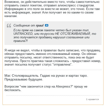
Возможно, он действительно вместо того, чтобы самостоятельно
отправить смалл покетом, отправил алиэкспресс стандартом.
Информацию в это поле он внести не может, это точно. Если там
есть информация, значит Али получает ее по каким-то своим
каналам.
Сообщение от
rpaul
Если прям на самом пакете четко был указан тип
UNTRACKED, или по-русски НЕ ОТСЛЕЖИВАЕМЫЙ, то
это получается продавец нарушил соглашение или
правила?!
Я нигде не видел, чтобы в правилах было записано, что продавец
обязан предоставить именно отслеживаемый номер. Он обязан
отправить посылку, несет ответственность, пока она не будет
получена. Просто практика такая сложилась - предоставил номер,
значит посылка получает статус "отправлена".
Маг. Столовращатель. Гадаю на рунах и картах таро.
Предсказываю будущее.
Вопросом "чем закончится спор на Aliexpress?" прошу не
беспокоить.
1 нравится