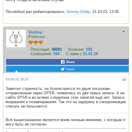
Последний раз редактировалось
Tammy-Goldy
;
21-10-15, 13:05
.
Vishnu
Professor
Репутация:
58201
Влияние:
593
Сообщений:
554
С нами с
21.01.16
Share
Tweet
03-03-16, 05:15
#8
Заметил странность: на Алиэкспрессе по двум посылкам,
отправленным через SPSR, появились по две новых записи. А на
сайте SPSR и во всяких следилках этих записей ещё нет. Записи
вчерашняя и позавчерашняя. Так что на задержку в синхронизации
списать не получается.
Всё вышесказанное является моим личным мнением, с которым я
могу быть не согласен.