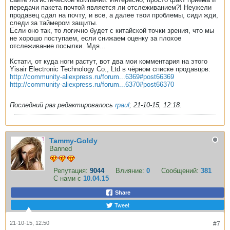
передачи пакета почтой является ли отслеживанием?! Неужели
продавец сдал на почту, и все, а далее твои проблемы, сиди жди,
следи за таймером защиты.
Если оно так, то логично будет с китайской точки зрения, что мы
не хорошо поступаем, если снижаем оценку за плохое
отслеживание посылки. Мдя...
Кстати, от куда ноги растут, вот два мои комментария на этого
Yisair Electronic Technology Co., Ltd в чёрном списке продавцов:
http://community-aliexpress.ru/forum...6369#post66369
http://community-aliexpress.ru/forum...6370#post66370
Последний раз редактировалось
rpaul
;
21-10-15, 12:18
.
Tammy-Goldy
Banned
Репутация:
9044
Влияние:
0
Сообщений:
381
С нами с
10.04.15
Share
Tweet
21-10-15, 12:50
#7