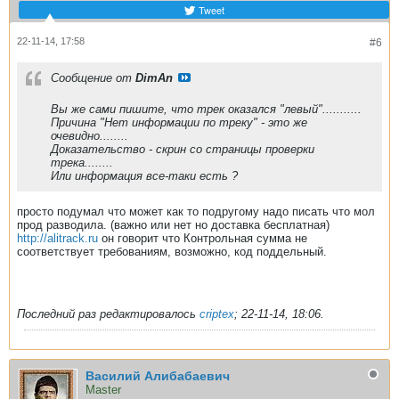
Tweet
22-11-14, 17:58
#6
Сообщение от
DimAn
Вы же сами пишите, что трек оказался "левый"...........
Причина "Нет информации по треку" - это же
очевидно........
Доказательство - скрин со страницы проверки
трека........
Или информация все-таки есть ?
просто подумал что может как то подругому надо писать что мол
прод разводила. (важно или нет но доставка бесплатная)
http://alitrack.ru
он говорит что Контрольная сумма не
соответствует требованиям, возможно, код поддельный.
Последний раз редактировалось
criptex
;
22-11-14, 18:06
.
Василий Алибабаевич
Master