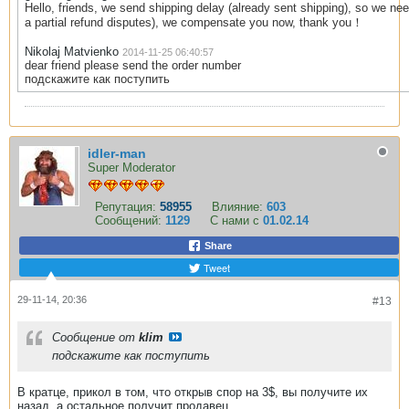
Hello, friends, we send shipping delay (already sent shipping), so we 
a partial refund disputes), we compensate you now, thank you！
Nikolaj Matvienko
2014-11-25 06:40:57
dear friend please send the order number
подскажите как поступить
idler-man
Super Moderator
Репутация:
58955
Влияние:
603
Сообщений:
1129
С нами с
01.02.14
Share
Tweet
29-11-14, 20:36
#13
Сообщение от
klim
подскажите как поступить
В кратце, прикол в том, что открыв спор на 3$, вы получите их
назад, а остальное получит продавец.