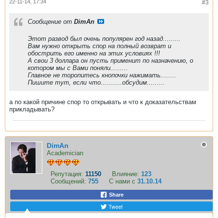
22-11-14, 17:34
#3
Сообщение от
DimAn
Этот развод был очень популярен год назад.........
Вам нужно открыть спор на полный возврат и
обострить его именно на этих условиях !!!
А свои 3 доллара он пусть применит по назначению, о
котором мы с Вами поняли.........
Главное не торопитесь кнопочки нажимать........
Пишите тут, если что...........обсудим.........
а по какой причине спор то открывать и что к доказательствам
прикладывать?
DimAn
Academician
Репутация:
11150
Влияние:
123
Сообщений:
755
С нами с
31.10.14
Share
Tweet