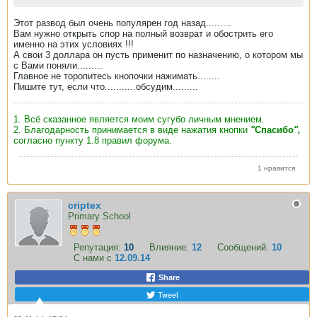
Этот развод был очень популярен год назад.........
Вам нужно открыть спор на полный возврат и обострить его
именно на этих условиях !!!
А свои 3 доллара он пусть применит по назначению, о котором мы
с Вами поняли.........
Главное не торопитесь кнопочки нажимать........
Пишите тут, если что...........обсудим.........
1. Всё сказанное является моим сугубо личным мнением.
2. Благодарность принимается в виде нажатия кнопки
"
Спасибо
",
согласно пункту 1.8 правил форума.
1 нравится
criptex
Primary School
Репутация:
10
Влияние:
12
Сообщений:
10
С нами с
12.09.14
Share
Tweet