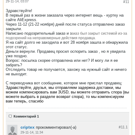
29-11-14, 03:07
#11
Здравствуйте!
В первый раз в жизни заказала через интернет вещь - куртку на
сайте AliExpress.
Через 11-12 (21-22 ноября) дней после статуса отправлено заказ
закрыли.
Написано подозрительный заказ и з
аказ был закрыт системой из-за
подозрений на неправомерные действия продавца.
Я на сайт долго не заходила и вот 28 ноября зашла и обнаружила
этот статус.
Деньги вернули. Продавец просил оспорить заказ , но я увидела
уже поздно.
Вопрос: посылка скорее отправлена или нет? И могу ли я ее
забрать?
Отследить товар не получается, захожу на нужный сайт и ничего
не выходит.
С переводчика вот сообщение, которое мне прислал продавец:
Здравствуйте, друзья, мы отправляем задержка доставки, мы
можем компенсировать вам 3USD, вы можете отправить спора (вы
можете выбрать в разделе возврат спора), то мы компенсируем
вам теперь, спасибо
Комментарий 1
criptex
прокомментировал(-а)
#11.
1
29-11-14, 11:34