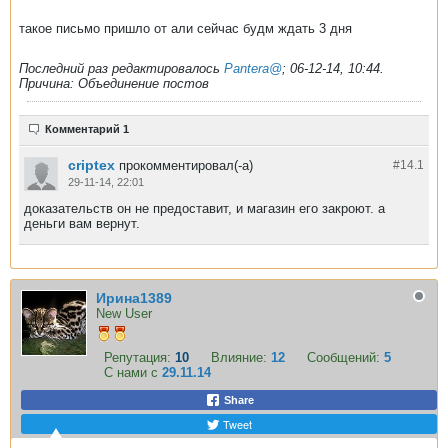
такое письмо пришло от али сейчас будм ждать 3 дня
Последний раз редактировалось
Pantera@
;
06-12-14, 10:44
.
Причина:
Объединение постов
Комментарий 1
criptex
прокомментировал(-а)
#14.
1
29-11-14, 22:01
доказательств он не предоставит, и магазин его закроют. а
деньги вам вернут.
Ирина1389
New User
Репутация:
10
Влияние:
12
Сообщений:
5
С нами с
29.11.14
Share
Tweet