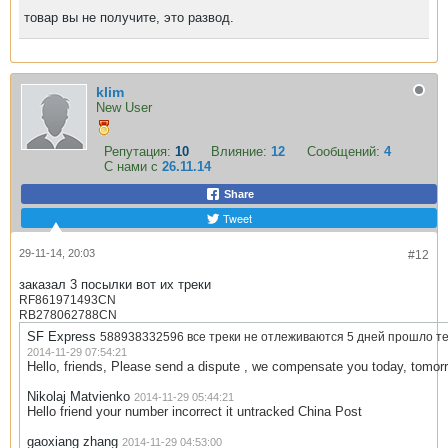
товар вы не получите, это развод.
klim
New User
Репутация:
10
Влияние:
12
Сообщений:
4
С нами с
26.11.14
Share
Tweet
29-11-14, 20:03
#12
заказал 3 посылки вот их треки
RF861971493CN
RB278062788CN
SF Express
588938332596 все треки не отлеживаются 5 дней прошло т
2014-11-29 07:54:21
Hello, friends, Please send a dispute , we compensate you today, tomor
Nikolaj Matvienko
2014-11-29 05:44:21
Hello friend your number incorrect it untracked China Post
gaoxiang zhang
2014-11-29 04:53:00