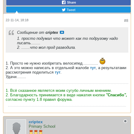
Share
Tweet
22-11-14, 18:18
#8
Сообщение от
criptex
1. просто подумал что может как то подругому надо
писать........
2. .......что мол прод разводила.
1. Просто не нужно изобретать велосипед.............
2. А это можно написать в отдельной жалобе
тут
, а результатами
рассмотрения поделиться
тут
.
Удачи........
1. Всё сказанное является моим сугубо личным мнением.
2. Благодарность принимается в виде нажатия кнопки
"
Спасибо
",
согласно пункту 1.8 правил форума.
criptex
Primary School