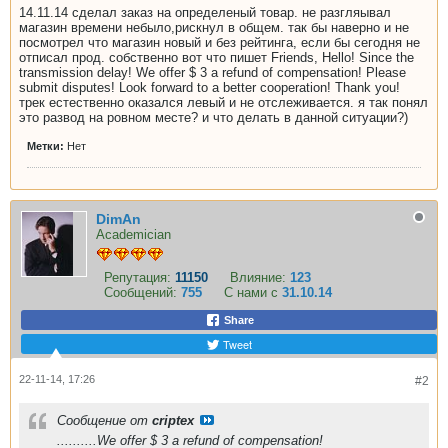
14.11.14 сделал заказ на определеный товар. не разгляывал
магазин времени небыло,рискнул в общем. так бы наверно и не
посмотрел что магазин новый и без рейтинга, если бы сегодня не
отписал прод. собственно вот что пишет Friends, Hello! Since the
transmission delay! We offer $ 3 a refund of compensation! Please
submit disputes! Look forward to a better cooperation! Thank you!
трек естественно оказался левый и не отслеживается. я так понял
это развод на ровном месте? и что делать в данной ситуации?)
Метки:
Нет
DimAn
Academician
Репутация:
11150
Влияние:
123
Сообщений:
755
С нами с
31.10.14
Share
Tweet
22-11-14, 17:26
#2
Сообщение от
criptex
..........We offer $ 3 a refund of compensation!