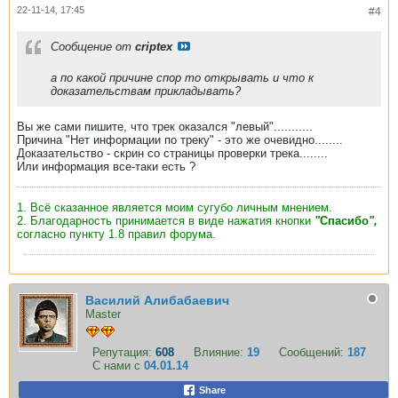
22-11-14, 17:45
#4
Сообщение от
criptex
а по какой причине спор то открывать и что к
доказательствам прикладывать?
Вы же сами пишите, что трек оказался "левый"...........
Причина "Нет информации по треку" - это же очевидно........
Доказательство - скрин со страницы проверки трека........
Или информация все-таки есть ?
1. Всё сказанное является моим сугубо личным мнением.
2. Благодарность принимается в виде нажатия кнопки
"
Спасибо
",
согласно пункту 1.8 правил форума.
Василий Алибабаевич
Master
Репутация:
608
Влияние:
19
Сообщений:
187
С нами с
04.01.14
Share