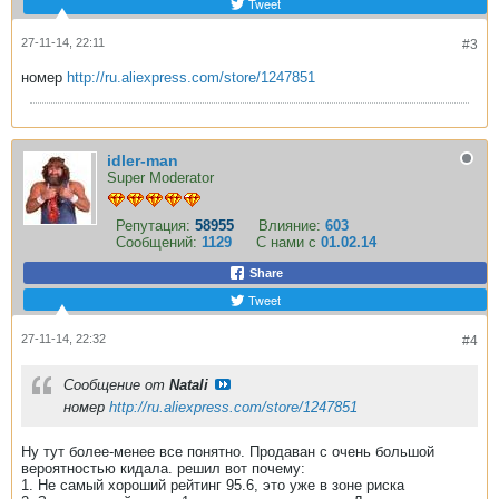
Tweet
27-11-14, 22:11
#3
номер
http://ru.aliexpress.com/store/1247851
idler-man
Super Moderator
Репутация:
58955
Влияние:
603
Сообщений:
1129
С нами с
01.02.14
Share
Tweet
27-11-14, 22:32
#4
Сообщение от
Natali
номер
http://ru.aliexpress.com/store/1247851
Ну тут более-менее все понятно. Продаван с очень большой
вероятностью кидала. решил вот почему:
1. Не самый хороший рейтинг 95.6, это уже в зоне риска