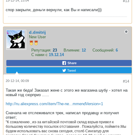
13-12-14, 23:04
#13
спор закрыли, деньги вернули, как Вы и написали)))
d.dmitrij
New User
Репутация:
23
Влияние:
12
Сообщений:
6
С нами с
19.12.14
Share
Tweet
20-12-14, 00:09
#14
Такая же беда! Заказал жене с этого же магазина шубу - хотел на
новый год сюрприз ......
http://ru.aliexpress.com/item/The-ne...mmendVersion=1
Сначала не отслеживался трек, написал продавцу и получил
ответ;
"К сожалению , из-за китайской почтовой склад взрыв привел к
большому количеству посылок отставания . Пожалуйста, поймите.
Мы
будем использовать вас снова сегодня, столб Сингапур для