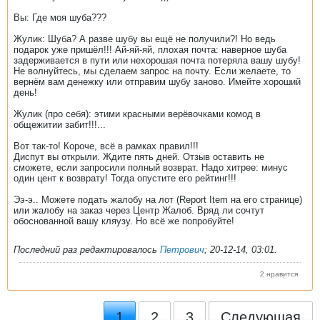
Вы: Где моя шуба???
Жулик: Шуба? А разве шубу вы ещё не получили?! Но ведь
подарок уже пришёл!!! Ай-яй-яй, плохая почта: наверное шуба
задерживается в пути или нехорошая почта потеряла вашу шубу!
Не волнуйтесь, мы сделаем запрос на почту. Если желаете, то
вернём вам денежку или отправим шубу заново. Имейте хороший
день!
Жулик (про себя): этими красными верёвочками комод в
общежитии забит!!!...
Вот так-то! Короче, всё в рамках правил!!!
Диспут вы открыли. Ждите пять дней. Отзыв оставить не
сможете, если запросили полный возврат. Надо хитрее: минус
один цент к возврату! Тогда опустите его рейтинг!!!
Ээ-э.. Можете подать жалобу на лот (Report Item на его странице)
или жалобу на заказ через Центр Жалоб. Вряд ли сочтут
обоснованной вашу кляузу. Но всё же попробуйте!
Последний раз редактировалось
Петрович
;
20-12-14, 03:01
.
2 нравится
1
2
3
Следующая