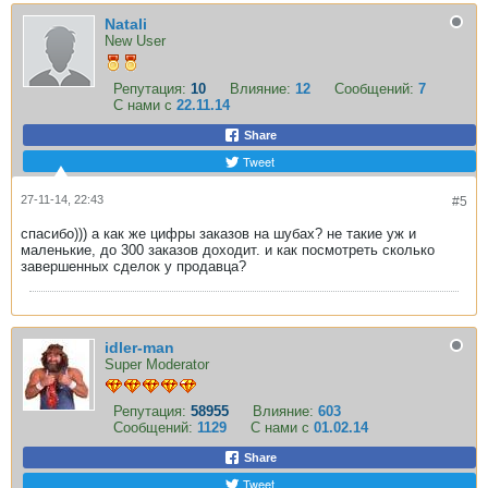
Natali
New User
Репутация:
10
Влияние:
12
Сообщений:
7
С нами с
22.11.14
Share
Tweet
27-11-14, 22:43
#5
спасибо))) а как же цифры заказов на шубах? не такие уж и
маленькие, до 300 заказов доходит. и как посмотреть сколько
завершенных сделок у продавца?
idler-man
Super Moderator
Репутация:
58955
Влияние:
603
Сообщений:
1129
С нами с
01.02.14
Share
Tweet