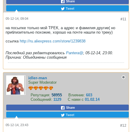
Share
Tweet
05-12-14, 09:04
#11
на посылке только мой ТРЕК, а адрес и фамилия другие( но
приблизительно похожие, хорошо на почте нашли по треку)
ссылка
http://ru.aliexpress.com/store/1239838
Последний раз редактировалось
Pantera@
;
05-12-14, 23:00
.
Причина:
Объединены сообщения
idler-man
Super Moderator
Репутация:
58955
Влияние:
603
Сообщений:
1129
С нами с
01.02.14
Share
Tweet
05-12-14, 23:43
#12