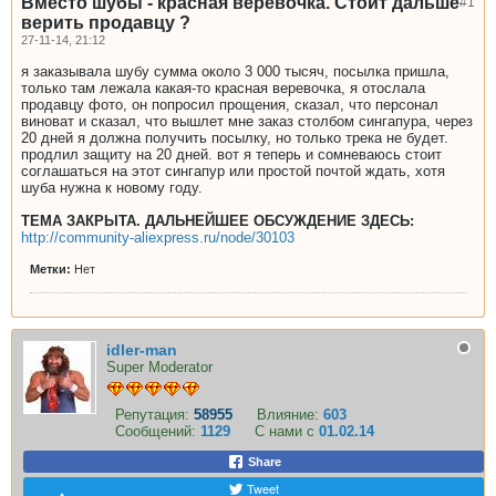
Вместо шубы - красная веревочка. Стоит дальше
#1
верить продавцу ?
27-11-14, 21:12
я заказывала шубу сумма около 3 000 тысяч, посылка пришла,
только там лежала какая-то красная веревочка, я отослала
продавцу фото, он попросил прощения, сказал, что персонал
виноват и сказал, что вышлет мне заказ столбом сингапура, через
20 дней я должна получить посылку, но только трека не будет.
продлил защиту на 20 дней. вот я теперь и сомневаюсь стоит
соглашаться на этот сингапур или простой почтой ждать, хотя
шуба нужна к новому году.
ТЕМА ЗАКРЫТА. ДАЛЬНЕЙШЕЕ ОБСУЖДЕНИЕ ЗДЕСЬ:
http://community-aliexpress.ru/node/30103
Метки:
Нет
idler-man
Super Moderator
Репутация:
58955
Влияние:
603
Сообщений:
1129
С нами с
01.02.14
Share
Tweet