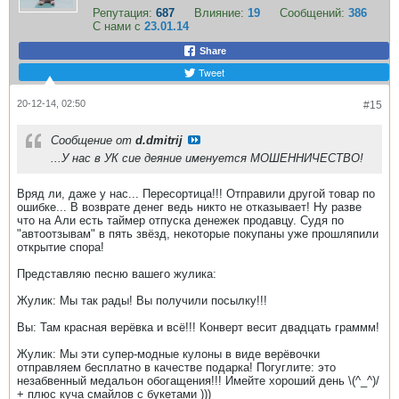
Репутация:
687
Влияние:
19
Сообщений:
386
С нами с
23.01.14
Share
Tweet
20-12-14, 02:50
#15
Сообщение от
d.dmitrij
...У нас в УК сие деяние именуется МОШЕННИЧЕСТВО!
Вряд ли, даже у нас... Пересортица!!! Отправили другой товар по
ошибке... В возврате денег ведь никто не отказывает! Ну разве
что на Али есть таймер отпуска денежек продавцу. Судя по
"автоотзывам" в пять звёзд, некоторые покупаны уже прошляпили
открытие спора!
Представляю песню вашего жулика:
Жулик: Мы так рады! Вы получили посылку!!!
Вы: Там красная верёвка и всё!!! Конверт весит двадцать граммм!
Жулик: Мы эти супер-модные кулоны в виде верёвочки
отправляем бесплатно в качестве подарка! Погуглите: это
незабвенный медальон обогащения!!! Имейте хороший день \(^_^)/
+ плюс куча смайлов с букетами )))