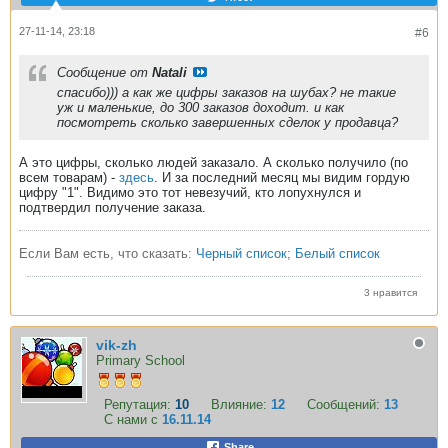
27-11-14, 23:18
#6
Сообщение от
Natali
спасибо))) а как же цифры заказов на шубах? не такие
уж и маленькие, до 300 заказов доходит. и как
посмотреть сколько завершенных сделок у продавца?
А это цифры, сколько людей заказало. А сколько получило (по
всем товарам) -
здесь
. И за последний месяц мы видим гордую
цифру "1". Видимо это тот невезучий, кто лопухнулся и
подтвердил получение заказа.
Если Вам есть, что сказать:
Черный список
;
Белый список
3 нравится
vik-zh
Primary School
Репутация:
10
Влияние:
12
Сообщений:
13
С нами с
16.11.14
Share