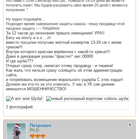
поставки.
Столб Сингапур быстро , поверьте 18-20 дней вы можете
получить пакет.
Мы будем расширять свое время 20 дней с момента
получения ."
Ну ладно подождём....
Подходит время завершения защиты заказа - пишу продавцу чтоб
продлил защиту -----ТИШИНА!
За 12 часов до окончания пришло извещение! УРА!!
Бегу на почту и о.х....л!
вместо посылки получаю жёлтый конвертик 13-19 см с моим
треком!!!
Внутри которого красная верёвочка с какой-то хреью!!!
Даже в декорации указан "браслет" вес 00000
И где шуба???
Открыл сразу спор, написал этому продавцу - и тишина!
Как жаль что нельзя сразу сообщить об этом администрации
сайта.
и потребовать возмещение морального ущерба С этих кидал!
Должен же кто-то за это отвечать. У нас в УК сие деяние
именуется МОШЕННИЧЕСТВО!
2
фотографий
Петрович
Ph.D.