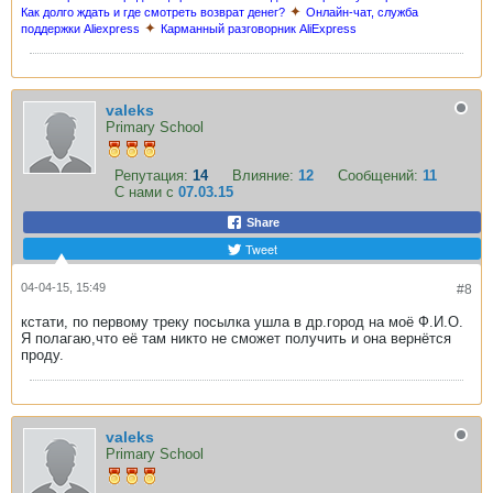
✦
Как долго ждать и где смотреть возврат денег?
Онлайн-чат, служба
✦
поддержки Aliexpress
Карманный разговорник AliExpress
valeks
Primary School
Репутация:
14
Влияние:
12
Сообщений:
11
С нами с
07.03.15
Share
Tweet
04-04-15, 15:49
#8
кстати, по первому треку посылка ушла в др.город на моё Ф.И.О.
Я полагаю,что её там никто не сможет получить и она вернётся
проду.
valeks
Primary School