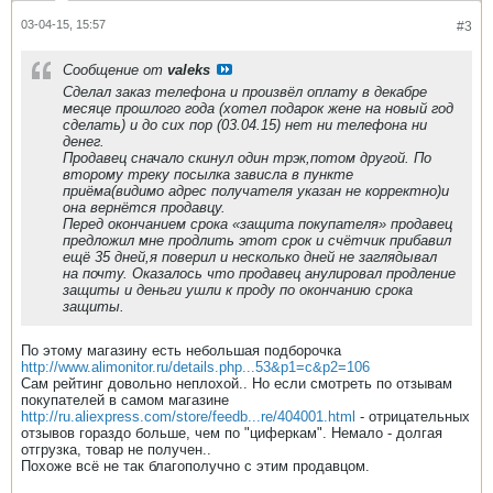
03-04-15, 15:57
#3
Сообщение от
valeks
Сделал заказ телефона и произвёл оплату в декабре
месяце прошлого года (хотел подарок жене на новый год
сделать) и до сих пор (03.04.15) нет ни телефона ни
денег.
Продавец сначало скинул один трэк,потом другой. По
второму треку посылка зависла в пункте
приёма(видимо адрес получателя указан не корректно)и
она вернётся продавцу.
Перед окончанием срока «защита покупателя» продавец
предложил мне продлить этот срок и счётчик прибавил
ещё 35 дней,я поверил и несколько дней не заглядывал
на почту. Оказалось что продавец анулировал продление
защиты и деньги ушли к проду по окончанию срока
защиты.
По этому магазину есть небольшая подборочка
http://www.alimonitor.ru/details.php...53&p1=c&p2=106
Сам рейтинг довольно неплохой.. Но если смотреть по отзывам
покупателей в самом магазине
http://ru.aliexpress.com/store/feedb...re/404001.html
- отрицательных
отзывов гораздо больше, чем по "циферкам". Немало - долгая
отгрузка, товар не получен..
Похоже всё не так благополучно с этим продавцом.