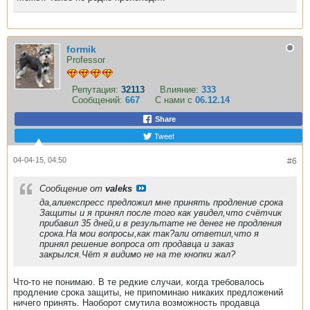
formik
Professor
Репутация:
32113
Влияние:
333
Сообщений:
667
С нами с
06.12.14
Share
Tweet
04-04-15, 04:50
#6
Сообщение от
valeks
да,алиекспресс предложил мне принять продление срока
Защиты и я принял после того как увидел,что счётчик
прибавил 35 дней,и в результате не денег не продления
срока.На мои вопросы,как так?али ответил,что я
принял решение вопроса от продавца и заказ
закрылся.Чёт я видимо не на те кнопки жал?
Что-то не понимаю. В те редкие случаи, когда требовалось
продление срока защиты, не припоминаю никаких предложений
ничего принять. Наоборот смутила возможность продавца