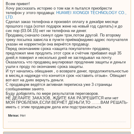
Всем привет!
Хочу рассказать историю о том как я пытался приобрести
телефон у этого продавца:
HUAMEI XIONGDI TECHNOLOGY CO.,
LTD.
Сделал заказ телефона и произвёл оплату в декабре месяце
прошлого года (хотел подарок жене на новый год сделать) и до
сих пор (03.04.15) нет ни телефона ни денег.
Продавец сначало скинул один трэк,потом другой. По второму
треку посылка зависла в пункте приёма(видимо адрес получателя
указан не корректно)и она вернётся продавцу.
Перед окончанием срока «защита покупателя» продавец
предложил мне продлить этот срок и счётчик прибавил ещё 35
дней,я поверил и несколько дней не заглядывал на почту.
Оказалось что продавец анулировал продление защиты и деньги
ушли к проду по окончанию срока защиты.
И тут начались обещания , о возврате денег, продолжительностью
в месяц,в надежде что кончится срок «оставить отзыв». Обещает
вот-вот на днях вернуть деньги.
С продавцом ведётся активная переписка уже 3 страницы
сообщениями занято.
Буду добавлять по мере результатов переговоров.
НЕ ДЕЛАЙТЕ ЗАКАЗОВ, ЖДИТЕ КАК РАЗРЕШИТСЯ или нет
МОЯ ПРОБЛЕМА,ЕСЛИ ВЕРНЁТ ДЕНЬГИ,ТО …….ВАМ РЕШАТЬ-
иметь с этим продавцом дела или подстраховаться.
Метки:
Нет