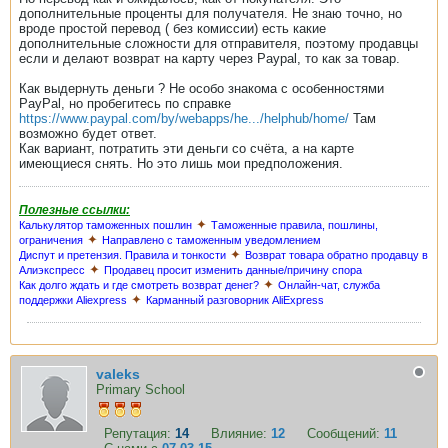
дополнительные проценты для получателя. Не знаю точно, но
вроде простой перевод ( без комиссии) есть какие
дополнительные сложности для отправителя, поэтому продавцы
если и делают возврат на карту через Paypal, то как за товар.
Как выдернуть деньги ? Не особо знакома с особенностями
PayPal, но пробегитесь по справке
https://www.paypal.com/by/webapps/he.../helphub/home/
Там
возможно будет ответ.
Как вариант, потратить эти деньги со счёта, а на карте
имеющиеся снять. Но это лишь мои предположения.
Полезные ссылки:
✦
Калькулятор таможенных пошлин
Таможенные правила, пошлины,
✦
ограничения
Направлено с таможенным уведомлением
✦
Диспут и претензия. Правила и тонкости
Возврат товара обратно продавцу в
✦
Алиэкспресс
Продавец просит изменить данные/причину спора
✦
Как долго ждать и где смотреть возврат денег?
Онлайн-чат, служба
✦
поддержки Aliexpress
Карманный разговорник AliExpress
valeks
Primary School
Репутация:
14
Влияние:
12
Сообщений:
11