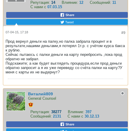
Репутация:
14
Влияние:
12
Сообщений:
11
С нами с
07.03.15
Share
Tweet
07-04-15, 17:18
#9
Прод вернул деньги на палку,но палка забрала процент и в
результате,нашими деньгами,я потерял 1т.р. с учётом курса бакса
к рублю.
Сейчас пытаюсь с палки деньги на карту перебросить ,пока прод
обратно не забрал.
Подскажите; а как будет выглядеть процедура,если прод деньги
обратно запросит а я их уже переведу со счёта палки на карту?У
меня с карты их не выдернут?
Виталий809
General Counsel
Репутация:
38277
Влияние:
397
Сообщений:
2131
С нами с
30.12.13
Share