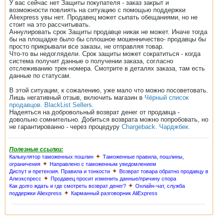
У вас сейчас нет Защиты покупателя - заказ закрыт и
возможности повлиять на ситуацию с помощью поддержки
Aliexpress увы нет. Продавец может сыпать обещаниями, но не
стоит на это рассчитывать.
Аннулировать срок Защиты продавце никак не может. Иначе тогда
бы на площадке было бы сплошное мошенничество- продавцы бы
просто прикрывали все заказы, не отправляя товар.
Что-то вы недоглядели. Срок защиты может сократиться - когда
система получит данные о получении заказа, согласно
отслеживанию трек-номера. Смотрите в деталях заказа, там есть
данные по статусам.
В этой ситуации, к сожалению, уже мало что можно посоветовать.
Лишь негативный отзыв, включить магазин в
Чёрный список
продавцов. BlackList Sellers.
Надеяться на добровольный возврат денег от продавца -
довольно сомнительно. Добиться возврата можно попробовать, но
не гарантированно - через процедуру
Chargeback. Чарджбек.
Полезные ссылки:
✦
Калькулятор таможенных пошлин
Таможенные правила, пошлины,
✦
ограничения
Направлено с таможенным уведомлением
✦
Диспут и претензия. Правила и тонкости
Возврат товара обратно продавцу в
✦
Алиэкспресс
Продавец просит изменить данные/причину спора
✦
Как долго ждать и где смотреть возврат денег?
Онлайн-чат, служба
✦
поддержки Aliexpress
Карманный разговорник AliExpress