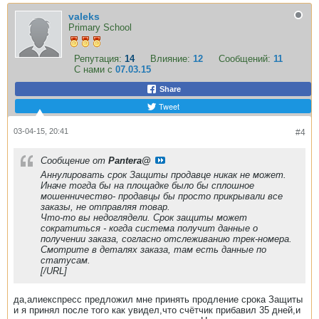
valeks
Primary School
Репутация:
14
Влияние:
12
Сообщений:
11
С нами с
07.03.15
Share
Tweet
03-04-15, 20:41
#4
Сообщение от
Pantera@
Аннулировать срок Защиты продавце никак не может.
Иначе тогда бы на площадке было бы сплошное
мошенничество- продавцы бы просто прикрывали все
заказы, не отправляя товар.
Что-то вы недоглядели. Срок защиты может
сократиться - когда система получит данные о
получении заказа, согласно отслеживанию трек-номера.
Смотрите в деталях заказа, там есть данные по
статусам.
[/URL]
да,алиекспресс предложил мне принять продление срока Защиты
и я принял после того как увидел,что счётчик прибавил 35 дней,и