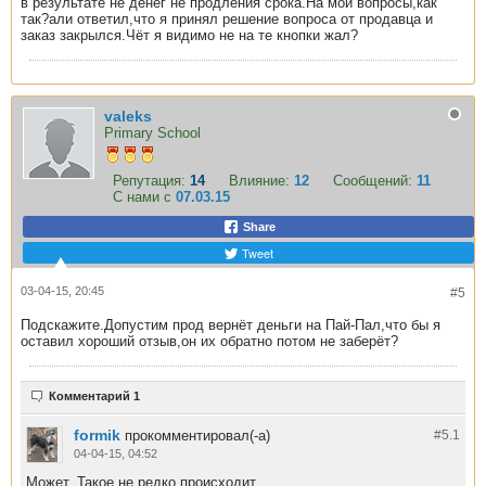
в результате не денег не продления срока.На мои вопросы,как
так?али ответил,что я принял решение вопроса от продавца и
заказ закрылся.Чёт я видимо не на те кнопки жал?
valeks
Primary School
Репутация:
14
Влияние:
12
Сообщений:
11
С нами с
07.03.15
Share
Tweet
03-04-15, 20:45
#5
Подскажите.Допустим прод вернёт деньги на Пай-Пал,что бы я
оставил хороший отзыв,он их обратно потом не заберёт?
Комментарий 1
formik
прокомментировал(-а)
#5.
1
04-04-15, 04:52
Может. Такое не редко происходит.