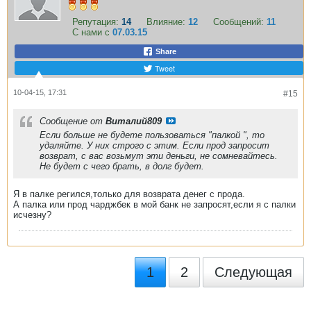
Репутация:
14
Влияние:
12
Сообщений:
11
С нами с
07.03.15
Share
Tweet
10-04-15, 17:31
#15
Сообщение от
Виталий809
Если больше не будете пользоваться "палкой ", то
удаляйте. У них строго с этим. Если прод запросит
возврат, с вас возьмут эти деньги, не сомневайтесь.
Не будет с чего брать, в долг будет.
Я в палке регился,только для возврата денег с прода.
А палка или прод чарджбек в мой банк не запросят,если я с палки
исчезну?
1
2
Следующая