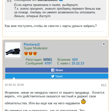
Если карта привязана к палке, выдернут.
Т.к. взяли процент, значит продавец перевел деньги как
за товар. теперь он имеет возможность отозвать
деньги, открыв диспут
Как мне поступить,чтобы не смогли с карты деньги забрать?
Pantera@
Super Moderator
Репутация:
60501
Влияние:
624
Сообщений:
6707
С нами с
15.12.13
Share
Tweet
10-04-15, 02:05
#12
Искренне, никак не ожидала такого от вашего продавца.. Хочется
верить, что действительно оказался честный и держит свои
обязательства. Или вы ещё как на него надавили
Но перевод как и ожидалось, как от покупателя. Это