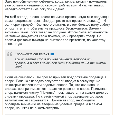
Зато при обнуленном счётчике, когда заказа закрыт - покупатель
уже остаётся наедине со своими проблемами. И как мы знаем,
нередко остаётся без покупки и денег.
На мой взгляд, лично ничего не имею против, когда мне продавцы
сами продлевают срок. Иногда просто нет времени, лениво)).. И
если срок продлён, без моего участия, в этом больше вижу заботу
о покупателе, чтобы ему не пришлось беспокоиться. Важно -
активный заказ, пока товар не получен. Чтобы была возможность
не только дождаться свою покупку, но и проверить товар. По
срокам доставки никогда не выставляла претензии, по качеству -
конечно да.
Сообщение от
valeks
али ответил,что я принял решение вопроса от
продавца и заказ закрылся.Чёт я видимо не на те кнопки
жал?
Если не ошибаюсь, вы просто приняли предложение продавца в
споре. Поясню : нередко покупателей вводит в заблуждение
некоторые особенности ведения споров. То, что обещано на
словах, воспринимают как гарантию решения в споре. Принимая
спор, нажимая кнопку "Принять" - соглашаются на самом деле со
словами продавца. Но с этой кнопкой спор завершается, заказ
автоматически закрывается. Принимая спор, необходимо
обращать внимание на введенные условия продавца в самом
споре, но никак не в комментариях.