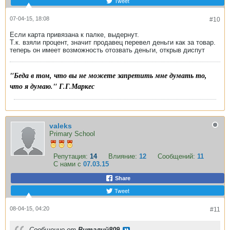
Tweet
07-04-15, 18:08
#10
Если карта привязана к палке, выдернут.
Т.к. взяли процент, значит продавец перевел деньги как за товар.
теперь он имеет возможность отозвать деньги, открыв диспут
"Беда в том, что вы не можете запретить мне думать то,
что я думаю." Г.Г.Маркес
valeks
Primary School
Репутация:
14
Влияние:
12
Сообщений:
11
С нами с
07.03.15
Share
Tweet
08-04-15, 04:20
#11
Сообщение от
Виталий809