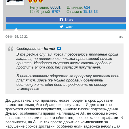
Репутация:
60501
Влияние:
624
Сообщений:
6707
С нами с
15.12.13
Share
Tweet
04-04-15, 12:22
#7
Сообщение от
formik
В те редкие случаи, когда требовалось продление срока
защиты, не припоминаю никаких предложений ничего
принять. Наоборот смутила возможность продавца
продлить этот срок без согласия покупателя.
..
В цивилизованном обществе за просрочку поставки пени
платятся, здесь же можно продавцу объявлять
доставку хоть один день и продлевать по своему
усмотрению.
Да, действительно, продавец может продлить срок Доставки
самостоятельно, без обращения покупателя. И для этого не
требуется согласия покупателя, никаких кнопок подтверждения.
Думаю, особенности правил на площадке Ali, не совсем можно
сравнить основами в нашем обществе, просрочка со штрафами. В
реальности, на Ali не так просто добиться компенсации за
нарушение сроков доставки, особенно если задержка небольшая.