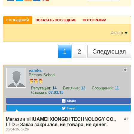
СООБЩЕНИЙ
ПОКАЗАТЬ ПОСЛЕДНИЕ
ФОТОГРАФИИ
Фильтр
1
2
Следующая
valeks
Primary School
Репутация:
14
Влияние:
12
Сообщений:
11
С нами с
07.03.15
Share
Tweet
Магазин «HUAMEI XIONGDI TECHNOLOGY CO.,
#1
LTD.» Заказ закрылся, не товара, не денег..
03-04-15, 07:26