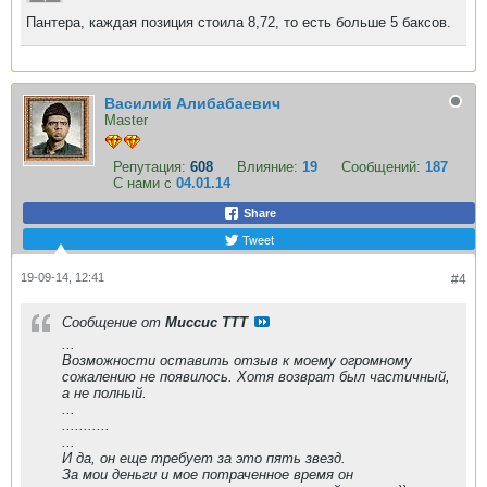
Пантера, каждая позиция стоила 8,72, то есть больше 5 баксов.
Василий Алибабаевич
Master
Репутация:
608
Влияние:
19
Сообщений:
187
С нами с
04.01.14
Share
Tweet
19-09-14, 12:41
#4
Сообщение от
Миссис ТТТ
...
Возможности оставить отзыв к моему огромному
сожалению не появилось. Хотя возврат был частичный,
а не полный.
...
...........
...
И да, он еще требует за это пять звезд.
За мои деньги и мое потраченное время он