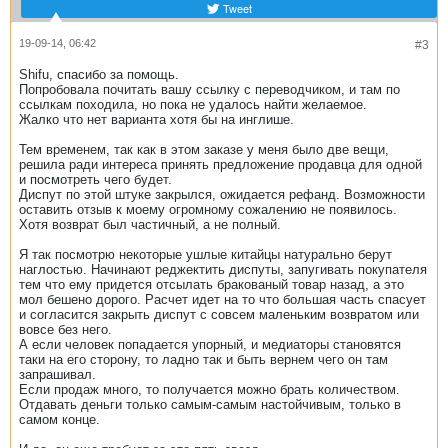
Tweet
19-09-14, 06:42
#3
Shifu, спасибо за помощь.
Попробовала почитать вашу ссылку с переводчиком, и там по
ссылкам походила, но пока не удалось найти желаемое.
Жалко что нет варианта хотя бы на инглише.
Тем временем, так как в этом заказе у меня было две вещи,
решила ради интереса принять предложение продавца для одной
и посмотреть чего будет.
Диспут по этой штуке закрылся, ожидается рефанд. Возможности
оставить отзыв к моему огромному сожалению не появилось.
Хотя возврат был частичный, а не полный.
Я так посмотрю некоторые ушлые китайцы натурально берут
наглостью. Начинают реджектить диспуты, запугивать покупателя
тем что ему придется отсылать бракованый товар назад, а это
мол бешено дорого. Расчет идет на то что большая часть спасует
и согласится закрыть диспут с совсем маленьким возвратом или
вовсе без него.
А если человек попадается упорный, и медиаторы становятся
таки на его сторону, то ладно так и быть вернем чего он там
запрашивал.
Если продаж много, то получается можно брать количеством.
Отдавать деньги только самым-самым настойчивым, только в
самом конце.