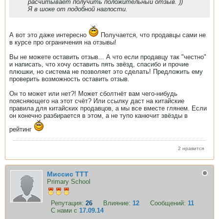
расчитывает получить положительный отзыв. ))
Я в шоке от подобной наглости.
А вот это даже интересно
Получается, что продавцы сами не
в курсе про ограничения на отзывы!
Вы не можете оставить отзыв... А что если продавцу так "честно"
и написать, что хочу оставить пять звёзд, спасибо и прочие
плюшки, но система не позволяет это сделать! Предложить ему
проверить возможность оставить отзыв.
Он то может или нет?! Может сболтнёт вам чего-нибудь
поясняющего на этот счёт? Или ссылку даст на китайские
правила для китайских продавцов, а мы все вместе глянем. Если
он конечно разбирается в этом, а не тупо канючит звёзды в
рейтинг
2 нравится
Миссис ТТТ
Primary School
Репутация:
26
Влияние:
12
Сообщений:
11
С нами с
17.09.14