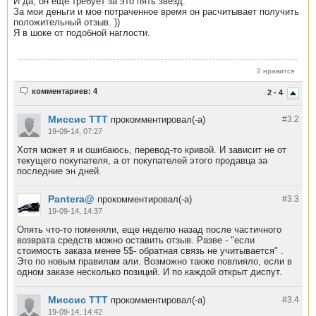
И да, он еще требует за это пять звезд.
За мои деньги и мое потраченное время он расчитывает получить
положительный отзыв. ))
Я в шоке от подобной наглости.
2 нравится
комментариев: 4
2 - 4
Миссис ТТТ
прокомментировал(-а)
#3.
2
19-09-14, 07:27
Хотя может я и ошибаюсь, перевод-то кривой. И зависит не от
текущего покупателя, а от покупателей этого продавца за
последние эн дней.
Pantera@
прокомментировал(-а)
#3.
3
19-09-14, 14:37
Опять что-то поменяли, еще неделю назад после частичного
возврата средств можно оставить отзыв. Разве - "если
стоимость заказа менее 5$- обратная связь не учитывается" .
Это по новым правилам али. Возможно также повлияло, если в
одном заказе несколько позиций. И по каждой открыт диспут.
Миссис ТТТ
прокомментировал(-а)
#3.
4
19-09-14, 14:42