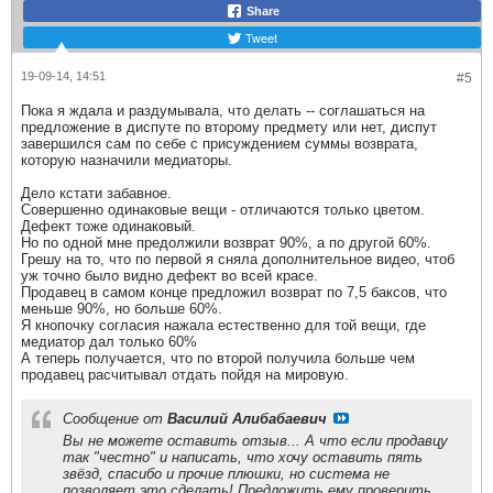
Share
Tweet
19-09-14, 14:51
#5
Пока я ждала и раздумывала, что делать -- соглашаться на
предложение в диспуте по второму предмету или нет, диспут
завершился сам по себе с присуждением суммы возврата,
которую назначили медиаторы.
Дело кстати забавное.
Совершенно одинаковые вещи - отличаются только цветом.
Дефект тоже одинаковый.
Но по одной мне предолжили возврат 90%, а по другой 60%.
Грешу на то, что по первой я сняла дополнительное видео, чтоб
уж точно было видно дефект во всей красе.
Продавец в самом конце предложил возврат по 7,5 баксов, что
меньше 90%, но больше 60%.
Я кнопочку согласия нажала естественно для той вещи, где
медиатор дал только 60%
А теперь получается, что по второй получила больше чем
продавец расчитывал отдать пойдя на мировую.
Сообщение от
Василий Алибабаевич
Вы не можете оставить отзыв... А что если продавцу
так "честно" и написать, что хочу оставить пять
звёзд, спасибо и прочие плюшки, но система не
позволяет это сделать! Предложить ему проверить