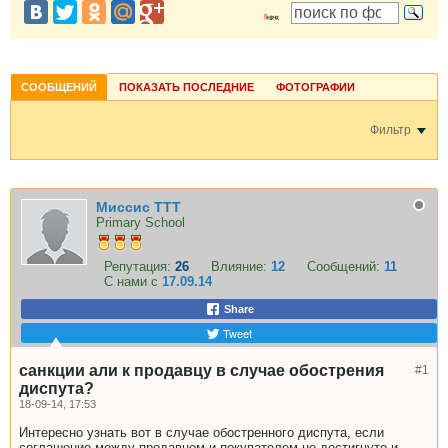
СООБЩЕНИЙ
ПОКАЗАТЬ ПОСЛЕДНИЕ
ФОТОГРАФИИ
Фильтр
Миссис ТТТ
Primary School
Репутация:
26
Влияние:
12
Сообщений:
11
С нами с
17.09.14
Share
Tweet
санкции али к продавцу в случае обострения
#1
диспута?
18-09-14, 17:53
Интересно узнать вот в случае обостренного диспута, если
соглашение между продавцом и покупателем не достигнуто и