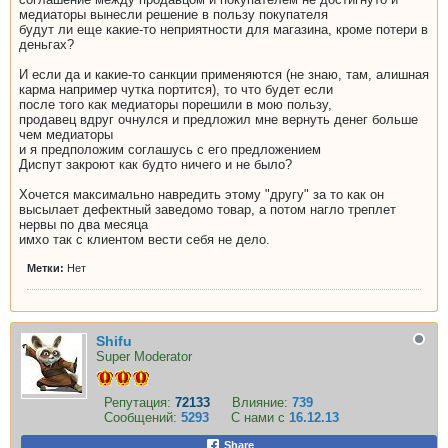
медиаторы вынесли решение в пользу покупателя
будут ли еще какие-то неприятности для магазина, кроме потери в
деньгах?
И если да и какие-то санкции применяются (не знаю, там, алишная
карма например чутка портится), то что будет если
после того как медиаторы порешили в мою пользу,
продавец вдруг очнулся и предложил мне вернуть денег больше
чем медиаторы
и я предположим соглашусь с его предложением
Диспут закроют как будто ничего и не было?
Хочется максимально навредить этому "другу" за то как он
высылает дефектный заведомо товар, а потом нагло треплет
нервы по два месяца
имхо так с клиентом вести себя не дело.
Метки:
Нет
Shifu
Super Moderator
Репутация:
72133
Влияние:
739
Сообщений:
5293
С нами с
16.12.13
Share