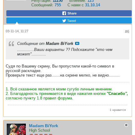
Репутация:
11150
Влияние:
123
Сообщений:
755
С нами с
31.10.14
Share
Tweet
03-11-14, 11:27
#6
Сообщение от
Madam BiYork
..............Ваши варианты ?? Подскажите "кто чем
может"............
Судя по Вашему скрину, Вы пропустили какой-то символ в
русской раскладке.
Проверьте текст еще раз.......на скрине мелко, не видно.........
1. Всё сказанное является моим сугубо личным мнением.
2. Благодарность принимается в виде нажатия кнопки
"
Спасибо
",
согласно пункту 1.8 правил форума.
1 нравится
Madam BiYork
High School