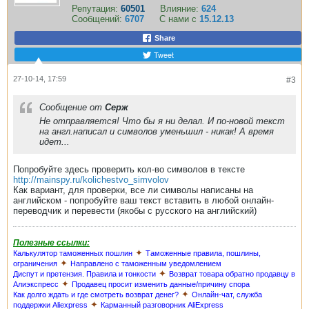
Репутация:
60501
Влияние:
624
Сообщений:
6707
С нами с
15.12.13
Share
Tweet
27-10-14, 17:59
#3
Сообщение от
Серж
Не отправляется! Что бы я ни делал. И по-новой текст
на англ.написал и символов уменьшил - никак! А время
идет...
Попробуйте здесь проверить кол-во символов в тексте
http://mainspy.ru/kolichestvo_simvolov
Как вариант, для проверки, все ли символы написаны на
английском - попробуйте ваш текст вставить в любой онлайн-
переводчик и перевести (якобы с русского на английский)
Полезные ссылки:
✦
Калькулятор таможенных пошлин
Таможенные правила, пошлины,
✦
ограничения
Направлено с таможенным уведомлением
✦
Диспут и претензия. Правила и тонкости
Возврат товара обратно продавцу в
✦
Алиэкспресс
Продавец просит изменить данные/причину спора
✦
Как долго ждать и где смотреть возврат денег?
Онлайн-чат, служба
✦
поддержки Aliexpress
Карманный разговорник AliExpress