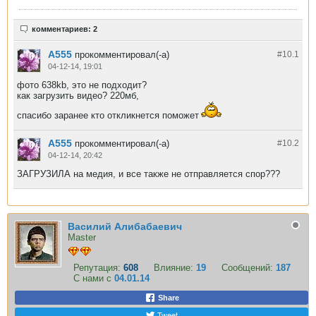
комментариев: 2
A555
прокомментировал(-а)
#10.
1
04-12-14, 19:01
фото 638kb, это не подходит?
как загрузить видео? 220мб,
спасибо заранее кто откликнется поможет
A555
прокомментировал(-а)
#10.
2
04-12-14, 20:42
ЗАГРУЗИЛА на медия, и все также не отправляется спор???
Василий Алибабаевич
Master
Репутация:
608
Влияние:
19
Сообщений:
187
С нами с
04.01.14
Share
Tweet