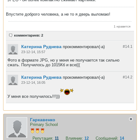
Впустите доброго человека, а не то я дверь выломаю!
1 нравится
комментариев: 2
Катерина Руднева
прокомментировал(-а)
#14.
1
23-12-14, 15:57
Фото в формате JPG, но у меня не получается так сильно
сжать. Получилось до 1015Кб и все(((
Катерина Руднева
прокомментировал(-а)
#14.
2
23-12-14, 16:05
У меня все получилось!!!)))
Гаркавенко
Primary School
Репутация:
11
Влияние:
12
Сообщений:
14