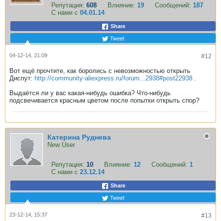
Репутация:
608
Влияние:
19
Сообщений:
187
С нами с
04.01.14
Share
Tweet
04-12-14, 21:09
#12
Вот ещё прочтите, как боролись с невозможностью открыть
Диспут:
http://community-aliexpress.ru/forum...2938#post22938
.
Выдаётся ли у вас какая-нибудь ошибка? Что-нибудь
подсвечивается красным цветом после попытки открыть спор?
Катерина Руднева
New User
Репутация:
10
Влияние:
12
Сообщений:
1
С нами с
23.12.14
Share
Tweet
23-12-14, 15:37
#13