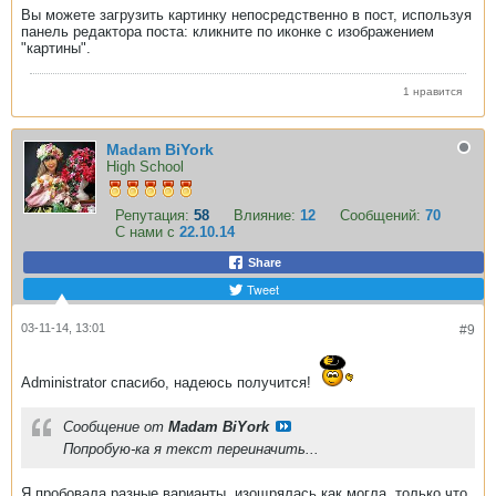
Вы можете загрузить картинку непосредственно в пост, используя
панель редактора поста: кликните по иконке с изображением
"картины".
1 нравится
Madam BiYork
High School
Репутация:
58
Влияние:
12
Сообщений:
70
С нами с
22.10.14
Share
Tweet
03-11-14, 13:01
#9
Administrator спасибо, надеюсь получится!
Сообщение от
Madam BiYork
Попробую-ка я текст переиначить...
Я пробовала разные варианты, изощрялась как могла, только что