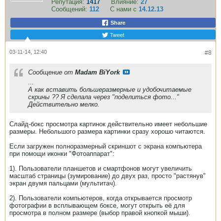
Репутация:
1417
Влияние:
27
Сообщений:
112
С нами с
14.12.13
Share
Tweet
03-11-14, 12:40
#8
Сообщение от
Madam BiYork
...
А как вставить большеразмерные и удобочитаемые
скрины ?? Я сделала через "поделиться фото..."
Действительно мелко.
Слайд-бокс просмотра картинок действительно имеет небольшие
размеры. Небольшого размера картинки сразу хорошо читаются.
Если загружен полноразмерный скриншот с экрана компьютера
при помощи иконки "Фотоаппарат":
1). Пользователи планшетов и смартфонов могут увеличить
масштаб страницы (зумирование) до двух раз, просто "растянув"
экран двумя пальцами (мультитач).
2). Пользователи компьютеров, когда открывается просмотр
фотографии в всплывающем боксе, могут открыть её для
просмотра в полном размере (выбор правой кнопкой мыши).