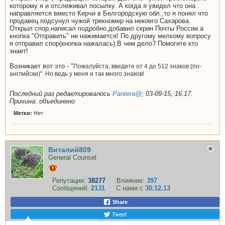
которому я и отслеживал посылку. А когда я увидел что она
направляется вместо Керчи в Белгородскую обл.,то я понял что
продавец подсунул чужой трекномер на некоего Сахарова.
Открыл спор,написал подробно,добавил скрин Почты России.а
кнопка "Отправить" не нажимается! По другому мелкому вопросу
я отправил спор(кнопка нажалась).В чем дело? Помогите кто
знает!
Возникает вот это - "
Пожалуйста, введите от 4 до 512 знаков (по-
английски)". Но ведь у меня и так много знаков!
Последний раз редактировалось
Pantera@
;
03-09-15, 16:17
.
Причина:
объединено
Метки:
Нет
Виталий809
General Counsel
Репутация:
38277
Влияние:
397
Сообщений:
2131
С нами с
30.12.13
Share
Tweet