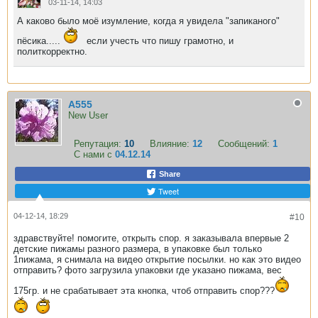
03-11-14, 14:03
А каково было моё изумление, когда я увидела "запиканого"
пёсика.....
если учесть что пишу грамотно, и
политкорректно.
A555
New User
Репутация:
10
Влияние:
12
Сообщений:
1
С нами с
04.12.14
Share
Tweet
04-12-14, 18:29
#10
здравствуйте! помогите, открыть спор. я заказывала впервые 2
детские пижамы разного размера, в упаковке был только
1пижама, я снимала на видео открытие посылки. но как это видео
отправить? фото загрузила упаковки где указано пижама, вес
175гр. и не срабатывает эта кнопка, чтоб отправить спор???