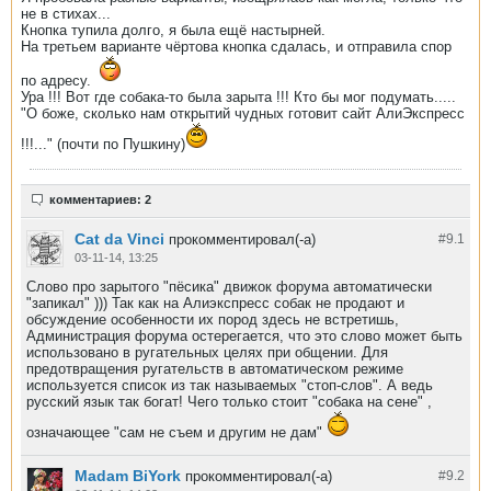
не в стихах...
Кнопка тупила долго, я была ещё настырней.
На третьем варианте чёртова кнопка сдалась, и отправила спор
по адресу.
Ура !!! Вот где собака-то была зарыта !!! Кто бы мог подумать.....
"О боже, сколько нам открытий чудных готовит сайт АлиЭкспресс
!!!..." (почти по Пушкину)
комментариев: 2
Cat da Vinci
прокомментировал(-а)
#9.
1
03-11-14, 13:25
Слово про зарытого "пёсика" движок форума автоматически
"запикал" ))) Так как на Алиэкспресс собак не продают и
обсуждение особенности их пород здесь не встретишь,
Администрация форума остерегается, что это слово может быть
использовано в ругательных целях при общении. Для
предотвращения ругательств в автоматическом режиме
используется список из так называемых "стоп-слов". А ведь
русский язык так богат! Чего только стоит "собака на сене" ,
означающее "сам не съем и другим не дам"
Madam BiYork
прокомментировал(-а)
#9.
2