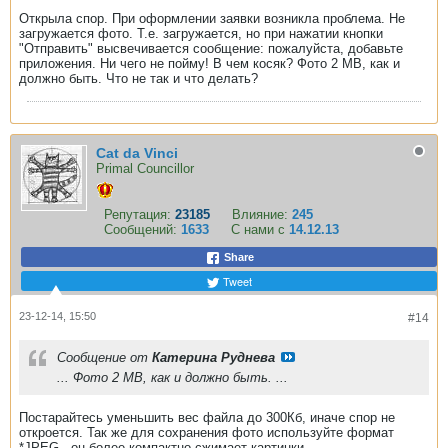
Открыла спор. При оформлении заявки возникла проблема. Не
загружается фото. Т.е. загружается, но при нажатии кнопки
"Отправить" высвечивается сообщение: пожалуйста, добавьте
приложения. Ни чего не пойму! В чем косяк? Фото 2 МВ, как и
должно быть. Что не так и что делать?
Cat da Vinci
Primal Councillor
Репутация:
23185
Влияние:
245
Сообщений:
1633
С нами с
14.12.13
Share
Tweet
23-12-14, 15:50
#14
Сообщение от
Катерина Руднева
... Фото 2 МВ, как и должно быть. ...
Постарайтесь уменьшить вес файла до 300Кб, иначе спор не
откроется. Так же для сохранения фото используйте формат
*JPEG - он более компактно сжимает картинки.