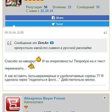
Репутация:
58
Влияние:
12
Сообщений:
70
С нами с
22.10.14
Share
Tweet
03-11-14, 11:55
#7
Сообщение от
DimAn
пропустили какой-то символ в русской раскладке.
Спасибо за наводку!
И за оперативность! Попробую-ка я текст
переиначить...
А как вставить большеразмерные и удобочитаемые скрины ?? Я
сделала через "поделиться фото..." Действительно мелко.
Aliexpress Buyer Forum
Administrator