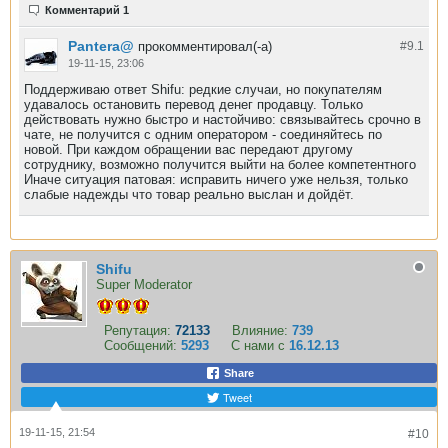
Комментарий 1
Pantera@
прокомментировал(-а)
#9.
1
19-11-15, 23:06
Поддерживаю ответ Shifu: редкие случаи, но покупателям
удавалось остановить перевод денег продавцу. Только
действовать нужно быстро и настойчиво: связывайтесь срочно в
чате, не получится с одним оператором - соединяйтесь по
новой. При каждом обращении вас передают другому
сотруднику, возможно получится выйти на более компетентного
Иначе ситуация патовая: исправить ничего уже нельзя, только
слабые надежды что товар реально выслан и дойдёт.
Shifu
Super Moderator
Репутация:
72133
Влияние:
739
Сообщений:
5293
С нами с
16.12.13
Share
Tweet
19-11-15, 21:54
#10