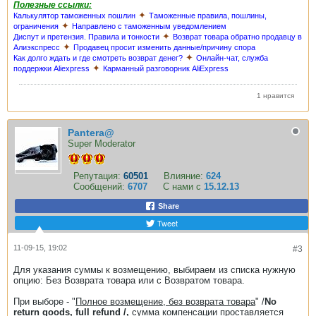
Полезные ссылки:
✦
Калькулятор таможенных пошлин
Таможенные правила, пошлины,
✦
ограничения
Направлено с таможенным уведомлением
✦
Диспут и претензия. Правила и тонкости
Возврат товара обратно продавцу в
✦
Алиэкспресс
Продавец просит изменить данные/причину спора
✦
Как долго ждать и где смотреть возврат денег?
Онлайн-чат, служба
✦
поддержки Aliexpress
Карманный разговорник AliExpress
1 нравится
Pantera@
Super Moderator
Репутация:
60501
Влияние:
624
Сообщений:
6707
С нами с
15.12.13
Share
Tweet
11-09-15, 19:02
#3
Для указания суммы к возмещению, выбираем из списка нужную
опцию: Без Возврата товара или с Возвратом товара.
При выборе - "
Полное возмещение, без возврата товара
" /
No
return goods, full refund /,
сумма компенсации проставляется