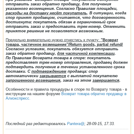
отправить заказ обратно продавцу, для получения
указанного возмещения. Согласно Правилам площадки,
расходы на доставку несёт покупатель
. В ситуации, когда
спор принят продавцом, считается, что договоренность
достигнута: покупатель обязан в ограниченный срок
отправить заказ и предоставить трек-номер. Отменить
принятое решение не позволяется возможным.
Предельно внимательно нужно отнестись к пункту:
"Возврат
товара, частичное возмещение"
/
Return goods, partial refund/
Согласно условиям, покупатель обязуется отправить
заказ обратно продавцу,
для частичной компенсации
.
По Правилам Возврата товара в споре: покупатель
предоставляет трек-номер отправления, продавец должен
подтвердить получение в течении установленного срока
доставки. С
подтверждением
продавца: спор
автоматически
закрывается
с выплатой покупателю
запрошенного возмещения
, заказ на этом
завершается
.
Особенности и правила процедуры в споре по Возврату товара - в
инструкции на нашем форуме
Возврат товара обратно продавцу в
Алиэкспресс.
Последний раз редактировалось
Pantera@
;
28-09-15, 17:33
.