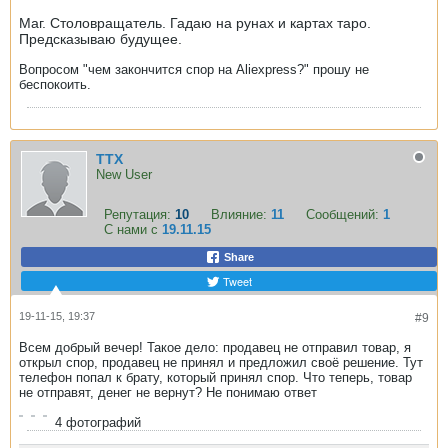
Маг. Столовращатель. Гадаю на рунах и картах таро.
Предсказываю будущее.
Вопросом "чем закончится спор на Aliexpress?" прошу не
беспокоить.
ТТХ
New User
Репутация:
10
Влияние:
11
Сообщений:
1
С нами с
19.11.15
Share
Tweet
19-11-15, 19:37
#9
Всем добрый вечер! Такое дело: продавец не отправил товар, я
открыл спор, продавец не принял и предложил своё решение. Тут
телефон попал к брату, который принял спор. Что теперь, товар
не отправят, денег не вернут? Не понимаю ответ
4
фотографий