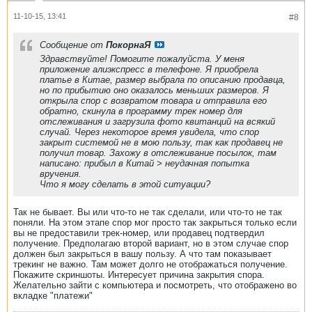
11-10-15, 13:41
#8
Сообщение от
ПокорнаЯ
Здравствуйте! Помогите пожалуйста. У меня
приложение алиэкспресс в телефоне. Я приобрела
платье в Китае, размер выбрала по описанию продавца,
но по прибытию оно оказалось меньших размеров. Я
открыла спор с возвратом товара и отправила его
обратно, скинула в программу трек номер для
отслеживания и загрузила фото квитанций на всякий
случай. Через некоторое время увидела, что спор
закрыт системой не в мою пользу, так как продавец не
получил товар. Захожу в отслеживание посылок, там
написано: прибыл в Китай > неудачная попытка
вручения.
Что я могу сделать в этой ситуации?
Так не бывает. Вы или что-то не так сделали, или что-то не так
поняли. На этом этапе спор мог просто так закрыться только если
вы не предоставили трек-номер, или продавец подтвердил
получение. Предполагаю второй вариант, но в этом случае спор
должен был закрыться в вашу пользу. А что там показывает
трекинг не важно. Там может долго не отображаться получение.
Покажите скриншоты. Интересует причина закрытия спора.
Желательно зайти с компьютера и посмотреть, что отображено во
вкладке "платежи"