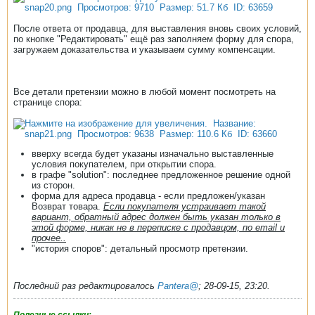
После ответа от продавца, для выставления вновь своих условий,
по кнопке "Редактировать" ещё раз заполняем форму для спора,
загружаем доказательства и указываем сумму компенсации.
Все детали претензии можно в любой момент посмотреть на
странице спора:
вверху всегда будет указаны изначально выставленные
условия покупателем, при открытии спора.
в графе "solution": последнее предложенное решение одной
из сторон.
форма для адреса продавца - если предложен/указан
Возврат товара.
Если покупателя устраивает такой
вариант, обратный адрес должен быть указан только в
этой форме, никак не в переписке с продавцом, по email и
прочее..
"история споров": детальный просмотр претензии.
Последний раз редактировалось
Pantera@
;
28-09-15, 23:20
.
Полезные ссылки: