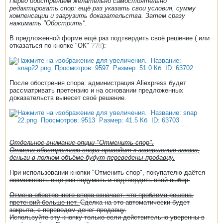
Перед обострением желательно самостоятельно
редактировать спор: ещё раз указать свои условия, сумму
компенсации и загрузить доказательства. Затем сразу
нажимать "Обострить".
В предложенной форме ещё раз подтвердить своё решение ( или
отказаться по кнопке "ОК"
??!!
):
После обострения спора: администрация Aliexpress будет
рассматривать претензию и на основании предложенных
доказательств вынесет своё решение.
Отдельное внимание опции "Отменить спор".
Отмена обостренного спора приводит к завершению заказа,
деньги в полном объёме будут переведены продавцу.
При использовании кнопки "Отменить спор", покупателю даётся
возможность ещё раз подумать и подтвердить свой выбор:
Отмена обостренного спора означает, что проблема решена,
претензий больше нет.
Сделка на это автоматически будет
закрыта, с переводом денег продавцу.
Используйте эту кнопку только если действительно уверенны в