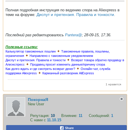
Полная подробная инструкция по ведению спора на Aliexpress в
Диспут и претензия. Правила и тонкости.
теме на форуме:
Последний раз редактировалось
Pantera@
;
28-09-15, 17:36
.
Полезные ссылки:
✦
Калькулятор таможенных пошлин
Таможенные правила, пошлины,
✦
ограничения
Направлено с таможенным уведомлением
✦
Диспут и претензия. Правила и тонкости
Возврат товара обратно продавцу в
✦
Алиэкспресс
Продавец просит изменить данные/причину спора
✦
Как долго ждать и где смотреть возврат денег?
Онлайн-чат, служба
✦
поддержки Aliexpress
Карманный разговорник AliExpress
1 нравится
ПокорнаЯ
New User
Репутация:
10
Влияние:
11
Сообщений:
1
С нами с
11.10.15
Share