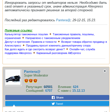
Игнорировать запросы от медиаторов нельзя. Необходимо дать
свой ответ в указанный срок, иначе администрация Aliexpress
автоматически признает решение за второй стороной.
Последний раз редактировалось
Pantera@
;
29-12-15, 15:23
.
Полезные ссылки:
✦
Калькулятор таможенных пошлин
Таможенные правила, пошлины,
✦
ограничения
Направлено с таможенным уведомлением
✦
Диспут и претензия. Правила и тонкости
Возврат товара обратно продавцу в
✦
Алиэкспресс
Продавец просит изменить данные/причину спора
✦
Как долго ждать и где смотреть возврат денег?
Онлайн-чат, служба
✦
поддержки Aliexpress
Карманный разговорник AliExpress
Pantera@
Super Moderator
Репутация:
60501
Влияние:
624
Сообщений:
6707
С нами с
15.12.13
Share
Tweet