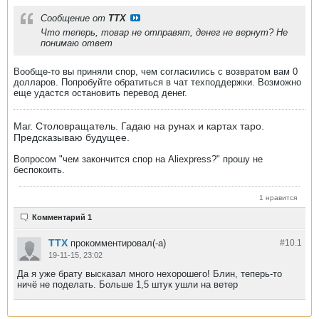
Сообщение от
ТТХ
Что теперь, товар не отправят, денег не вернут? Не
понимаю ответ
Вообще-то вы приняли спор, чем согласились с возвратом вам 0
долларов. Попробуйте обратиться в чат техподдержки. Возможно
еще удастся остановить перевод денег.
Маг. Столовращатель. Гадаю на рунах и картах таро.
Предсказываю будущее.
Вопросом "чем закончится спор на Aliexpress?" прошу не
беспокоить.
1 нравится
Комментарий 1
ТТХ
прокомментировал(-а)
#10.
1
19-11-15, 23:02
Да я уже брату высказал много нехорошего! Блин, теперь-то
ничё не поделать. Больше 1,5 штук ушли на ветер