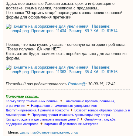
Здесь все основные Условия заказа: срок и информация о
доставке, сумма сделки, переписка с продавцом..
По кнопке
"Открыть спор"
переходим к заполнению основной
формы для оформления претензии.
Первое, что нам нужно указать - основную категорию проблемы:
"Товар получен: ДА или НЕТ".
Лишь затем будет возможность перейти дальше для заполнения
формы.
Последний раз редактировалось
Pantera@
;
30-09-15, 12:42
.
Полезные ссылки:
✦
Калькулятор таможенных пошлин
Таможенные правила, пошлины,
✦
ограничения
Направлено с таможенным уведомлением
✦
Диспут и претензия. Правила и тонкости
Возврат товара обратно продавцу в
✦
Алиэкспресс
Продавец просит изменить данные/причину спора
✦
Как долго ждать и где смотреть возврат денег?
Онлайн-чат, служба
✦
поддержки Aliexpress
Карманный разговорник AliExpress
Метки:
диспут
,
мобильное приложение
,
спор