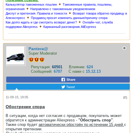
✦
Калькулятор таможенных пошлин
Таможенные правила, пошлины,
✦
ограничения
Направлено с таможенным уведомлением
✦
Диспут и претензия. Правила и тонкости
Возврат товара обратно продавцу в
✦
Алиэкспресс
Продавец просит изменить данные/причину спора
✦
Как долго ждать и где смотреть возврат денег?
Онлайн-чат, служба
✦
поддержки Aliexpress
Карманный разговорник AliExpress
Pantera@
Super Moderator
Репутация:
60501
Влияние:
624
Сообщений:
6707
С нами с
15.12.13
Share
Tweet
11-09-15, 19:05
#5
Обострение спора
В ситуации, когда нет согласия с продавцом, покупатель может
обратится к администрации Aliexpress -
"Обострить спор"
.
Также спор будет
автоматически обострён по истечении 15 дней
с
открытия претензии.