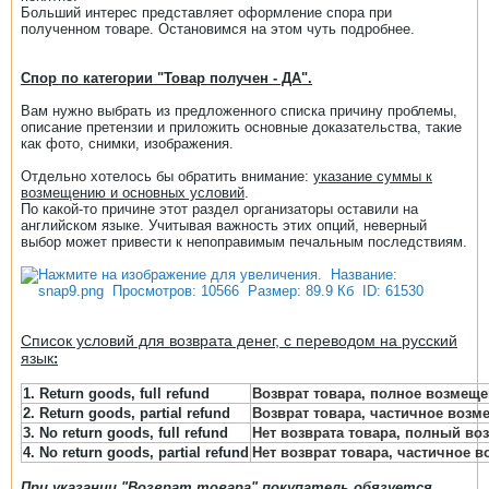
Больший интерес представляет оформление спора при
полученном товаре. Остановимся на этом чуть подробнее.
Спор по категории "Товар получен - ДА".
Вам нужно выбрать из предложенного списка причину проблемы,
описание претензии и приложить основные доказательства, такие
как фото, снимки, изображения.
Отдельно хотелось бы обратить внимание:
указание суммы к
возмещению и основных условий
.
По какой-то причине этот раздел организаторы оставили на
английском языке. Учитывая важность этих опций, неверный
выбор может привести к непоправимым печальным последствиям.
Список условий для возврата денег, с переводом на русский
язык
:
1. Return goods, full refund
Возврат товара, полное возмещ
2. Return goods, partial refund
Возврат товара, частичное возм
3. No return goods, full refund
Нет возврата товара, полный во
4. No return goods, partial refund
Нет возврат товара, частичное 
При указании "Возврат товара" покупатель обязуется