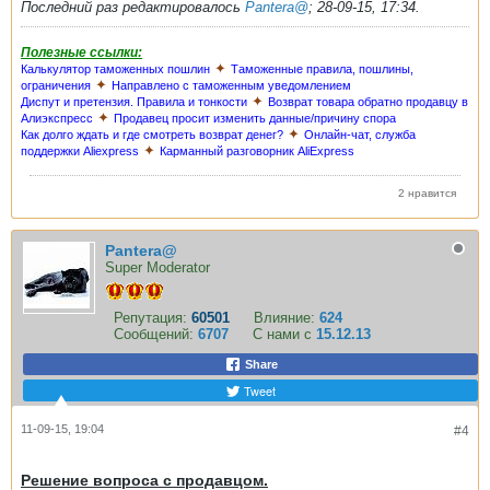
Последний раз редактировалось
Pantera@
;
28-09-15, 17:34
.
Полезные ссылки:
✦
Калькулятор таможенных пошлин
Таможенные правила, пошлины,
✦
ограничения
Направлено с таможенным уведомлением
✦
Диспут и претензия. Правила и тонкости
Возврат товара обратно продавцу в
✦
Алиэкспресс
Продавец просит изменить данные/причину спора
✦
Как долго ждать и где смотреть возврат денег?
Онлайн-чат, служба
✦
поддержки Aliexpress
Карманный разговорник AliExpress
2 нравится
Pantera@
Super Moderator
Репутация:
60501
Влияние:
624
Сообщений:
6707
С нами с
15.12.13
Share
Tweet
11-09-15, 19:04
#4
Решение вопроса с продавцом.