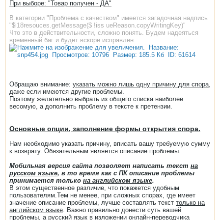
При выборе: "Товар получен - ДА"
В категории "Проблема с качеством" имеется загадочная надпись
"$i18resouces.getMessage($ !iss ueReason.copyWritingKey)"
Что это в действительности, сложно понять. Будем надеяться
временный баг и будет вскоре исправлен.
Обращаю внимание:
указать можно лишь одну причину для спора
,
даже если имеются другие проблемы.
Поэтому желательно выбрать из общего списка наиболее
весомую, а дополнить проблему в тексте к претензии.
Основные опции, заполнение формы открытия спора.
Нам необходимо указать причину, вписать вашу требуемую сумму
к возврату. Обязательным является описание проблемы.
Мобильная версия сайта позволяет написать текст
на
русском языке
, в то время как с ПК описание проблемы
принимается только
на английском языке
.
В этом существенное различие, что покажется удобным
пользователям.Тем не менее, при сложных спорах, где имеет
значение описание проблемы, лучше составлять текст
только на
английском языке
. Важно правильно донести суть вашей
проблемы, а русский язык в изложении онлайн-переводчика