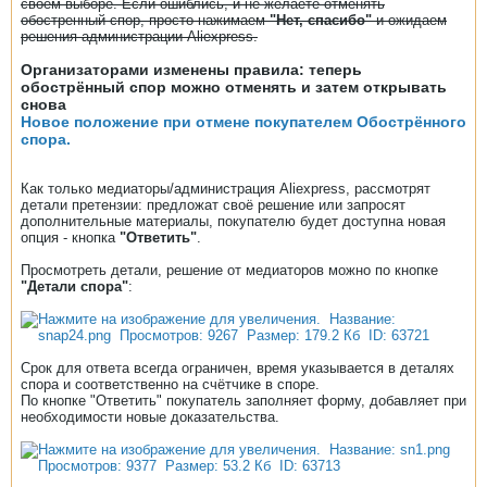
своём выборе. Если ошиблись, и не желаете отменять
обостренный спор, просто нажимаем
"Нет, спасибо"
и ожидаем
решения администрации Aliexpress.
Организаторами изменены правила: теперь
обострённый спор можно отменять и затем открывать
снова
Новое положение при отмене покупателем Обострённого
спора.
Как только медиаторы/администрация Aliexpress, рассмотрят
детали претензии: предложат своё решение или запросят
дополнительные материалы, покупателю будет доступна новая
опция - кнопка
"Ответить"
.
Просмотреть детали, решение от медиаторов можно по кнопке
"Детали спора"
:
Срок для ответа всегда ограничен, время указывается в деталях
спора и соответственно на счётчике в споре.
По кнопке "Ответить" покупатель заполняет форму, добавляет при
необходимости новые доказательства.