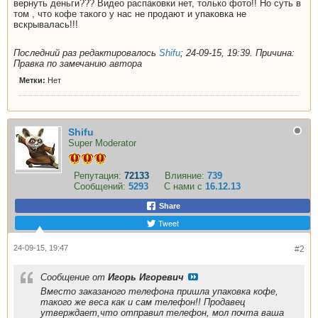
вернуть деньги??? Видео распаковки нет, только фото!! Но суть в
том , что кофе такого у нас не продают и упаковка не
вскрывалась!!!
Последний раз редактировалось
Shifu
;
24-09-15, 19:39
.
Причина:
Правка по замечанию автора
Метки:
Нет
Shifu
Super Moderator
Репутация:
72133
Влияние:
739
Сообщений:
5293
С нами с
16.12.13
Share
Tweet
24-09-15, 19:47
#2
Сообщение от
Игорь Игоревич
Вместо заказаного телефона пришла упаковка кофе,
такого же веса как и сам телефон!! Продавец
утверждает,что отправил телефон, мол почта ваша