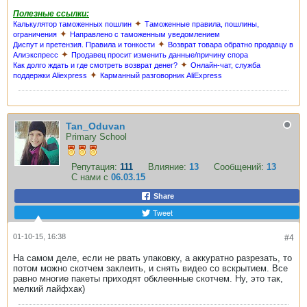
Полезные ссылки:
✦
Калькулятор таможенных пошлин
Таможенные правила, пошлины,
✦
ограничения
Направлено с таможенным уведомлением
✦
Диспут и претензия. Правила и тонкости
Возврат товара обратно продавцу в
✦
Алиэкспресс
Продавец просит изменить данные/причину спора
✦
Как долго ждать и где смотреть возврат денег?
Онлайн-чат, служба
✦
поддержки Aliexpress
Карманный разговорник AliExpress
Tan_Oduvan
Primary School
Репутация:
111
Влияние:
13
Сообщений:
13
С нами с
06.03.15
Share
Tweet
01-10-15, 16:38
#4
На самом деле, если не рвать упаковку, а аккуратно разрезать, то
потом можно скотчем заклеить, и снять видео со вскрытием. Все
равно многие пакеты приходят обклеенные скотчем. Ну, это так,
мелкий лайфхак)