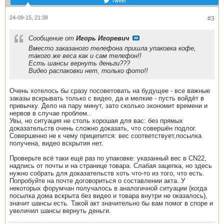
Tweet
24-09-15, 21:38
#3
Сообщение от
Игорь Игоревич
Вместо заказаного телефона пришла упаковка кофе,
такого же веса как и сам телефон!!
Есть шансы вернуть деньги???
Видео распаковки нет, только фото!!
Очень хотелось бы сразу посоветовать на будущее - все важные
заказы вскрывать только с видео, да и мелкие - пусть войдёт в
привычку. Дело на пару минут, зато сколько экономит времени и
нервов в случае проблем..
Увы, но ситуация не столь хорошая для вас: без прямых
доказательств очень сложно доказать, что совершён подлог.
Совершенно не к чему прицепится: вес соответствует,посылка
получена, видео вскрытия нет.
Проверьте всё таки ещё раз по упаковке: указанный вес в CN22,
надпись от почты и на странице товара. Слабая зацепка, но здесь
нужно собрать для доказательств хоть что-то из того, что есть.
Попробуйте на почте договориться о составлении акта. У
некоторых форумчан получалось в аналогичной ситуации (когда
посылка дома вскрыта без видео и товара внутри не оказалось),
значит шансы есть. Такой акт значительно бы вам помог в споре и
увеличил шансы вернуть деньги.