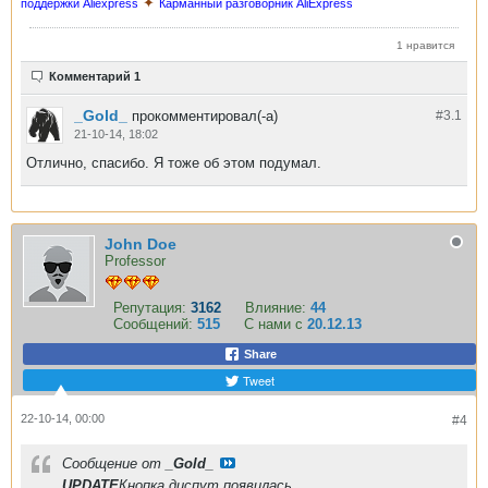
✦
поддержки Aliexpress
Карманный разговорник AliExpress
1 нравится
Комментарий 1
_Gold_
прокомментировал(-а)
#3.
1
21-10-14, 18:02
Отлично, спасибо. Я тоже об этом подумал.
John Doe
Professor
Репутация:
3162
Влияние:
44
Сообщений:
515
С нами с
20.12.13
Share
Tweet
22-10-14, 00:00
#4
Сообщение от
_Gold_
UPDATE
Кнопка диспут появилась.