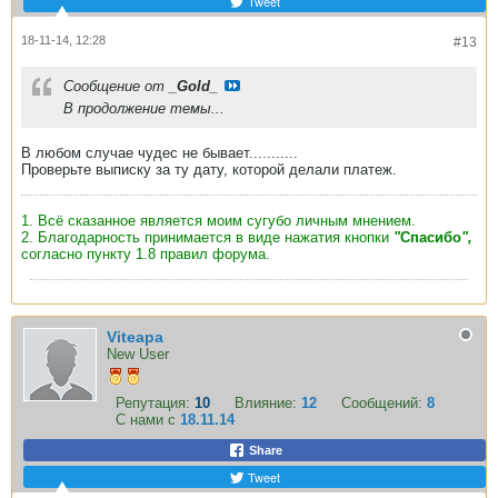
Tweet
18-11-14, 12:28
#13
Сообщение от
_Gold_
В продолжение темы...
В любом случае чудес не бывает...........
Проверьте выписку за ту дату, которой делали платеж.
1. Всё сказанное является моим сугубо личным мнением.
2. Благодарность принимается в виде нажатия кнопки
"
Спасибо
",
согласно пункту 1.8 правил форума.
Viteapa
New User
Репутация:
10
Влияние:
12
Сообщений:
8
С нами с
18.11.14
Share
Tweet