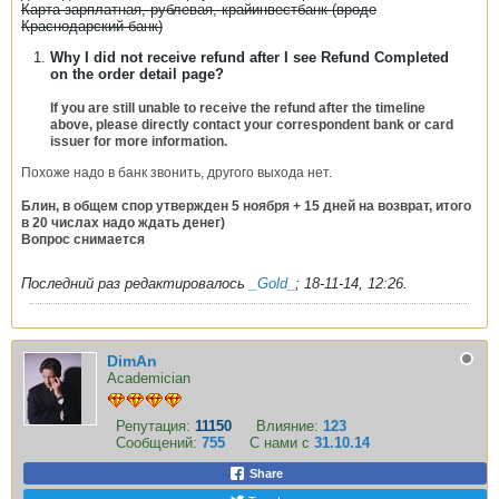
Карта зарплатная, рублевая, крайинвестбанк (вроде
Краснодарский банк)
Why I did not receive refund after I see Refund Completed
on the order detail page?
If you are still unable to receive the refund after the timeline
above, please directly contact your correspondent bank or card
issuer for more information.
Похоже надо в банк звонить, другого выхода нет.
Блин, в общем спор утвержден 5 ноября + 15 дней на возврат, итого
в 20 числах надо ждать денег)
Вопрос снимается
Последний раз редактировалось
_Gold_
;
18-11-14, 12:26
.
DimAn
Academician
Репутация:
11150
Влияние:
123
Сообщений:
755
С нами с
31.10.14
Share