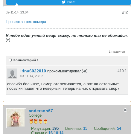
Tweet
02-11-14, 23:04
#10
Проверка трек номера
Я тебе один умный вещь скажу, но только ты не обижайся
.
(с)
1 нравится
Комментарий 1
irina6022010
прокомментировал(-а)
#10.
1
03-11-14, 23:52
спасибо большое, номер отслеживается, а вот на остальные
посылки пишет что неверный, теперь на них открывать спор?
anderson67
College
Репутация:
395
Влияние:
15
Сообщений:
54
С нами с
16.10.14