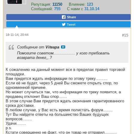
Репутация:
11150
Влияние:
123
Сообщений:
755
С нами с
31.10.14
Share
Tweet
18-11-14, 20:44
#15
Сообщение от
Viteapa
Помогите советом.................. у кого требовать
возврата денег,,.?
К сожалению на данный момент все в пределах правил торговой
площадки.
Вам придется ждать информации по этому треку..........
Если её не будет, через 5 дней Вы сможете открыть спор, по
одноименной причине.
Но может случиться так, что информация по треку появится, а
продавец отклонит Ваш спор.......
В этом случае Вам придется ждать окончания гарантированного
срока доставки.
В любом случае, у Вас есть время полистать форум........
Тут Вы найдете ответы на большинство Ваших будущих
вопросов........
Удачи........
p.s.
Кстати совершенно не факт, что он товар не отправил..........