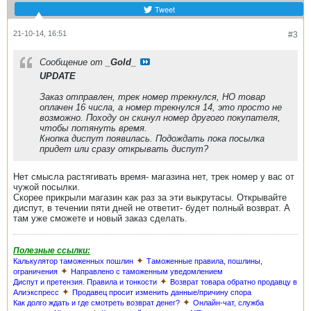
Tweet
21-10-14, 16:51
#3
Сообщение от
_Gold_
UPDATE
Заказ отправлен, трек номер трекнулся, НО товар
оплачен 16 числа, а номер трекнулся 14, это просто не
возможно. Походу он скинул номер другого покупателя,
чтобы потянуть время.
Кнопка диспут появилась. Подождать пока посылка
придет или сразу открывать диспут?
Нет смысла растягивать время- магазина нет, трек номер у вас от
чужой посылки.
Скорее прикрыли магазин как раз за эти выкрутасы. Открывайте
диспут, в течении пяти дней не ответит- будет полный возврат. А
там уже сможете и новый заказ сделать.
Полезные ссылки:
✦
Калькулятор таможенных пошлин
Таможенные правила, пошлины,
✦
ограничения
Направлено с таможенным уведомлением
✦
Диспут и претензия. Правила и тонкости
Возврат товара обратно продавцу в
✦
Алиэкспресс
Продавец просит изменить данные/причину спора
✦
Как долго ждать и где смотреть возврат денег?
Онлайн-чат, служба