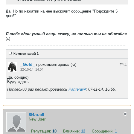
Да. Но по нажатии на нее выскочит сообщение "Подождите 5
дней".
Я тебе один умный вещь скажу, но только ты не обижайся
.
(с)
Комментарий 1
_Gold_
прокомментировал(-а)
#4.
1
22-10-14, 14:04
Да, обидно)
Буду ждать.
Последний раз редактировалось
Pantera@
;
07-11-14, 16:56
.
8Илья9
New User
Репутация:
10
Влияние:
12
Сообщений:
1