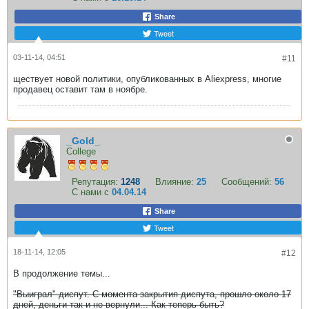
Share
Tweet
03-11-14, 04:51
#11
ществует новой политики, опубликованных в Aliexpress, многие
продавец оставит там в ноябре.
_Gold_
College
Репутация:
1248
Влияние:
25
Сообщений:
56
С нами с
04.04.14
Share
Tweet
18-11-14, 12:05
#12
В продолжение темы...
"Выиграл" диспут. С момента закрытия диспута, прошло около 17
дней, деньги так и не вернули... Как теперь быть?