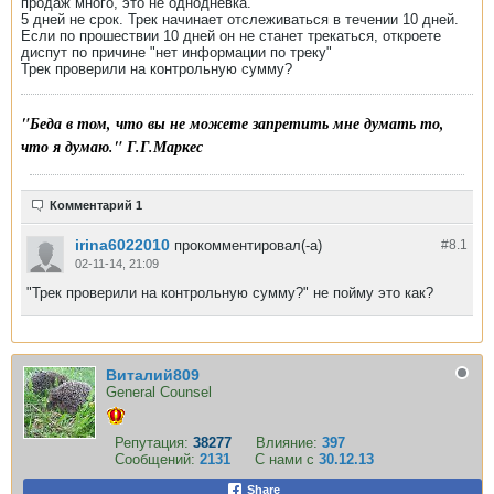
продаж много, это не однодневка.
5 дней не срок. Трек начинает отслеживаться в течении 10 дней.
Если по прошествии 10 дней он не станет трекаться, откроете
диспут по причине "нет информации по треку"
Трек проверили на контрольную сумму?
"Беда в том, что вы не можете запретить мне думать то,
что я думаю." Г.Г.Маркес
Комментарий 1
irina6022010
прокомментировал(-а)
#8.
1
02-11-14, 21:09
"Трек проверили на контрольную сумму?" не пойму это как?
Виталий809
General Counsel
Репутация:
38277
Влияние:
397
Сообщений:
2131
С нами с
30.12.13
Share