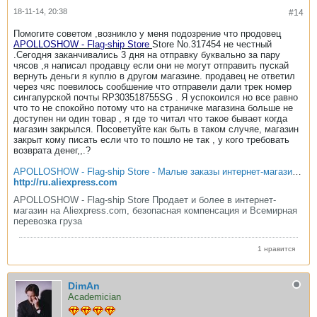
18-11-14, 20:38
#14
Помогите советом ,возникло у меня подозрение что продовец
APOLLOSHOW - Flag-ship Store
Store No.317454 не честный
.Сегодня заканчивались 3 дня на отправку буквально за пару
чясов ,я написал продавцу если они не могут отправить пускай
вернуть деньги я куплю в другом магазине. продавец не ответил
через чяс поевилось сообшение что отправели дали трек номер
сингапурской почты RP303518755SG . Я успокоился но все равно
что то не спокойно потому что на страничке магазина больше не
доступен ни один товар , я где то читал что такое бывает когда
магазин закрылся. Посоветуйте как быть в таком случяе, магазин
закрыт кому писать если что то пошло не так , у кого требовать
возврата денег,,.?
APOLLOSHOW - Flag-ship Store - Малые заказы интернет-магазин, горячий продавая и более на Aliexpress.com | Alibaba Group
http://ru.aliexpress.com
APOLLOSHOW - Flag-ship Store Продает и более в интернет-
магазин на Aliexpress.com, безопасная компенсация и Всемирная
перевозка груза
1 нравится
DimAn
Academician