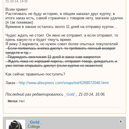
21-10-14, 14:32
Всем привет
Растягивать не буду историю, в общем заказал друг куртку, в
итоге заказ есть, самой странички с товаром нету, магазин удален
(я так понимаю)
Времени в заказе осталось около 11 дней на отправку куртки...
Чудес ждать не стоит. Он явно не отправит, а если отправит, то
хрень какую-то и будет тянуть время.
Я вижу 3 варианта, но нужен совет более опытных покупателей
- Если появилась кнопка диспут, то требовать полный возврат
средств и тд...
- Подождать окончания 11 дней и заказ сам закроется
- Ждать пока не хороший парень, отправит товар, дождаться, и
уже потом открывать диспут (если куртки не окажется)
Как сейчас правильно поступить?
Заказ -
http://www.aliexpress.com/snapshot/6289072048.html
Последний раз редактировалось
_Gold_
;
21-10-14, 16:06
.
Метки:
Нет
_Gold_
College