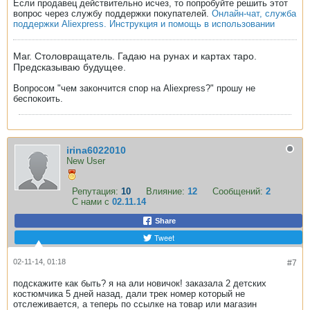
Если продавец действительно исчез, то попробуйте решить этот
вопрос через службу поддержки покупателей.
Онлайн-чат, служба
поддержки Aliexpress. Инструкция и помощь в использовании
Маг. Столовращатель. Гадаю на рунах и картах таро.
Предсказываю будущее.
Вопросом "чем закончится спор на Aliexpress?" прошу не
беспокоить.
irina6022010
New User
Репутация:
10
Влияние:
12
Сообщений:
2
С нами с
02.11.14
Share
Tweet
02-11-14, 01:18
#7
подскажите как быть? я на али новичок! заказала 2 детских
костюмчика 5 дней назад, дали трек номер который не
отслеживается, а теперь по ссылке на товар или магазин