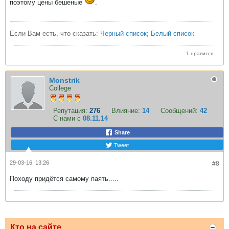
поэтому цены бешеные
.
Если Вам есть, что сказать:
Черный список
;
Белый список
1 нравится
Monstrik
College
Репутация:
276
Влияние:
14
Сообщений:
42
С нами с
08.11.14
Share
Tweet
29-03-16, 13:26
#8
Походу придётся самому паять.....
Кто на сайте