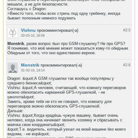
мешали, а не для безопасности.
Соглашусь с Dragon:
>Вместо того, чтобы всех стричь под одну гребенку, иногда
бывает полезным немного подумать
Vishnu
прокомментировал(-а)
#2.
5
30-03-16, 18:59
Monstrik
, разве вопрос был про GSM-глушилку? Не про GPS?
Я понимаю, что моё мнение может показаться кому-то обидным.
Обидным от того, что оно единственно верное.
Monstrik
прокомментировал(-а)
#2.
6
31-03-16, 19:14
Dragon: &quot;А GSM глушилки так вообще популярны у
среднего бизнеса&quot;
Vishnu: &quot;А человек, считающий, что комнату переговоров
можно обезопасить карманной GPS-глушилкой, - не
школота&quot;
Заметь, кроме тебя ни кто не говорил, что комнату для
переговоров можно обезопасить GPS-глушилкой.
Дальше:
Vishnu: &quot;Когда крадёшь чужую машину, бывает очень
неловко, когда она начинает звонить хозяину и сбрасывать с
маячка свои координаты&quot;
&quot;Т.е. водитель, который уехал на моей машине без моего
ведома, - не вор&quot;