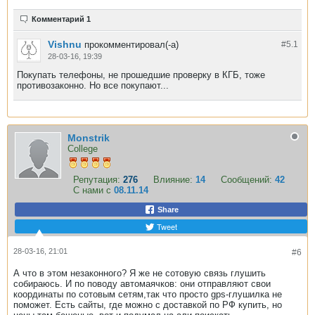
Комментарий 1
Vishnu
прокомментировал(-а)
#5.
1
28-03-16, 19:39
Покупать телефоны, не прошедшие проверку в КГБ, тоже
противозаконно. Но все покупают...
Monstrik
College
Репутация:
276
Влияние:
14
Сообщений:
42
С нами с
08.11.14
Share
Tweet
28-03-16, 21:01
#6
А что в этом незаконного? Я же не сотовую связь глушить
собираюсь. И по поводу автомаячков: они отправляют свои
координаты по сотовым сетям,так что просто gps-глушилка не
поможет. Есть сайты, где можно с доставкой по РФ купить, но