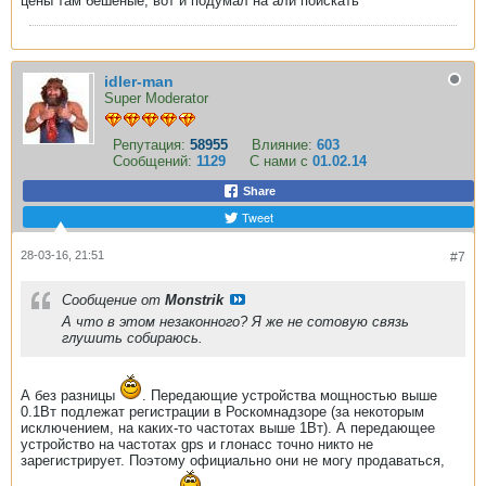
цены там бешеные, вот и подумал на али поискать
idler-man
Super Moderator
Репутация:
58955
Влияние:
603
Сообщений:
1129
С нами с
01.02.14
Share
Tweet
28-03-16, 21:51
#7
Сообщение от
Monstrik
А что в этом незаконного? Я же не сотовую связь
глушить собираюсь.
А без разницы
. Передающие устройства мощностью выше
0.1Вт подлежат регистрации в Роскомнадзоре (за некоторым
исключением, на каких-то частотах выше 1Вт). А передающее
устройство на частотах gps и глонасс точно никто не
зарегистрирует. Поэтому официально они не могу продаваться,