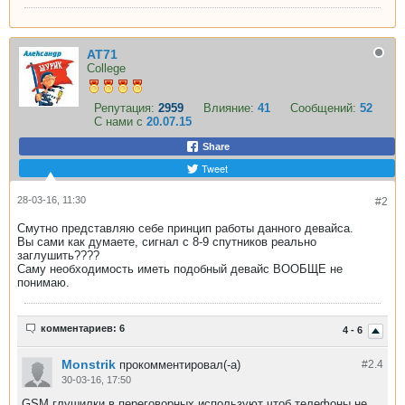
AT71
College
Репутация:
2959
Влияние:
41
Сообщений:
52
С нами с
20.07.15
Share
Tweet
28-03-16, 11:30
#2
Смутно представляю себе принцип работы данного девайса.
Вы сами как думаете, сигнал с 8-9 спутников реально
заглушить????
Саму необходимость иметь подобный девайс ВООБЩЕ не
понимаю.
комментариев: 6
4 - 6
Monstrik
прокомментировал(-а)
#2.
4
30-03-16, 17:50
GSM глушилки в переговорных используют чтоб телефоны не