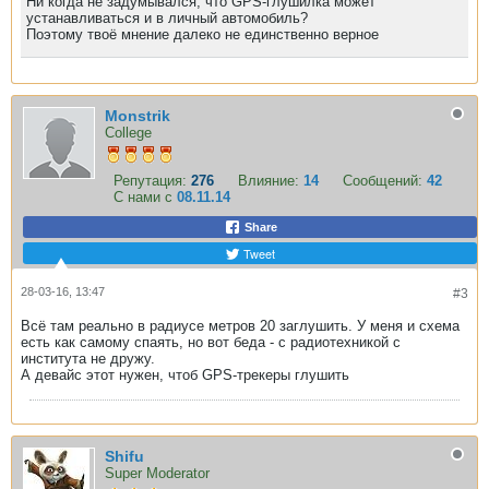
Ни когда не задумывался, что GPS-глушилка может
устанавливаться и в личный автомобиль?
Поэтому твоё мнение далеко не единственно верное
Monstrik
College
Репутация:
276
Влияние:
14
Сообщений:
42
С нами с
08.11.14
Share
Tweet
28-03-16, 13:47
#3
Всё там реально в радиусе метров 20 заглушить. У меня и схема
есть как самому спаять, но вот беда - с радиотехникой с
института не дружу.
А девайс этот нужен, чтоб GPS-трекеры глушить
Shifu
Super Moderator