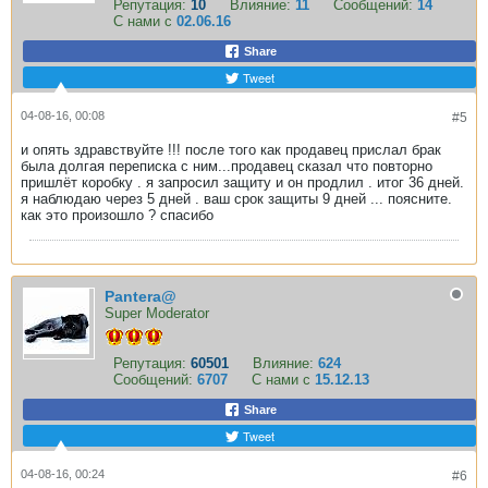
Репутация:
10
Влияние:
11
Сообщений:
14
С нами с
02.06.16
Share
Tweet
04-08-16, 00:08
#5
и опять здравствуйте !!! после того как продавец прислал брак
была долгая переписка с ним...продавец сказал что повторно
пришлёт коробку . я запросил защиту и он продлил . итог 36 дней.
я наблюдаю через 5 дней . ваш срок защиты 9 дней ... поясните.
как это произошло ? спасибо
Pantera@
Super Moderator
Репутация:
60501
Влияние:
624
Сообщений:
6707
С нами с
15.12.13
Share
Tweet
04-08-16, 00:24
#6