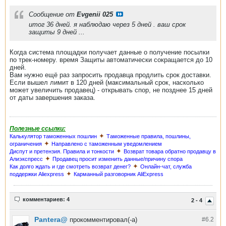
Сообщение от
Evgenii 025
итог 36 дней. я наблюдаю через 5 дней . ваш срок
защиты 9 дней ...
Когда система площадки получает данные о получение посылки
по трек-номеру. время Защиты автоматически сокращается до 10
дней.
Вам нужно ещё раз запросить продавца продлить срок доставки.
Если вышел лимит в 120 дней (максимальный срок, насколько
может увеличить продавец) - открывать спор, не позднее 15 дней
от даты завершения заказа.
Полезные ссылки:
✦
Калькулятор таможенных пошлин
Таможенные правила, пошлины,
✦
ограничения
Направлено с таможенным уведомлением
✦
Диспут и претензия. Правила и тонкости
Возврат товара обратно продавцу в
✦
Алиэкспресс
Продавец просит изменить данные/причину спора
✦
Как долго ждать и где смотреть возврат денег?
Онлайн-чат, служба
✦
поддержки Aliexpress
Карманный разговорник AliExpress
комментариев: 4
2 - 4
Pantera@
прокомментировал(-а)
#6.
2