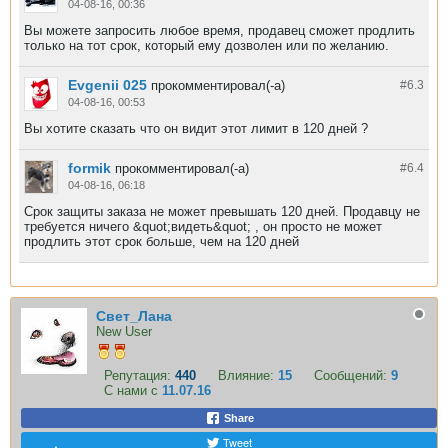
04-08-16, 00:36
Вы можете запросить любое время, продавец сможет продлить
только на тот срок, который ему дозволен или по желанию.
Evgenii 025
прокомментировал(-а)
#6.
3
04-08-16, 00:53
Вы хотите сказать что он видит этот лимит в 120 дней ?
formik
прокомментировал(-а)
#6.
4
04-08-16, 06:18
Срок защиты заказа не может превышать 120 дней. Продавцу не
требуется ничего &quot;видеть&quot; , он просто не может
продлить этот срок больше, чем на 120 дней
Свет_Лана
New User
Репутация:
440
Влияние:
15
Сообщений:
9
С нами с
11.07.16
Share
Tweet