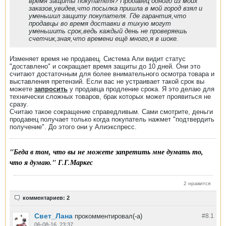
время защиты покупателя? Продавец одного из моих
заказов,увидев,что посылка пришла в мой город взял и
уменьшил защиту покупателя. Где гарантия,что
продавцы во время доставки в тихую могут
уменьшить срок,ведь каждый день не проверяешь
счетчик,зная,что времени ещё много,я в шоке.
Изменяет время не продавец. Система Али видит статус
"доставлено" и сокращает время защиты до 10 дней. Они это
считают достаточным для более внимательного осмотра товара и
выставления претензий. Если вас не устраивает такой срок вы
можете
запросить
у продавца продление срока. Я это делаю для
технически сложных товаров, брак которых может проявиться не
сразу.
Считаю такое сокращение справедливым. Сами смотрите, деньги
продавец получает только когда покупатель нажмет "подтвердить
получение". До этого они у Алиэкспресс.
"Беда в том, что вы не можете запретить мне думать то,
что я думаю." Г.Г.Маркес
2 нравится
комментариев: 2
Свет_Лана
прокомментировал(-а)
#8.
1
06-08-16, 23:37