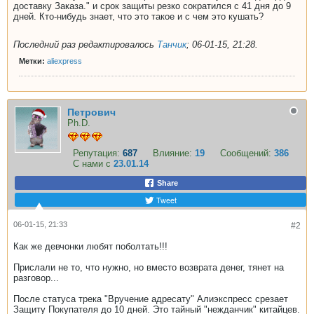
доставку Заказа." и срок защиты резко сократился с 41 дня до 9
дней. Кто-нибудь знает, что это такое и с чем это кушать?
Последний раз редактировалось
Танчик
;
06-01-15, 21:28
.
Метки:
aliexpress
Петрович
Ph.D.
Репутация:
687
Влияние:
19
Сообщений:
386
С нами с
23.01.14
Share
Tweet
06-01-15, 21:33
#2
Как же девчонки любят поболтать!!!
Прислали не то, что нужно, но вместо возврата денег, тянет на
разговор...
После статуса трека "Вручение адресату" Алиэкспресс срезает
Защиту Покупателя до 10 дней. Это тайный "нежданчик" китайцев.