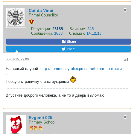
Cat da Vinci
Primal Councillor
Репутация:
23185
Влияние:
245
Сообщений:
1633
С нами с
14.12.13
Share
Tweet
06-01-15, 22:00
#4
На всякий случай:
http://community-aliexpress.ru/forum...онкости
.
.
Первую страничку с инструкциями
Впустите доброго человека, а не то я дверь выломаю!
Evgenii 025
Primary School