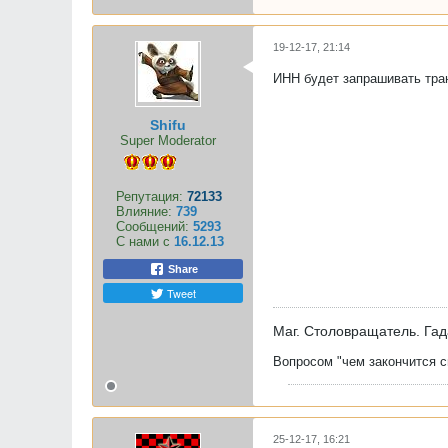
19-12-17, 21:14
ИНН будет запрашивать тран
Shifu
Super Moderator
Репутация:
72133
Влияние:
739
Сообщений:
5293
С нами с
16.12.13
Share
Tweet
Маг. Столовращатель. Гад
Вопросом "чем закончится сп
25-12-17, 16:21