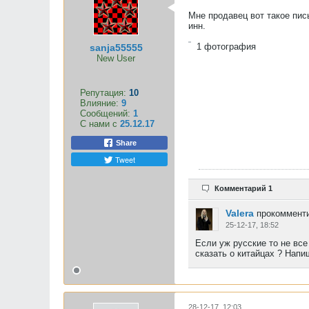
Мне продавец вот такое пись
инн.
1
фотография
sanja55555
New User
Репутация:
10
Влияние:
9
Сообщений:
1
С нами с
25.12.17
Share
Tweet
Комментарий 1
Valera
прокомменти
25-12-17, 18:52
Если уж русские то не все
сказать о китайцах ? Напи
28-12-17, 12:03