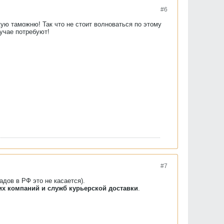
#6
кую таможню! Так что не стоит волноваться по этому
учае потребуют!
#7
адов в РФ это не касается).
их компаний и служб курьерской доставки
.