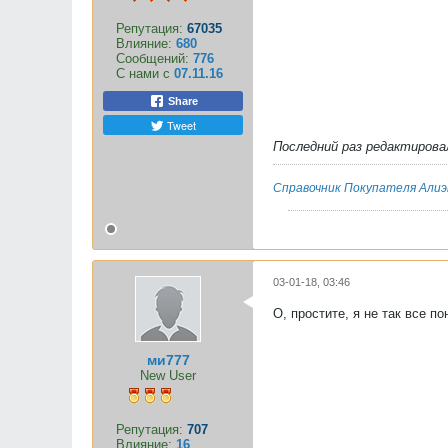
Репутация:
67035
Влияние:
680
Сообщений:
776
С нами с
07.11.16
Share
Tweet
Последний раз редактиров
Справочник Покупателя Алиэ
03-01-18, 03:46
О, простите, я не так все п
ми777
New User
Репутация:
707
Влияние:
16