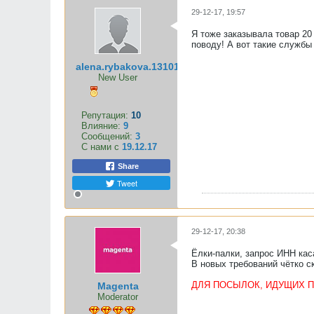
29-12-17, 19:57
Я тоже заказывала товар 20
поводу! А вот такие службы
alena.rybakova.13101993
New User
Репутация:
10
Влияние:
9
Сообщений:
3
С нами с
19.12.17
Share
Tweet
29-12-17, 20:38
Ёлки-палки, запрос ИНН каса
В новых требований чётко с
ДЛЯ ПОСЫЛОК, ИДУЩИХ 
Magenta
Moderator