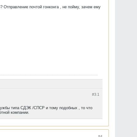
? Отправление почтой гонконга , не пойму, зачем ему
#3.
1
лужбы типа СДЭК /СПСР и тому подобных , то что
ртной компании.
#4