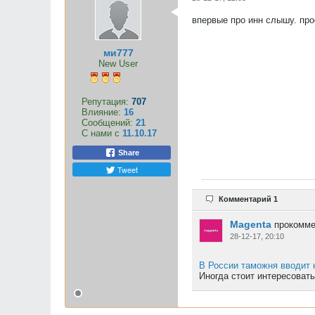
впервые про инн слышу. пр
ми777
New User
Репутация:
707
Влияние:
16
Сообщений:
21
С нами с
11.10.17
Share
Tweet
Комментарий 1
Magenta
прокомме
28-12-17, 20:10
В России таможня вводит 
Иногда стоит интересовать