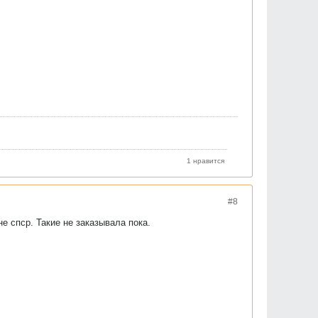
1 нравится
#8
не спср. Такие не заказывала пока.