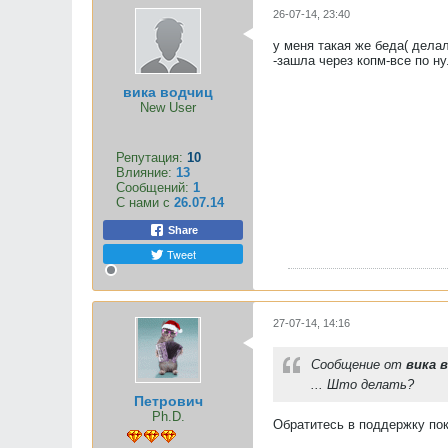
26-07-14, 23:40
у меня такая же беда( дела
-зашла через копм-все по н
вика водчиц
New User
Репутация:
10
Влияние:
13
Сообщений:
1
С нами с
26.07.14
Share
Tweet
27-07-14, 14:16
Сообщение от
вика 
... Што делать?
Петрович
Ph.D.
Обратитесь в поддержку пок