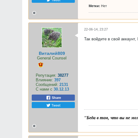
Метки:
Нет
22-06-14, 23:27
Так войдите в свой аккаунт,
Виталий809
General Counsel
Репутация:
38277
Влияние:
397
Сообщений:
2131
С нами с
30.12.13
Share
Tweet
"Беда в том, что вы не мо