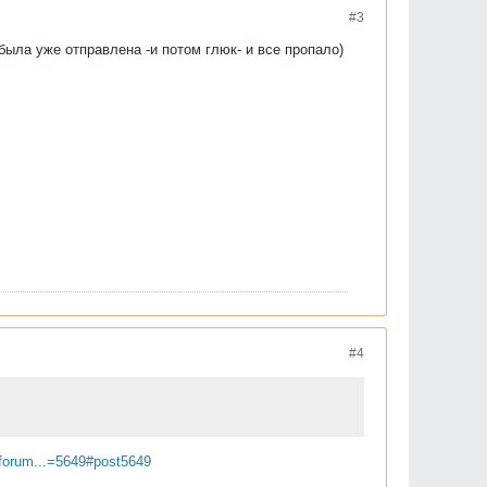
#3
была уже отправлена -и потом глюк- и все пропало)
#4
/forum...=5649#post5649