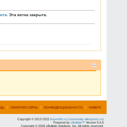
ета.
Эта ветка закрыта.
ЩЬ
ОБРАТНАЯ СВЯЗЬ
КОНФИДЕНЦИАЛЬНОСТЬ
НАВЕРХ
Copyright © 2013-2022
buyerinfo.ru (community-aliexpress.ru)
Powered by
vBulletin™
Version 5.6.6
Copyright © 2026 vBulletin Solutions, Inc. All rights reserved.