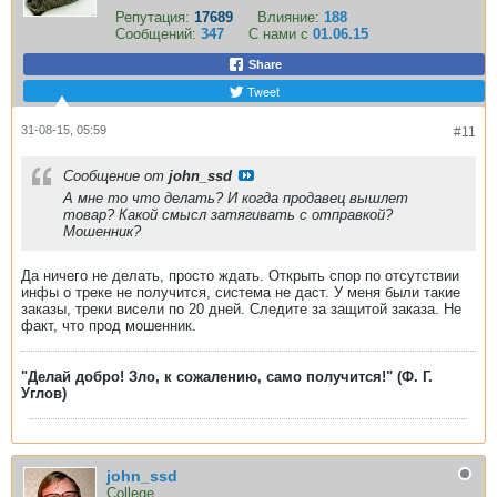
Репутация:
17689
Влияние:
188
Сообщений:
347
С нами с
01.06.15
Share
Tweet
31-08-15, 05:59
#11
Сообщение от
john_ssd
А мне то что делать? И когда продавец вышлет
товар? Какой смысл затягивать с отправкой?
Мошенник?
Да ничего не делать, просто ждать. Открыть спор по отсутствии
инфы о треке не получится, система не даст. У меня были такие
заказы, треки висели по 20 дней. Следите за защитой заказа. Не
факт, что прод мошенник.
"Делай добро! Зло, к сожалению, само получится!" (Ф. Г.
Углов)
john_ssd
College