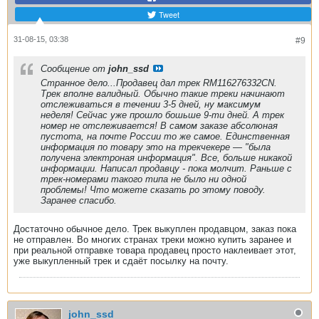
Tweet
31-08-15, 03:38
#9
Сообщение от
john_ssd
Странное дело...Продавец дал трек RM116276332CN.
Трек вполне валидный. Обычно такие треки начинают
отслеживаться в течении 3-5 дней, ну максимум
неделя! Сейчас уже прошло бошьше 9-ти дней. А трек
номер не отслеживается! В самом заказе абсолюная
пустота, на почте России то же самое. Единственная
информация по товару это на трекчекере — "была
получена электроная информация". Все, больше никакой
информации. Написал продавцу - пока молчит. Раньше с
трек-номерами такого типа не было ни одной
проблемы! Что можете сказать ро этому поводу.
Заранее спасибо.
Достаточно обычное дело. Трек выкуплен продавцом, заказ пока
не отправлен. Во многих странах треки можно купить заранее и
при реальной отправке товара продавец просто наклеивает этот,
уже выкупленный трек и сдаёт посылку на почту.
john_ssd