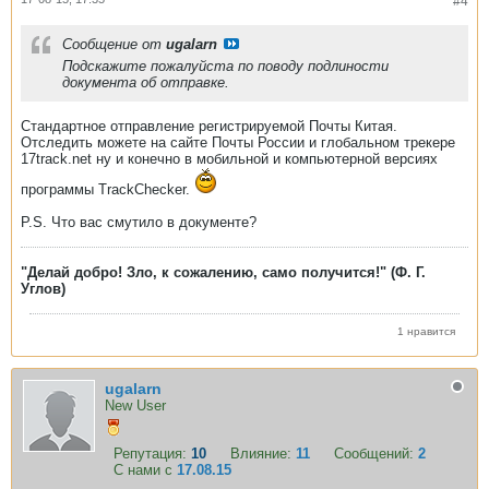
#4
Сообщение от
ugalarn
Подскажите пожалуйста по поводу подлиности
документа об отправке.
Стандартное отправление регистрируемой Почты Китая.
Отследить можете на сайте Почты России и глобальном трекере
17track.net ну и конечно в мобильной и компьютерной версиях
программы TrackChecker.
P.S. Что вас смутило в документе?
"Делай добро! Зло, к сожалению, само получится!" (Ф. Г.
Углов)
1 нравится
ugalarn
New User
Репутация:
10
Влияние:
11
Сообщений:
2
С нами с
17.08.15