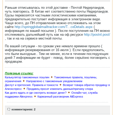
Раньше отписывалась по этой доставке - Почтой Нидерландов,
чуть повторюсь. В Китае нет соответственно почты Нидерландов.
Грузы перевозятся частными логистическими компаниями,
предварительно поступает информация в электронном виде.
Чаще всего, до ПН отправления можно отслеживать на этом
сайте
http://springglobalmailtracker.com/T...ceDetails.aspx
(
информация по вашей посылке ). После поступления на ПН можно
отслеживать дальнейший путь как на оф.ресурсе
http://postnl.post/
, так и на на сервисе местной почты.
По вашей ситуации - по срокам уже немало времени прошло (
информация резервирования от 16 июля ). Если предположить,
что были выходные.. Тем не менее, если в течении последующих
дней 7 информации не будет - повод, более серьёзно поговорить с
продавцом.
Полезные ссылки:
✦
Калькулятор таможенных пошлин
Таможенные правила, пошлины,
✦
ограничения
Направлено с таможенным уведомлением
✦
Диспут и претензия. Правила и тонкости
Возврат товара обратно продавцу в
✦
Алиэкспресс
Продавец просит изменить данные/причину спора
✦
Как долго ждать и где смотреть возврат денег?
Онлайн-чат, служба
✦
поддержки Aliexpress
Карманный разговорник AliExpress
комментариев: 2