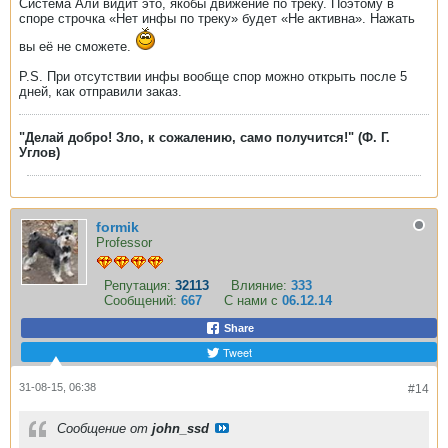
Система Али видит это, якобы движение по треку. Поэтому в
споре строчка «Нет инфы по треку» будет «Не активна». Нажать
вы её не сможете.
P.S. При отсутствии инфы вообще спор можно открыть после 5
дней, как отправили заказ.
"Делай добро! Зло, к сожалению, само получится!" (Ф. Г.
Углов)
formik
Professor
Репутация:
32113
Влияние:
333
Сообщений:
667
С нами с
06.12.14
Share
Tweet
31-08-15, 06:38
#14
Сообщение от
john_ssd