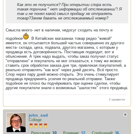
Как это не получится? При открытии спора есть
такая поричина " нет информации об отслеживании"! Я
так и не понял какой смысл продацу не отпралять
товар?Зачем давать не отслеживаемый номер?
Смысла много- нет в наличии, недосуг сходить на почту и
подобное
. В Китайских магазинах товар редко "живой"
имеется, он отсылается большей частью совершенно из другого
места- склада, цеха, подвала, другого магазина, с которым у
продавца есть договорённость. Поставщик подводит, вот и
объяснение. А трек надо выдать, чтобы заказ получил статус
"отправлено" и покупатель не мог отказаться, к тому же можно
ставить срок обработки заказа дня три, привлекая покупателей, а
реально отправлять "как все" через дней десять. Всё просто.
Спор через пару дней можно открыть. Это очень стимулирует
продавца предпринять усилия по реальной отправке. Также
подобное не плохо бы подчёркивать при оценке сделки, чтобы
другие покупатели знали о возможных "шалостях" этого продавца.
2 нравится
john_ssd
College
Репутация:
10
Влияние:
12
Сообщений:
36