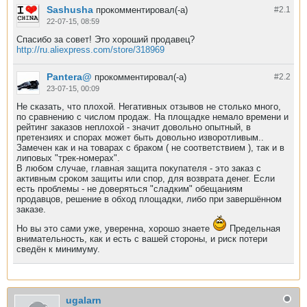
Sashusha
прокомментировал(-а)
#2.
1
22-07-15, 08:59
Спасибо за совет! Это хороший продавец?
http://ru.aliexpress.com/store/318969
Pantera@
прокомментировал(-а)
#2.
2
23-07-15, 00:09
Не сказать, что плохой. Негативных отзывов не столько много,
по сравнению с числом продаж. На площадке немало времени и
рейтинг заказов неплохой - значит довольно опытный, в
претензиях и спорах может быть довольно изворотливым..
Замечен как и на товарах с браком ( не соответствием ), так и в
липовых "трек-номерах".
В любом случае, главная защита покупателя - это заказ с
активным сроком защиты или спор, для возврата денег. Если
есть проблемы - не доверяться "сладким" обещаниям
продавцов, решение в обход площадки, либо при завершённом
заказе.
Но вы это сами уже, уверенна, хорошо знаете
Предельная
внимательность, как и есть с вашей стороны, и риск потери
сведён к минимуму.
ugalarn