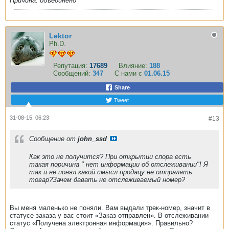
Причина:
объединено
Lektor
Ph.D.
Репутация:
17689
Влияние:
188
Сообщений:
347
С нами с
01.06.15
Share
Tweet
31-08-15, 06:23
#13
Сообщение от
john_ssd
Как это не получится? При открытии спора есть
такая поричина " нет информации об отслеживании"! Я
так и не понял какой смысл продацу не отпралять
товар?Зачем давать не отслеживаемый номер?
Вы меня маленько не поняли. Вам выдали трек-номер, значит в
статусе заказа у вас стоит «Заказ отправлен». В отслеживании
статус «Получена электронная информация». Правильно?