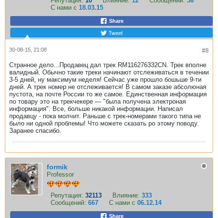
Репутация:
10
Влияние:
12
Сообщений:
36
С нами с
18.03.15
Share
Tweet
30-08-15, 21:08
#8
Странное дело...Продавец дал трек RM116276332CN. Трек вполне
валидный. Обычно такие треки начинают отслеживаться в течении
3-5 дней, ну максимум неделя! Сейчас уже прошло бошьше 9-ти
дней. А трек номер не отслеживается! В самом заказе абсолюная
пустота, на почте России то же самое. Единственная информация
по товару это на трекчекере — "была получена электроная
информация". Все, больше никакой информации. Написал
продавцу - пока молчит. Раньше с трек-номерами такого типа не
было ни одной проблемы! Что можете сказать ро этому поводу.
Заранее спасибо.
formik
Professor
Репутация:
32113
Влияние:
333
Сообщений:
667
С нами с
06.12.14
Share