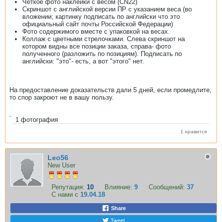
Четкое фото наклейки с весом (CN22)
Скриншот с английской версии ПР с указанием веса (во
вложении; картинку подписать по английски что это
официальный сайт почты Российской Федерации)
Фото содержимого вместе с упаковкой на весах.
Коллаж с цветными стрелочками. Слева скриншот на
котором видны все позиции заказа, справа- фото
полученного (разложить по позициям). Подписать по
английски: "это"- есть, а вот "этого" нет.
На предоставление доказательств дали 5 дней, если промедлите,
то спор закроют не в вашу пользу.
1
фотография
1 нравится
Leo56
New User
Репутация:
10
Влияние:
9
Сообщений:
37
С нами с
19.04.18
Share
Tweet