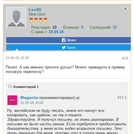
Leo56
New User
Репутация:
10
Влияние:
9
Сообщений:
37
С нами с
19.04.18
Share
Tweet
21-04-18, 22:28
#15
Понял. А как именно просите досыл? Может приведете в пример
похожую переписку?
Комментарий 1
Magenta
прокомментировал(-а)
#15.
1
21-04-18, 23:02
Ну, английском не буду писать, иначе его начнут все
копировать, как шаблон, но так и пишите:
Здравствуйте. Я получил посылку, но очень разочарован, В
посылке не было части заказа. Если требуется предоставить
доказательства, у меня есть видео вскрытия посылки. Это
очень печально для меня, потому что я хотел очень много