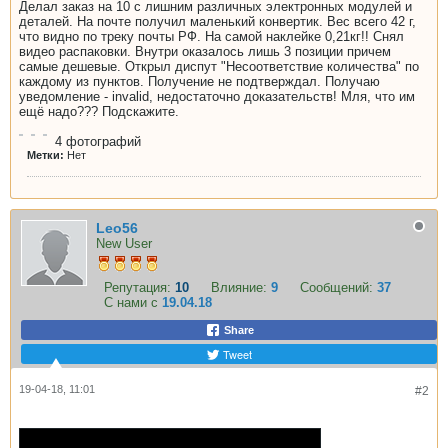
Делал заказ на 10 с лишним различных электронных модулей и
деталей. На почте получил маленький конвертик. Вес всего 42 г,
что видно по треку почты РФ. На самой наклейке 0,21кг!! Снял
видео распаковки. Внутри оказалось лишь 3 позиции причем
самые дешевые. Открыл диспут "Несоответствие количества" по
каждому из пунктов. Получение не подтверждал. Получаю
уведомление - invalid, недостаточно доказательств! Мля, что им
ещё надо??? Подскажите.
4
фотографий
Метки:
Нет
Leo56
New User
Репутация:
10
Влияние:
9
Сообщений:
37
С нами с
19.04.18
Share
Tweet
19-04-18, 11:01
#2