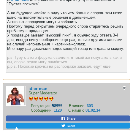
"Пустая посылка"
А на будущее имейте в виду что чем больше споров- тем ниже
шанс на положительные решения в дальнейшем.
Активных спорщиков могут и забанить.
Поэтому перед открытием очередного спора старайтесь решить
проблему с продавцом.
У продавцов бывает "высокий пинг", я обычно жду ответа 3-4
дня, иногда пишу сообщение еще раз, только другими словами
на случай непонимания + картинка-коллаж.
Мне пару раз досылали недостающий товар или давали скидку.
p.s. Гуру с этого форума свалили, я такой же покупатель как и
вы, спорю редко могу ошибаться.
p.p.s. Похожие крючки на распродаже заказал, едут еще.
idler-man
Super Moderator
Репутация:
58955
Влияние:
603
Сообщений:
1129
С нами с
01.02.14
Share
Tweet