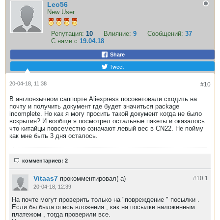
Leo56
New User
Репутация:
10
Влияние:
9
Сообщений:
37
С нами с
19.04.18
Share
Tweet
20-04-18, 11:38
#10
В англоязычном саппорте Aliexpress посоветовали сходить на
почту и получить документ где будет значиться package
incomplete. Но как я могу просить такой документ когда не было
вскрытия? И вообще я посмотрел остальные пакеты и оказалось
что китайцы повсеместно означают левый вес в CN22. Не пойму
как мне быть 3 дня осталось.
комментариев: 2
Vitaas7
прокомментировал(-а)
#10.
1
20-04-18, 12:39
На почте могут проверить только на "повреждение " посылки .
Если бы была опись вложения , как на посылки наложенным
платежом , тогда проверили все.