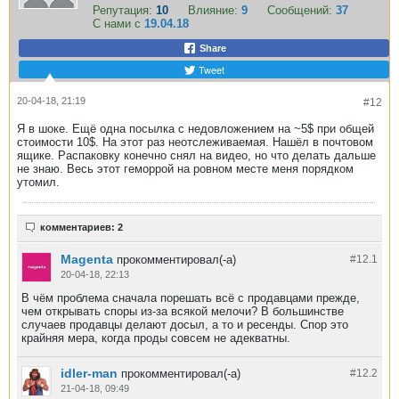
Репутация:
10
Влияние:
9
Сообщений:
37
С нами с
19.04.18
Share
Tweet
20-04-18, 21:19
#12
Я в шоке. Ещё одна посылка с недовложением на ~5$ при общей
стоимости 10$. На этот раз неотслеживаемая. Нашёл в почтовом
ящике. Распаковку конечно снял на видео, но что делать дальше
не знаю. Весь этот геморрой на ровном месте меня порядком
утомил.
комментариев: 2
Magenta
прокомментировал(-а)
#12.
1
20-04-18, 22:13
В чём проблема сначала порешать всё с продавцами прежде,
чем открывать споры из-за всякой мелочи? В большинстве
случаев продавцы делают досыл, а то и ресенды. Спор это
крайняя мера, когда проды совсем не адекватны.
idler-man
прокомментировал(-а)
#12.
2
21-04-18, 09:49