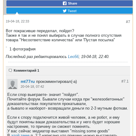
Share
Tweet
19-04-18, 22:33
#7
Вот покрасивше переделал, пойдет?
Также я так и не понял выбирать в случае полного отсутствия
товара "Несоответствие количества" или 'Пустая посылка"
1
фотография
Последний раз редактировалось
Leo56
;
19-04-18, 22:40
.
Комментарий 1
mt77ru
прокомментировал(-а)
#7.
1
20-04-18, 07:42
Если спор выиграете- значит "пойдет".
Почитайте форум. Бывали случаи когда при "железобетонных"
доказательствах покупателя прокатывали,
а бывало и наоборот- возвращали деньги по 2-3 мутным фоткам.
Если к спору подключится живой человек, а не робот, и ему
будут понятны ваши доказательства и у него будет хорошее
настроение, то причину он сможет поменять.
У вас сейчас медиатор выставил "missing some goods"
В
этой теме
п. 2.2 написано что причину нужно выставлять