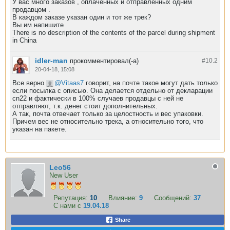
У вас много заказов , оплаченных и отправленных одним
продавцом .
В каждом заказе указан один и тот же трек?
Вы им напишите
There is no description of the contents of the parcel during shipment
in China
idler-man
прокомментировал(-а)
#10.
2
20-04-18, 15:08
Все верно
Vitaas7
говорит, на почте такое могут дать только
если посылка с описью. Она делается отдельно от декларации
cn22 и фактически в 100% случаев продавцы с ней не
отправляют, т.к. денег стоит дополнительных.
А так, почта отвечает только за целостность и вес упаковки.
Причем вес не относительно трека, а относительно того, что
указан на пакете.
Leo56
New User
Репутация:
10
Влияние:
9
Сообщений:
37
С нами с
19.04.18
Share