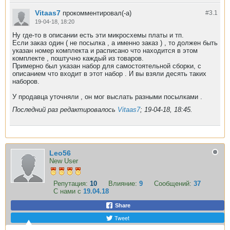
Vitaas7
прокомментировал(-а)
#3.
1
19-04-18, 18:20
Ну где-то в описании есть эти микросхемы платы и тп.
Если заказ один ( не посылка , а именно заказ ) , то должен быть
указан номер комплекта и расписано что находится в этом
комплекте , поштучно каждый из товаров.
Примерно был указан набор для самостоятельной сборки, с
описанием что входит в этот набор . И вы взяли десять таких
наборов.
У продавца уточняли , он мог выслать разными посылками .
Последний раз редактировалось
Vitaas7
;
19-04-18, 18:45
.
Leo56
New User
Репутация:
10
Влияние:
9
Сообщений:
37
С нами с
19.04.18
Share
Tweet