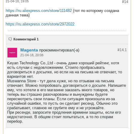
21-04-18, 19:05
#14
https://ru.aliexpress.com/store/111482
(тот по которому создана
данная тема)
https://ru.aliexpress.com/store/2972022
Комментарий 1
Magenta
прокомментировал(-а)
#14.
1
21-04-18, 20:08
Keyan Technology Co.,Ltd - очень даже хороший рейтинг, хотя
есть случаи с недовложением. Стоило пробрасывать
договориться о досылке, но если на на письма не отвечает, то
вариантов нет.
Muswanna Store - тут дела хуже, но по отзывам на письма
отвечает. Можно попробовать договориться о досыле. Напишите
ему, что хотели в его магазине заказать много товаров, но
теперь вы страшно разочарованы и вынуждены будете
пересмотреть свои планы. Если ситуация произошла из-за
случайной ошибки, то пусть он сделает ресенд. Обычно это
срабатывает, главное не грубите ему и не угрожайте.
При ресенде, запросите продления времени защиты, если его
недостаточно. В общем стоит попытаться, а то по спорам
перебор.