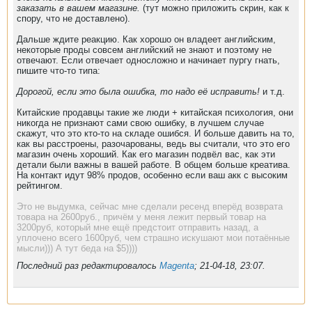
заказать в вашем магазине.
(тут можно приложить скрин, как к
спору, что не доставлено).
Дальше ждите реакцию. Как хорошо он владеет английским,
некоторые проды совсем английский не знают и поэтому не
отвечают. Если отвечает односложно и начинает пургу гнать,
пишите что-то типа:
Дорогой, если это была ошибка, то надо её исправить!
и т.д.
Китайские продавцы такие же люди + китайская психология, они
никогда не признают сами свою ошибку, в лучшем случае
скажут, что это кто-то на складе ошибся. И больше давить на то,
как вы расстроены, разочарованы, ведь вы считали, что это его
магазин очень хороший. Как его магазин подвёл вас, как эти
детали были важны в вашей работе. В общем больше креатива.
На контакт идут 98% продов, особенно если ваш акк с высоким
рейтингом.
Это не выдумка, сейчас мне сделали ресенд вперёд возврата
товара на 2600руб., причём у меня лежит первый товар на
3200руб, который мне ещё предстоит отправить назад, а
уплочено всего 1600руб, чем страшно искушают мои потаённые
мысли))) А тут беда на $5))))
Последний раз редактировалось
Magenta
;
21-04-18, 23:07
.