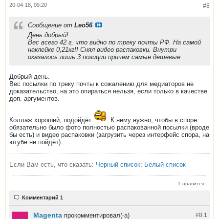
20-04-18, 09:20
#8
Сообщение от
Leo56
День добрый!
Вес всего 42 г, что видно по треку почты РФ. На самой
наклейке 0,21кг!! Снял видео распаковки. Внутри
оказалось лишь 3 позиции причем самые дешевые
Добрый день.
Вес посылки по треку почты к сожалению для медиаторов не
доказательство, на это опираться нельзя, если только в качестве
доп. аргументов.
Коллаж хороший, подойдёт
. К нему нужно, чтобы в споре
обязательно было фото полностью распакованной посылки (вроде
бы есть) и видео распаковки (загрузить через интерфейс спора, на
ютубе не пойдёт).
Если Вам есть, что сказать:
Черный список
;
Белый список
1 нравится
Комментарий 1
Magenta
прокомментировал(-а)
#8.
1