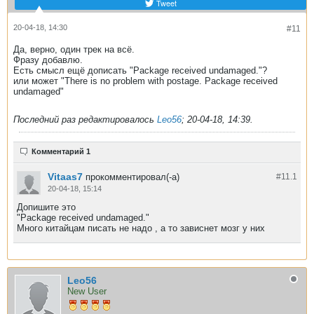
Tweet
20-04-18, 14:30
#11
Да, верно, один трек на всё.
Фразу добавлю.
Есть смысл ещё дописать "Package received undamaged."?
или может "There is no problem with postage. Package received
undamaged"
Последний раз редактировалось
Leo56
;
20-04-18, 14:39
.
Комментарий 1
Vitaas7
прокомментировал(-а)
#11.
1
20-04-18, 15:14
Допишите это
"Package received undamaged."
Много китайцам писать не надо , а то зависнет мозг у них
Leo56
New User