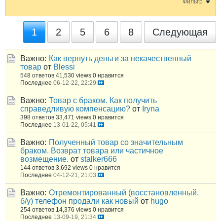
Фильтр
1
2
5
6
8
Следующая
Важно:
Как вернуть деньги за некачественный
товар
от
Blessi
548 ответов
41,530 views
0 нравится
Последнее
06-12-22, 22:29
Важно:
Товар с браком. Как получить
справедливую компенсацию?
от
Iryna
398 ответов
33,471 views
0 нравится
Последнее
13-01-22, 05:41
Важно:
Полученный товар со значительным
браком. Возврат товара или частичное
возмещение.
от
stalker666
144 ответов
3,692 views
0 нравится
Последнее
04-12-21, 21:03
Важно:
Отремонтированный (восстановленный,
б/у) телефон продали как новый
от
hugo
254 ответов
14,376 views
0 нравится
Последнее
13-09-19, 21:34