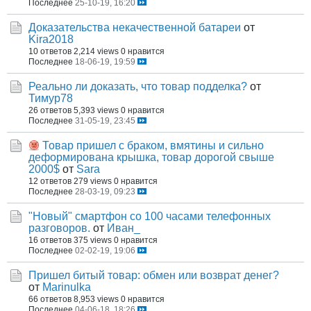
Последнее
25-10-19, 16:20
Доказательства некачественной батареи
от
Kira2018
10 ответов
2,214 views
0 нравится
Последнее
18-06-19, 19:59
Реально ли доказать, что товар подделка?
от
Тимур78
26 ответов
5,393 views
0 нравится
Последнее
31-05-19, 23:45
Товар пришел с браком, вмятины и сильно
деформирована крышка, товар дорогой свыше
2000$
от
Sara
12 ответов
279 views
0 нравится
Последнее
28-03-19, 09:23
"Новый" смартфон со 100 часами телефонных
разговоров.
от
Иван_
16 ответов
375 views
0 нравится
Последнее
02-02-19, 19:06
Пришел битый товар: обмен или возврат денег?
от
Marinulka
66 ответов
8,953 views
0 нравится
Последнее
04-06-18, 18:26