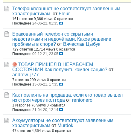
Телефон/планшет не соответствует заявленным
характеристикам.
от
Fleur
161 ответов
9,366 views
0 нравится
Последнее
24-06-22, 01:35
Бракованный телефон со скрытыми
недостатками и недочётами. Какое решение
проблемы в споре?
от
Вячеслав Цыбук
729 ответов
12,714 views
0 нравится
Последнее
09-12-21, 23:05
ТОВАР ПРИШЕЛ В НЕРАБОЧЕМ
СОСТОЯНИИ Как получить компенсацию?
от
andrew-j777
7 ответов
299 views
0 нравится
Последнее
13-06-21, 17:35
Как повлиять на продавца, если его товар вышел
из строя через пол года
от
renionero
1 response
76 views
0 нравится
Последнее
21-04-20, 12:14
Аккумуляторы не соответствуют заявленным
характеристикам
от
Murdok
47 ответов
4,364 views
0 нравится