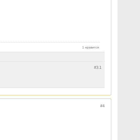
1 нравится
#3.
1
#4