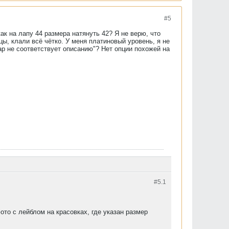
#5
как на лапу 44 размера натянуть 42? Я не верю, что
ы, клали всё чётко. У меня платиновый уровень, я не
ар не соответствует описанию"? Нет опции похожей на
#5.
1
ото с лейблом на красовках, где указан размер