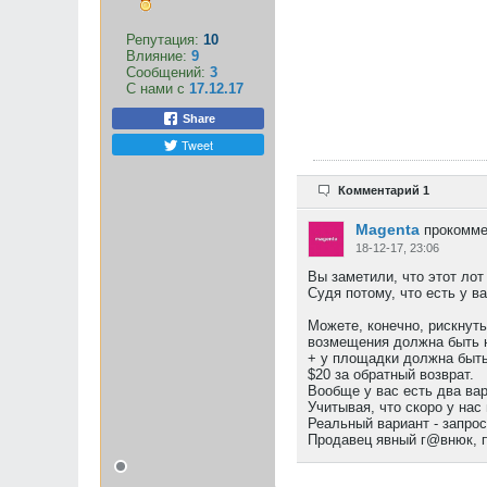
Репутация:
10
Влияние:
9
Сообщений:
3
С нами с
17.12.17
Share
Tweet
Комментарий 1
Magenta
прокомме
18-12-17, 23:06
Вы заметили, что этот лот
Судя потому, что есть у ва
Можете, конечно, рискнуть
возмещения должна быть н
+ у площадки должна быть 
$20 за обратный возврат.
Вообще у вас есть два вар
Учитывая, что скоро у нас
Реальный вариант - запро
Продавец явный г@внюк, п