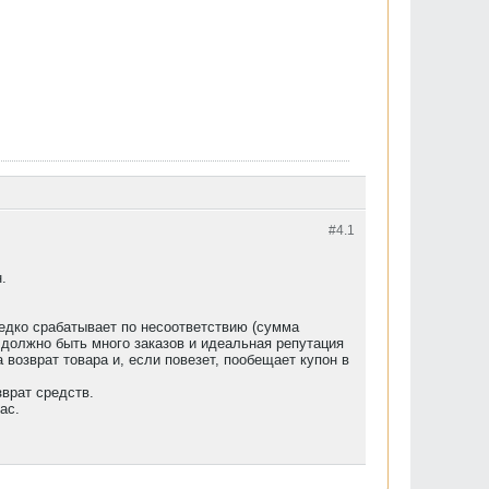
#4.
1
.
 редко срабатывает по несоответствию (сумма
должно быть много заказов и идеальная репутация
 возврат товара и, если повезет, пообещает купон в
зврат средств.
ас.