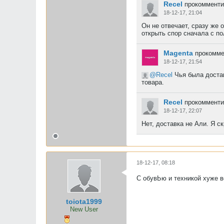
Recel
прокомменти
18-12-17, 21:04
Он не отвечает, сразу же 
открыть спор сначала с по
Magenta
прокомме
18-12-17, 21:54
Recel
Чья была достав
товара.
Recel
прокомменти
18-12-17, 22:07
Нет, доставка не Али. Я 
18-12-17, 08:18
С обувЬю и техникой хуже в
toiota1999
New User