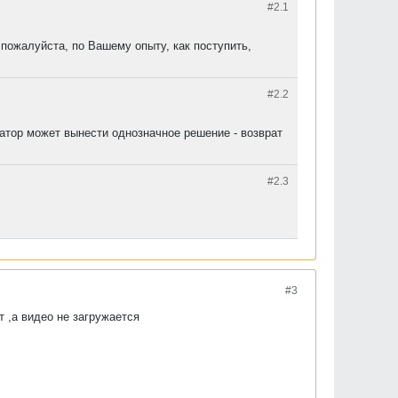
#2.
1
 пожалуйста, по Вашему опыту, как поступить,
#2.
2
атор может вынести однозначное решение - возврат
#2.
3
#3
 ,а видео не загружается