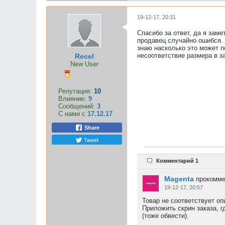
19-12-17, 20:31
Спасибо за ответ, да я заме
продавец случайно ошибся. 
знаю насколько это может п
несоответствие размера в за
Recel
New User
Репутация:
10
Влияние:
9
Сообщений:
3
С нами с
17.12.17
Share
Tweet
Комментарий 1
Magenta
прокомме
19-12-17, 20:57
Товар не соответствует о
Приложить скрин заказа, г
(тоже обвести).