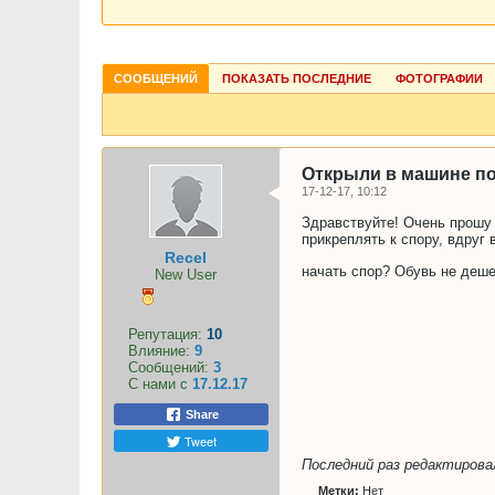
СООБЩЕНИЙ
ПОКАЗАТЬ ПОСЛЕДНИЕ
ФОТОГРАФИИ
Открыли в машине пос
17-12-17, 10:12
Здравствуйте! Очень прошу 
прикреплять к спору, вдруг
Recel
начать спор? Обувь не деше
New User
Репутация:
10
Влияние:
9
Сообщений:
3
С нами с
17.12.17
Share
Tweet
Последний раз редактиров
Метки:
Нет