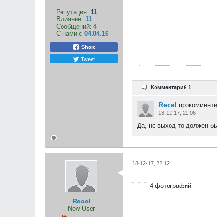
Репутация:
11
Влияние:
11
Сообщений:
4
С нами с
04.04.16
Share
Tweet
Комментарий 1
Recel
прокомменти
18-12-17, 21:06
Да, но выход то должен б
18-12-17, 22:12
4
фотографий
Recel
New User