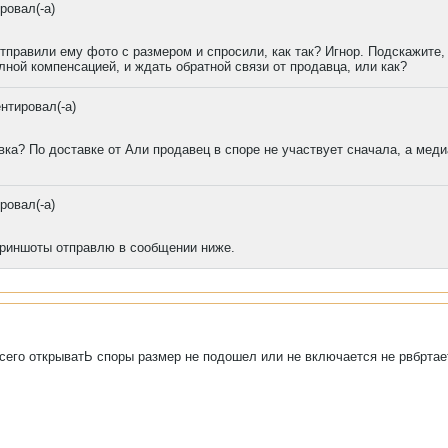
ровал(-а)
отправили ему фото с размером и спросили, как так? Игнор. Подскажите,
лной компенсацией, и ждать обратной связи от продавца, или как?
нтировал(-а)
ка? По доставке от Али продавец в споре не участвует сначала, а меди
ровал(-а)
скриншоты отправлю в сообщении ниже.
сего открыватЬ споры размер не подошел или не включается не рвбртает