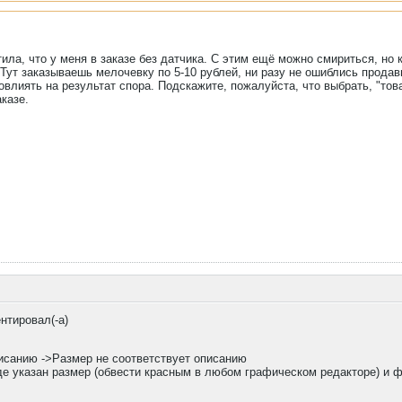
тила, что у меня в заказе без датчика. С этим ещё можно смириться, но 
Тут заказываешь мелочевку по 5-10 рублей, ни разу не ошиблись продавц
овлиять на результат спора. Подскажите, пожалуйста, что выбрать, "тов
казе.
нтировал(-а)
писанию ->Размер не соответствует описанию
де указан размер (обвести красным в любом графическом редакторе) и ф