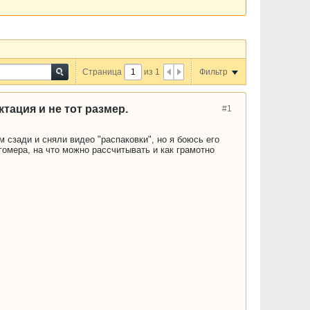
Страница
из
1
Фильтр
тация и не тот размер.
#1
 сзади и сняли видео "распаковки", но я боюсь его
гомера, на что можно рассчитывать и как грамотно