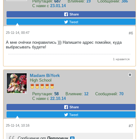
Репутация:
687
Влияние:
19
Сообщений:
386
С нами с
23.01.14
Share
Tweet
25-11-14, 00:47
#6
А мне очёчки понравились ))) Напишите адрес помойки, куда
выбрасывать будете!
1 нравится
Madam BiYork
High School
Репутация:
58
Влияние:
12
Сообщений:
70
С нами с
22.10.14
Share
Tweet
25-11-14, 10:16
#7
Сообщение от
Петрович