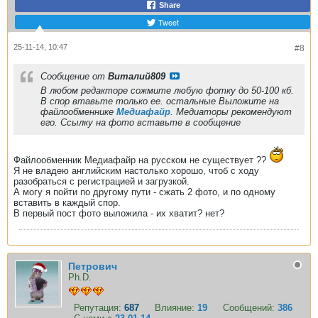
Share
Tweet
25-11-14, 10:47
#8
Сообщение от
Виталий809
В любом редакторе сожмите любую фотку до 50-100 кб.
В спор втавьте только ее. остальные Выложите на
файлообменнике
Медиафайр
. Медиаторы рекомендуют
его. Ссылку на фото вставьте в сообщение
Файлообменник Медиафайр на русском не существует ??
Я не владею английским настолько хорошо, чтоб с ходу
разобраться с регистрацией и загрузкой.
А могу я пойти по другому пути - сжать 2 фото, и по одному
вставить в каждый спор.
В первый пост фото выложила - их хватит? нет?
Петрович
Ph.D.
Репутация:
687
Влияние:
19
Сообщений:
386