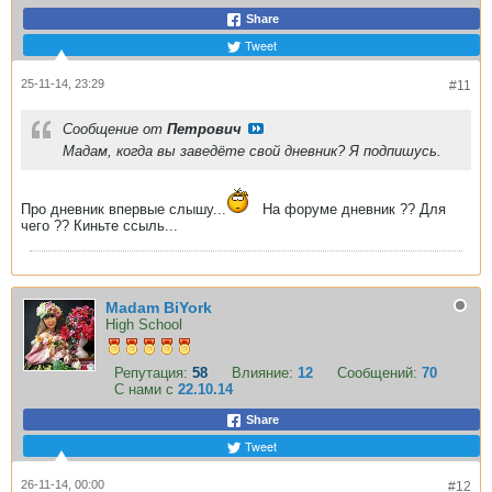
Share
Tweet
25-11-14, 23:29
#11
Сообщение от
Петрович
Мадам, когда вы заведёте свой дневник? Я подпишусь.
Про дневник впервые слышу...
На форуме дневник ?? Для
чего ?? Киньте ссыль...
Madam BiYork
High School
Репутация:
58
Влияние:
12
Сообщений:
70
С нами с
22.10.14
Share
Tweet
26-11-14, 00:00
#12