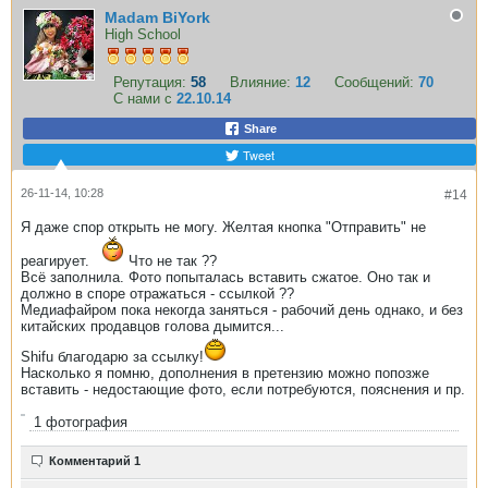
Madam BiYork
High School
Репутация:
58
Влияние:
12
Сообщений:
70
С нами с
22.10.14
Share
Tweet
26-11-14, 10:28
#14
Я даже спор открыть не могу. Желтая кнопка "Отправить" не
реагирует.
Что не так ??
Всё заполнила. Фото попыталась вставить сжатое. Оно так и
должно в споре отражаться - ссылкой ??
Медиафайром пока некогда заняться - рабочий день однако, и без
китайских продавцов голова дымится...
Shifu благодарю за ссылку!
Насколько я помню, дополнения в претензию можно попозже
вставить - недостающие фото, если потребуются, пояснения и пр.
1
фотография
Комментарий 1