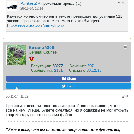
Pantera@
прокомментировал(-а)
#14.
1
26-11-14, 12:14
Кажется кол-во символов в тексте превышает допустимые 512
знаков. Проверьте ваш текст, можно хотя бы здесь
http://seozor.ru/tools/simvoli.php
Виталий809
General Counsel
Репутация:
38277
Влияние:
397
Сообщений:
2131
С нами с
30.12.13
Share
Tweet
26-11-14, 11:52
#15
Проверьте, весь ли текст на аглицком.У вас показывает, что не
все на нем. И еще, будете смеяться, но я однажды не мог открыть
спор из за русского названия файла
"Беда в том, что вы не можете запретить мне думать то,