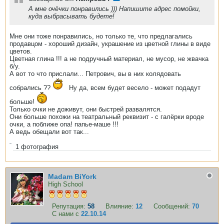
А мне очёчки понравились ))) Напишите адрес помойки,
куда выбрасывать будете!
Мне они тоже понравились, но только те, что предлагались
продавцом - хороший дизайн, украшение из цветной глины в виде
цветов.
Цветная глина !!! а не подручный материал, не мусор, не жвачка
б/у.
А вот то что прислали... Петрович, вы в них колядовать
собрались ??
Ну да, всем будет весело - может подадут
больше!
Только очки не доживут, они быстрей развалятся.
Они больше похожи на театральный реквизит - с галёрки вроде
очки, а поближе опа! папье-маше !!!
А ведь обещали вот так...
1
фотография
Madam BiYork
High School
Репутация:
58
Влияние:
12
Сообщений:
70
С нами с
22.10.14