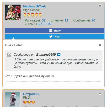
Madam BiYork
High School
Репутация:
58
Влияние:
12
Сообщений:
70
С нами с
22.10.14
Share
Tweet
24-11-14, 23:28
#5
Сообщение от
Виталий809
В Обществе слепых работают замечательные люди, и
не надо думать , что у них кривые руки. Брака почти не
было
Вот !!! Даже они делают лучше !!!
Петрович
Ph.D.