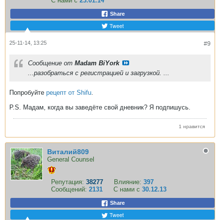
С нами с
23.01.14
Share
Tweet
25-11-14, 13:25
#9
Сообщение от
Madam BiYork
...разобраться с регистрацией и загрузкой. ...
Попробуйте
рецепт от Shifu
.
P.S. Мадам, когда вы заведёте свой дневник? Я подпишусь.
1 нравится
Виталий809
General Counsel
Репутация:
38277
Влияние:
397
Сообщений:
2131
С нами с
30.12.13
Share
Tweet