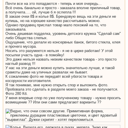
Почти все на это попадаются - теперь и моя очередь...
Всё очень банально и просто - заказала вполне приличный товар,
а получила..... ой, лучше б я ослепла !!!
В заказе очки 8$ и колье 8$. Брендовую вещь на эти деньги не
купишь, но на хорошее качество рассчитывать можно.
Однако продавец прислал товар мало похожий на то, что
заказывала.
Очень дешевая подделка, уровень детского кружка "Сделай сам"
либо Общества слепых.
Ощущение, что делали из консервных банок, битого стекла, клея
и прочего мусора.
Носить это разумеется нельзя - я не в цирке работаю! У этой
посылки участь одна - в помойку!
Это даже нельзя назвать низким качеством товара - это просто
наглый развод !!!
У нас на эти деньги можно купить значительно лучше, и такой
срамоты даже на уличных развалах не бывает.
К сожалению фото не передаёт всей убогости товара и
косорукости изготовителя.
Я так понимаю, мне нужно открыть спор и выложить фото.
Пробовала это сделать в разделе моего заказа - не получается.
Фото 280 Кб.
У меня впервые спор по уже полученному товару - нужно просить
возмещение ?? Или они сами предлагают варианты ??