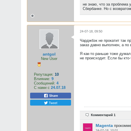
не знаю, что за проблема 
Сбербанке. Но с возвратом
24-07-18, 09:50
Чарджбэк не прокатит так п
заказ давно выполнен, а по
Я как-то раньше тоже думал,
antgol
не происходит. Если бы кто
New User
Репутация:
10
Влияние:
9
Сообщений:
4
С нами с
24.07.18
Share
Tweet
Комментарий 1
Magenta
прокомме
24-07-18, 10:01