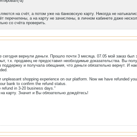
нтировал(-а)
ляются на счёт, а потом уже на банковскую карту. Никогда не натыкалис
чёт перечилены, а на карту не зачислены, в личном кабинете даже неско
ьно со счёта проверить.
не сегодня вернули деньги. Прошло почти 3 месяца. 07.05 мой заказ был 
т, т.к. продавец не предоставил необходимые доказательства. Вы получ
 поддержку и получала обещания, что деньги обязательно вернут. И на
ded.
ur unpleasant shopping experience on our platform. Now we have refunded yo
our bank to confirm the refund status.
e refund in 3-20 business days."
 на карту. Значит и Вы обязательно дождётесь!