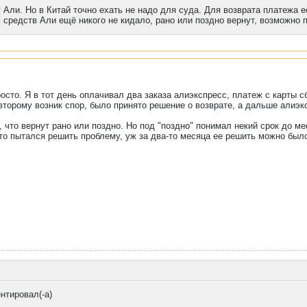
у Али. Но в Китай точно ехать не надо для суда. Для возврата платежа 
 средств Али ещё никого не кидало, рано или поздно вернут, возможно 
росто. Я в тот день оплачивал два заказа алиэкспресс, платеж с карты 
 второму возник спор, было принято решение о возврате, а дальше алиэ
 что вернут рано или поздно. Но под "поздно" понимал некий срок до ме
-то пытался решить проблему, уж за два-то месяца ее решить можно был
нтировал(-а)