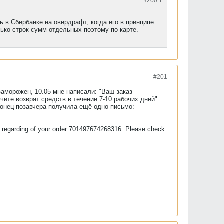
#200.
1
ь в Сбербанке на овердрафт, когда его в принципе
лько строк сумм отдельных поэтому по карте.
#201
заморожен, 10.05 мне написали: "Ваш заказ
ите возврат средств в течение 7-10 рабочих дней".
конец позавчера получила ещё одно письмо:
u regarding of your order 701497674268316. Please check