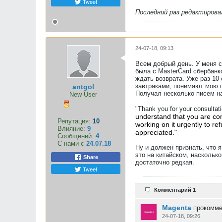
Tweet
Последний раз редактиров
24-07-18, 09:13
Всем добрый день. У меня с
была с MasterCard сбербанко
ждать возврата. Уже раз 10
завтраками, понимают мою п
antgol
Получал несколько писем на
New User
"Thank you for your consulta
understand that you are con
Репутация:
10
working on it urgently to re
Влияние:
9
appreciated."
Сообщений:
4
С нами с
24.07.18
Ну и должен признать, что я
это на китайском, наскольк
Share
достаточно редкая.
Tweet
Комментарий 1
Magenta
прокомме
24-07-18, 09:26