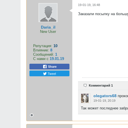
19-01-19, 16:48
Заказали посылку на большу
Daria_il
New User
Репутация:
10
Влияние:
8
Сообщений:
1
С нами с
19.01.19
Share
Tweet
Комментарий 1
olegators68
проко
19-01-19, 20:19
Так может последнее забр