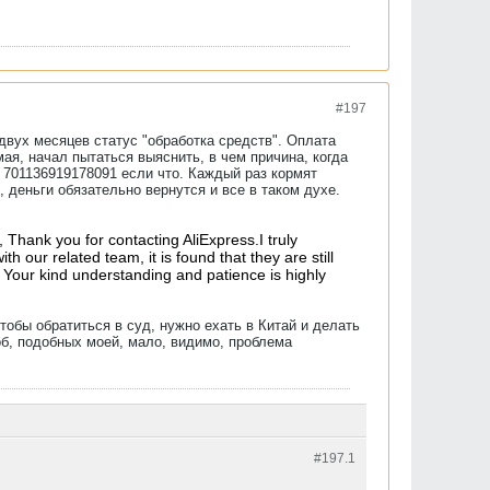
#197
двух месяцев статус "обработка средств". Оплата
мая, начал пытаться выяснить, в чем причина, когда
а 701136919178091 если что. Каждый раз кормят
деньги обязательно вернутся и все в таком духе.
,
Thank you for contacting AliExpress.
I truly
our related team, it is found that they are still
Your kind understanding and patience is highly
Чтобы обратиться в суд, нужно ехать в Китай и делать
об, подобных моей, мало, видимо, проблема
#197.
1