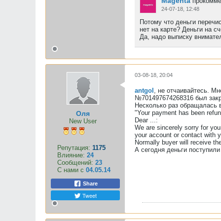
Magenta
прокомме
24-07-18, 12:48
Потому что деньги перечис
нет на карте? Деньги на с
Да, надо выписку внимател
03-08-18, 20:04
antgol
, не отчаивайтесь. М
№701497674268316 был закры
Несколько раз обращалась в
"Your payment has been refun
Оля
Dear ...:
New User
We are sincerely sorry for yo
your account or contact with y
Normally buyer will receive th
Репутация:
1175
А сегодня деньги поступили
Влияние:
24
Сообщений:
23
С нами с
04.05.14
Share
Tweet