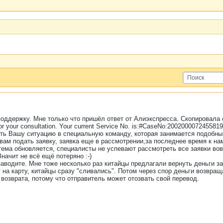
поддержку. Мне только что пришёл ответ от Алиэкспресса. Скопировала 
or your consultation. Your current Service No. is:#CaseNo:200200007245581
ать Вашу ситуацию в специальную команду, которая занимается подобн
вам подать заявку, заявка еще в рассмотрении,за последнее время к н
истема обновляется, специалисты не успевают рассмотреть все заявки в
начит не всё ещё потеряно :-)
заводите. Мне тоже несколько раз китайцы предлагали вернуть деньги за 
 на карту, китайцы сразу "сливались". Потом через спор деньги возвращ
возврата, потому что отправитель может отозвать свой перевод.