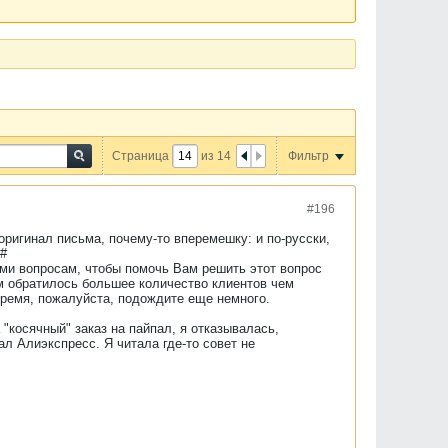
Страница
из
14
Фильтр
#196
оригинал письма, почему-то вперемешку: и по-русски,
9#
ыми вопросам, чтобы помочь Вам решить этот вопрос
ам обратилось большее количество клиентов чем
овремя, пожалуйста, подождите еще немного.
"косячный" заказ на пайпал, я отказывалась,
ал Алиэкспресс. Я читала где-то совет не