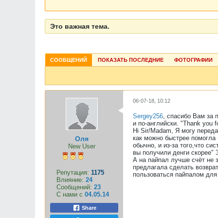
Это важная тема.
СООБЩЕНИЙ
ПОКАЗАТЬ ПОСЛЕДНИЕ
ФОТОГРАФИИ
06-07-18, 10:12
Sergey256
, спасибо Вам за 
и по-английски. "Thank you f
Hi Sir/Madam, Я могу перед
как можно быстрее помогла 
Оля
обычно, и из-за того,что с
New User
вы получили денги скорее" З
А на пайпал лучше счёт не 
предлагала сделать возврат
Репутация:
1175
пользоваться пайпалом для 
Влияние:
24
Сообщений:
23
С нами с
04.05.14
Share