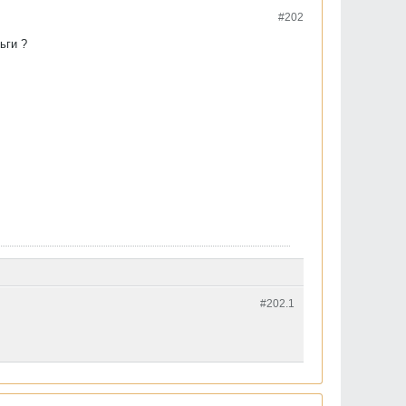
#202
ьги ?
#202.
1