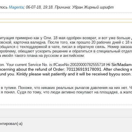
алось
Magenta
;
06-07-18, 19:18
.
Причина:
Убран Жирный шрифт
итуация примерно как у Оли. 18 мая одобрен возврат, и вот уже больше 
вской, карточка валидна. После того, как прошло 20 рабочих дней с 18 
 общался с техподдержкой в чате, писал в обратную связь. Номер заказ
роблему, обещают ускорить решение и обратиться в специальный отдел, 
 имэйл такого плана на русском и английском:
Hi Sir/Madam
tion. Your current Service No. is:#CaseNo:2002000078255571#
cerning about the refund of Order: 701136919178091. After checkng with 
fund you. Kinldy please wait patiently and it will be received byyou soon.
 в тупике. Похоже, что никаких реальных рычагов давления на них нет. 
о я понял. Судя по тому, что люди активно покупают на площадке, а жал
нтировал(-а)