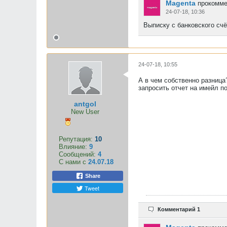
Magenta
прокомме
24-07-18, 10:36
Выписку с банковского счё
24-07-18, 10:55
А в чем собственно разница
запросить отчет на имейл п
antgol
New User
Репутация:
10
Влияние:
9
Сообщений:
4
С нами с
24.07.18
Share
Tweet
Комментарий 1