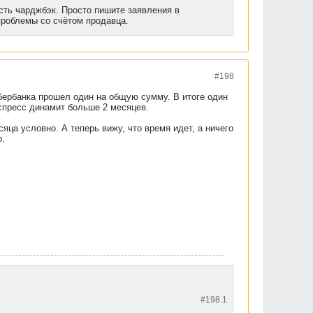
есть чарджбэк. Просто пишите заявления в
проблемы со счётом продавца.
#198
сбербанка прошел один на общую сумму. В итоге один
кспресс динамит больше 2 месяцев.
сяца условно. А теперь вижу, что время идет, а ничего
о.
#198.
1