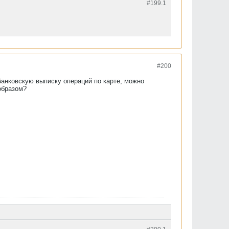
#199.
1
#200
банковскую выписку операций по карте, можно
образом?