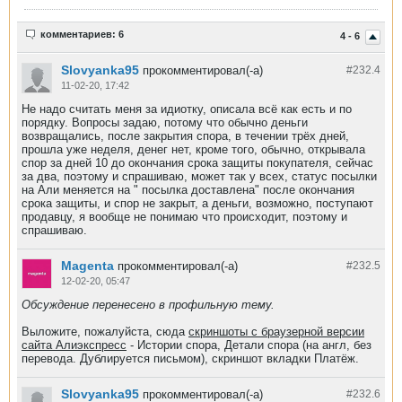
комментариев: 6
4 - 6
Slovyanka95
прокомментировал(-а)
#232.
4
11-02-20, 17:42
Не надо считать меня за идиотку, описала всё как есть и по
порядку. Вопросы задаю, потому что обычно деньги
возвращались, после закрытия спора, в течении трёх дней,
прошла уже неделя, денег нет, кроме того, обычно, открывала
спор за дней 10 до окончания срока защиты покупателя, сейчас
за два, поэтому и спрашиваю, может так у всех, статус посылки
на Али меняется на " посылка доставлена" после окончания
срока защиты, и спор не закрыт, а деньги, возможно, поступают
продавцу, я вообще не понимаю что происходит, поэтому и
спрашиваю.
Magenta
прокомментировал(-а)
#232.
5
12-02-20, 05:47
Обсуждение перенесено в профильную тему.
Выложите, пожалуйста, сюда
скриншоты с браузерной версии
сайта Алиэкспресс
- Истории спора, Детали спора (на англ, без
перевода. Дублируется письмом), скриншот вкладки Платёж.
Slovyanka95
прокомментировал(-а)
#232.
6