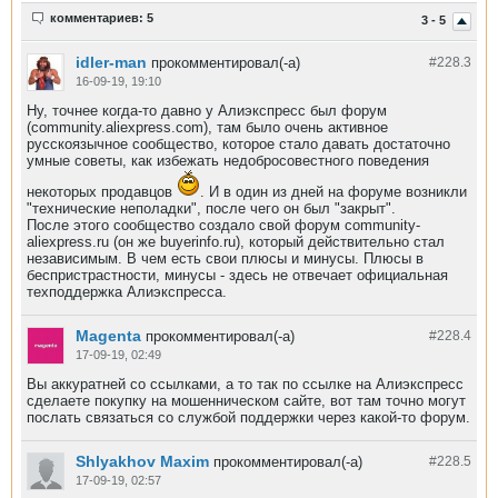
комментариев: 5
3 - 5
idler-man
прокомментировал(-а)
#228.
3
16-09-19, 19:10
Ну, точнее когда-то давно у Алиэкспресс был форум
(community.aliexpress.com), там было очень активное
русскоязычное сообщество, которое стало давать достаточно
умные советы, как избежать недобросовестного поведения
некоторых продавцов
. И в один из дней на форуме возникли
"технические неполадки", после чего он был "закрыт".
После этого сообщество создало свой форум community-
aliexpress.ru (он же buyerinfo.ru), который действительно стал
независимым. В чем есть свои плюсы и минусы. Плюсы в
беспристрастности, минусы - здесь не отвечает официальная
техподдержка Алиэкспресса.
Magenta
прокомментировал(-а)
#228.
4
17-09-19, 02:49
Вы аккуратней со ссылками, а то так по ссылке на Алиэкспресс
сделаете покупку на мошенническом сайте, вот там точно могут
послать связаться со службой поддержки через какой-то форум.
Shlyakhov Maxim
прокомментировал(-а)
#228.
5
17-09-19, 02:57