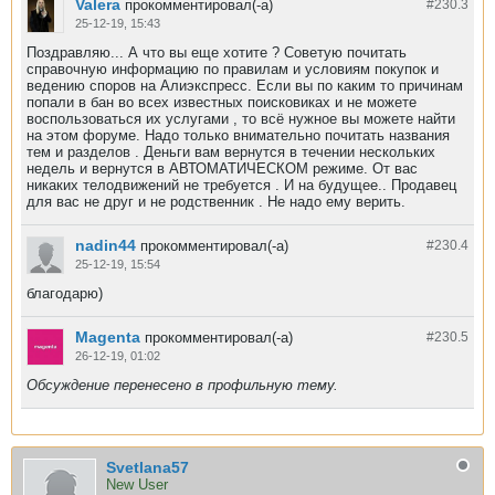
Valera
прокомментировал(-а)
#230.
3
25-12-19, 15:43
Поздравляю... А что вы еще хотите ? Советую почитать
справочную информацию по правилам и условиям покупок и
ведению споров на Алиэкспресс. Если вы по каким то причинам
попали в бан во всех известных поисковиках и не можете
воспользоваться их услугами , то всё нужное вы можете найти
на этом форуме. Надо только внимательно почитать названия
тем и разделов . Деньги вам вернутся в течении нескольких
недель и вернутся в АВТОМАТИЧЕСКОМ режиме. От вас
никаких телодвижений не требуется . И на будущее.. Продавец
для вас не друг и не родственник . Не надо ему верить.
nadin44
прокомментировал(-а)
#230.
4
25-12-19, 15:54
благодарю)
Magenta
прокомментировал(-а)
#230.
5
26-12-19, 01:02
Обсуждение перенесено в профильную тему.
Svetlana57
New User