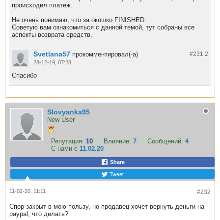
происходил платёж.
Не очень понимаю, что за окошко FINISHED.
Советую вам ознакомиться с данной темой, тут собраны все
аспекты возврата средств.
Svetlana57
прокомментировал(-а)
#231.
2
28-12-19, 07:28
Спасибо
Slovyanka95
New User
Репутация:
10
Влияние:
7
Сообщений:
4
С нами с
11.02.20
Share
Tweet
11-02-20, 11:11
#232
Спор закрыт в мою пользу, но продавец хочет вернуть деньги на
paypal, что делать?