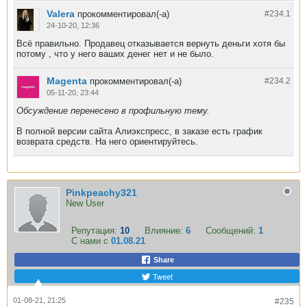
Valera
прокомментировал(-а)
#234.
1
24-10-20, 12:36
Всё правильно. Продавец отказывается вернуть деньги хотя бы
потому , что у него ваших денег нет и не было.
Magenta
прокомментировал(-а)
#234.
2
05-11-20, 23:44
Обсуждение перенесено в профильную тему.
В полной версии сайта Алиэкспресс, в заказе есть график
возврата средств. На него ориентируйтесь.
Pinkpeachy321
New User
Репутация:
10
Влияние:
6
Сообщений:
1
С нами с
01.08.21
Share
Tweet
01-08-21, 21:25
#235