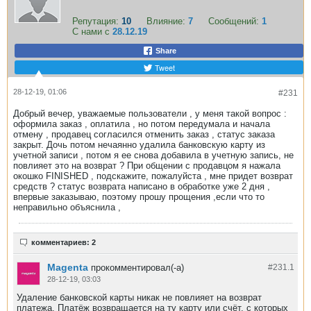
Репутация:
10
Влияние:
7
Сообщений:
1
С нами с
28.12.19
Share
Tweet
28-12-19, 01:06
#231
Добрый вечер, уважаемые пользователи , у меня такой вопрос :
оформила заказ , оплатила , но потом передумала и начала
отмену , продавец согласился отменить заказ , статус заказа
закрыт. Дочь потом нечаянно удалила банковскую карту из
учетной записи , потом я ее снова добавила в учетную запись, не
повлияет это на возврат ? При общении с продавцом я нажала
окошко FINISHED , подскажите, пожалуйста , мне придет возврат
средств ? статус возврата написано в обработке уже 2 дня ,
впервые заказываю, поэтому прошу прощения ,если что то
неправильно объяснила ,
комментариев: 2
Magenta
прокомментировал(-а)
#231.
1
28-12-19, 03:03
Удаление банковской карты никак не повлияет на возврат
платежа. Платёж возвращается на ту карту или счёт, с которых